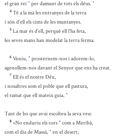
el gran rei
per damunt de tots els déus.
*
*
4
Té a la mà les entranyes de la terra
i són d’ell els cims de les muntanyes.
5
La mar és d’ell, perquè ell l’ha feta,
les seves mans han modelat la terra ferma.
6
Veniu,
prosternem-nos i adorem-lo,
*
agenollem-nos davant el Senyor que ens ha creat.
7
Ell és el nostre Déu,
i nosaltres som el poble que ell pastura,
el ramat que ell mateix guia.
*
Tant de bo que avui escolteu la seva veu:
8
«No enduriu els cors
com a Meribà,
*
com el dia de Massà,
en el desert,
*