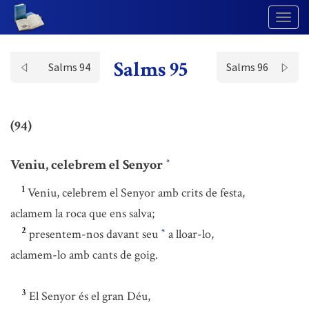
Togg
Navig
Salms 95
Salms 94
Salms 96
(94)
Veniu, celebrem el Senyor
*
1
Veniu, celebrem el Senyor amb crits de festa,
aclamem la roca que ens salva;
2
presentem-nos davant seu
a lloar-lo,
*
aclamem-lo amb cants de goig.
3
El Senyor és el gran Déu,