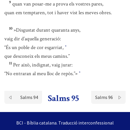
9
quan van posar-me a prova els vostres pares,
quan em temptaren, tot i haver vist les meves obres.
10
»Disgustat durant quaranta anys,
vaig dir d’aquella generació:
“És un poble de cor esgarriat,
*
que desconeix els meus camins.”
11
Per això, indignat, vaig jurar:
“No entraran al meu lloc de repòs.”»
*
Salms 95
Salms 94
Salms 96
BCI - Bíblia catalana. Traducció interconfessional