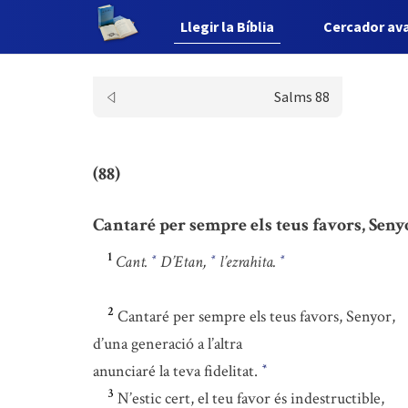
Llegir la Bíblia
Cercador av
Salms 88
(88)
Cantaré per sempre els teus favors, Sen
1
Cant.
D’Etan,
l’ezrahita.
*
*
*
2
Cantaré per sempre els teus favors, Senyor,
d’una generació a l’altra
anunciaré la teva fidelitat.
*
3
N’estic cert, el teu favor és indestructible,