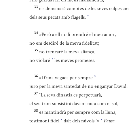
33
els demanaré comptes de les seves culpes amb
dels seus pecats amb flagells.
*
34
»Però a ell no li prendré el meu amor,
no em desdiré de la meva fidelitat;
35
no trencaré la meva aliança,
no violaré
les meves promeses.
*
36
»D’una vegada per sempre
*
juro per la meva santedat de no enganyar David:
37
“La seva dinastia es perpetuarà,
el seu tron subsistirà davant meu com el sol,
38
es mantindrà per sempre com la lluna,
testimoni fidel
dalt dels núvols.”»
Pausa
*
*