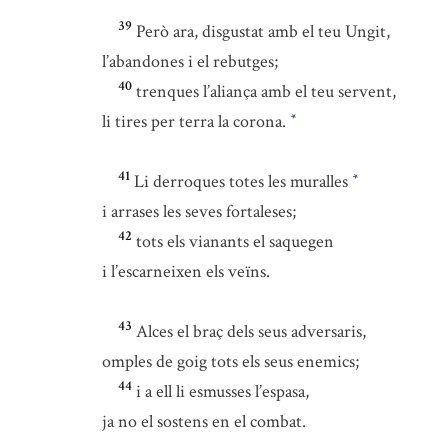
39
Però ara, disgustat amb el teu Ungit,
l’abandones i el rebutges;
40
trenques l’aliança amb el teu servent,
li tires per terra la corona.
*
41
Li derroques totes les muralles
*
i arrases les seves fortaleses;
42
tots els vianants el saquegen
i l’escarneixen els veïns.
43
Alces el braç dels seus adversaris,
omples de goig tots els seus enemics;
44
i a ell li esmusses l’espasa,
ja no el sostens en el combat.