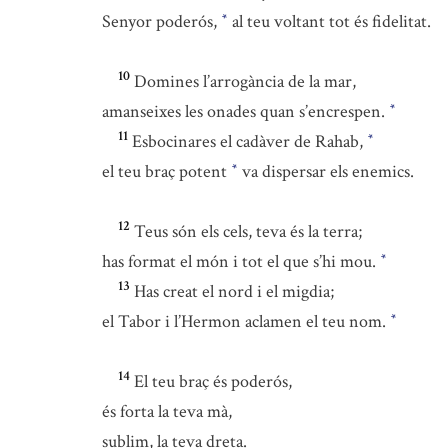
Senyor poderós,
al teu voltant tot és fidelitat.
*
10
Domines l’arrogància de la mar,
amanseixes les onades quan s’encrespen.
*
11
Esbocinares el cadàver de Rahab,
*
el teu braç potent
va dispersar els enemics.
*
12
Teus són els cels, teva és la terra;
has format el món i tot el que s’hi mou.
*
13
Has creat el nord i el migdia;
el Tabor i l’Hermon aclamen el teu nom.
*
14
El teu braç és poderós,
és forta la teva mà,
sublim, la teva dreta.