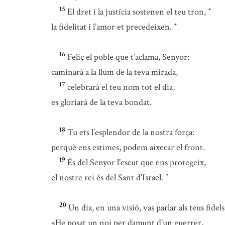
15
El dret i la justícia sostenen el teu tron,
*
la fidelitat i l’amor et precedeixen.
*
16
Feliç el poble que t’aclama, Senyor:
caminarà a la llum de la teva mirada,
17
celebrarà el teu nom tot el dia,
es gloriarà de la teva bondat.
18
Tu ets l’esplendor de la nostra força:
perquè ens estimes, podem aixecar el front.
19
És del Senyor l’escut que ens protegeix,
el nostre rei és del Sant d’Israel.
*
20
Un dia, en una visió, vas parlar als teus fidels
«He posat un noi per damunt d’un guerrer,