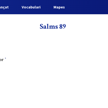
ançat
Vocabulari
Mapes
Salms 89
yor
*