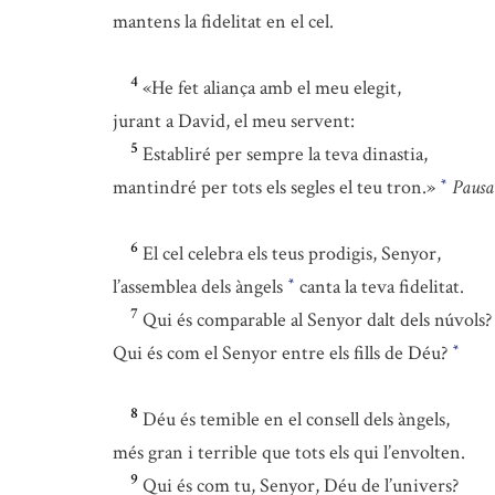
mantens la fidelitat en el cel.
4
«He fet aliança amb el meu elegit,
jurant a David, el meu servent:
5
Establiré per sempre la teva dinastia,
mantindré per tots els segles el teu tron.»
Pausa
*
6
El cel celebra els teus prodigis, Senyor,
l’assemblea dels àngels
canta la teva fidelitat.
*
7
Qui és comparable al Senyor dalt dels núvols?
Qui és com el Senyor entre els fills de Déu?
*
8
Déu és temible en el consell dels àngels,
més gran i terrible que tots els qui l’envolten.
9
Qui és com tu, Senyor, Déu de l’univers?