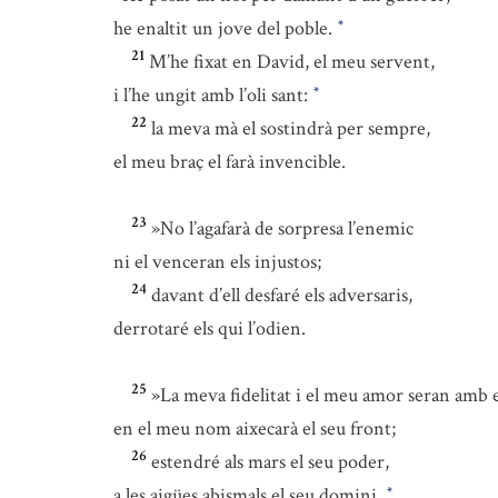
he enaltit un jove del poble.
*
21
M’he fixat en David, el meu servent,
i l’he ungit amb l’oli sant:
*
22
la meva mà el sostindrà per sempre,
el meu braç el farà invencible.
23
»No l’agafarà de sorpresa l’enemic
ni el venceran els injustos;
24
davant d’ell desfaré els adversaris,
derrotaré els qui l’odien.
25
»La meva fidelitat i el meu amor seran amb e
en el meu nom aixecarà el seu front;
26
estendré als mars el seu poder,
a les aigües abismals el seu domini.
*