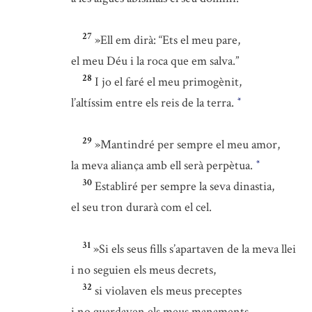
27
»Ell em dirà: “Ets el meu pare,
el meu Déu i la roca que em salva.”
28
I jo el faré el meu primogènit,
l’altíssim entre els reis de la terra.
*
29
»Mantindré per sempre el meu amor,
la meva aliança amb ell serà perpètua.
*
30
Establiré per sempre la seva dinastia,
el seu tron durarà com el cel.
31
»Si els seus fills s’apartaven de la meva llei
i no seguien els meus decrets,
32
si violaven els meus preceptes
i no guardaven els meus manaments,