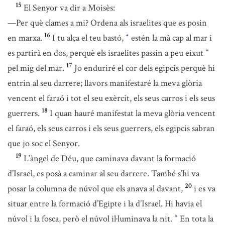
15
El Senyor va dir a Moisès:
—Per què clames a mi? Ordena als israelites que es posin
16
en marxa.
I tu alça el teu bastó,
estén la mà cap al mar i
*
es partirà en dos, perquè els israelites passin a peu eixut
*
17
pel mig del mar.
Jo enduriré el cor dels egipcis perquè hi
entrin al seu darrere; llavors manifestaré la meva glòria
vencent el faraó i tot el seu exèrcit, els seus carros i els seus
18
guerrers.
I quan hauré manifestat la meva glòria vencent
el faraó, els seus carros i els seus guerrers, els egipcis sabran
que jo soc el Senyor.
19
L’àngel de Déu, que caminava davant la formació
d’Israel, es posà a caminar al seu darrere. També s’hi va
20
posar la columna de núvol que els anava al davant,
i es va
situar entre la formació d’Egipte i la d’Israel. Hi havia el
núvol i la fosca, però el núvol il·luminava la nit.
En tota la
*