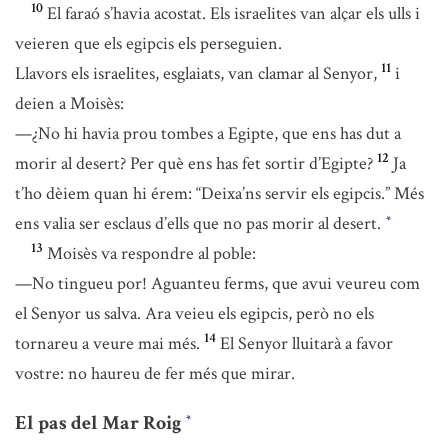
10
El faraó s’havia acostat. Els israelites van alçar els ulls i
veieren que els egipcis els perseguien.
11
Llavors els israelites, esglaiats, van clamar al Senyor,
i
deien a Moisès:
—¿No hi havia prou tombes a Egipte, que ens has dut a
12
morir al desert? Per què ens has fet sortir d’Egipte?
Ja
t’ho dèiem quan hi érem: “Deixa’ns servir els egipcis.” Més
ens valia ser esclaus d’ells que no pas morir al desert.
*
13
Moisès va respondre al poble:
—No tingueu por! Aguanteu ferms, que avui veureu com
el Senyor us salva. Ara veieu els egipcis, però no els
14
tornareu a veure mai més.
El Senyor lluitarà a favor
vostre: no haureu de fer més que mirar.
El pas del Mar Roig
*