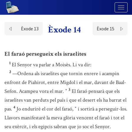
Togg
Navig
Èxode 14
Èxode 13
Èxode 15
El faraó persegueix els israelites
1
El Senyor va parlar a Moisès. Li va dir:
2
—Ordena als israelites que tornin enrere i acampin
enfront de Piahirot, entre Migdol i el mar, davant de Baal-
3
Sefon. Acampeu vora el mar.
El faraó pensarà que els
*
israelites van perduts pel país i que el desert els ha barrat el
4
pas.
Jo enduriré el cor del faraó,
i sortirà a perseguir-los.
*
Llavors manifestaré la meva glòria vencent el faraó i tot el
seu exèrcit, i els egipcis sabran que jo soc el Senyor.