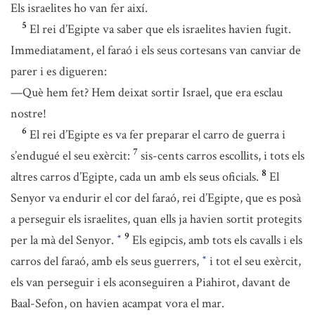
Els israelites ho van fer així.
5
El rei d’Egipte va saber que els israelites havien fugit.
Immediatament, el faraó i els seus cortesans van canviar de
parer i es digueren:
—Què hem fet? Hem deixat sortir Israel, que era esclau
nostre!
6
El rei d’Egipte es va fer preparar el carro de guerra i
7
s’endugué el seu exèrcit:
sis-cents carros escollits, i tots els
8
altres carros d’Egipte, cada un amb els seus oficials.
El
Senyor va endurir el cor del faraó, rei d’Egipte, que es posà
a perseguir els israelites, quan ells ja havien sortit protegits
9
per la mà del Senyor.
Els egipcis, amb tots els cavalls i els
*
carros del faraó, amb els seus guerrers,
i tot el seu exèrcit,
*
els van perseguir i els aconseguiren a Piahirot, davant de
Baal-Sefon, on havien acampat vora el mar.