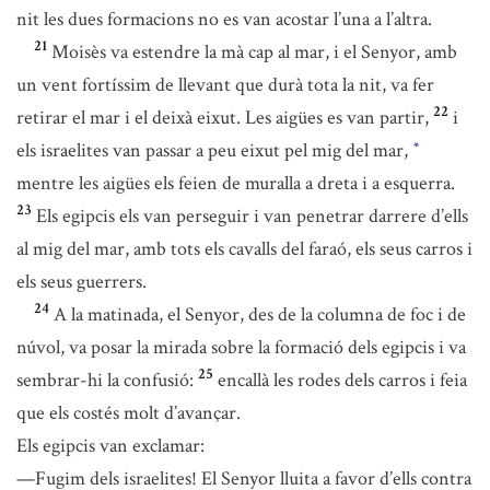
nit les dues formacions no es van acostar l’una a l’altra.
21
Moisès va estendre la mà cap al mar, i el Senyor, amb
un vent fortíssim de llevant que durà tota la nit, va fer
22
retirar el mar i el deixà eixut. Les aigües es van partir,
i
els israelites van passar a peu eixut pel mig del mar,
*
mentre les aigües els feien de muralla a dreta i a esquerra.
23
Els egipcis els van perseguir i van penetrar darrere d’ells
al mig del mar, amb tots els cavalls del faraó, els seus carros i
els seus guerrers.
24
A la matinada, el Senyor, des de la columna de foc i de
núvol, va posar la mirada sobre la formació dels egipcis i va
25
sembrar-hi la confusió:
encallà les rodes dels carros i feia
que els costés molt d’avançar.
Els egipcis van exclamar:
—Fugim dels israelites! El Senyor lluita a favor d’ells contra