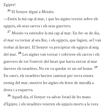
Egipte!
26
El Senyor digué a Moisès:
—Estén la mà cap al mar, i que les aigües tornin sobre els
egipcis, els seus carros i els seus guerrers.
27
Moisès va estendre la mà cap al mar. En fer-se de dia,
el mar va tornar al seu lloc, i els egipcis, que fugien, se’l van
trobar al davant. El Senyor va precipitar els egipcis al mig
28
del mar.
Les aigües van tornar i cobriren els carros i els
guerrers de tot l’exèrcit del faraó que havia entrat al mar
29
darrere els israelites. No en va quedar ni un sol home.
En canvi, els israelites havien caminat per terra eixuta
enmig del mar, mentre les aigües els feien de muralla a
dreta i a esquerra.
30
Aquell dia, el Senyor va salvar Israel de les mans
d’Egipte, i els israelites veieren els egipcis morts a la vora