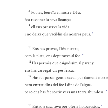
8
Pobles, beneïu el nostre Déu,
feu ressonar la seva lloança;
9
ell ens preserva la vida
i no deixa que vacil·lin els nostres peus.
*
10
Ens has provat, Déu nostre;
com la plata, ens depuraves al foc.
*
11
Has permès que caiguéssim al parany,
ens has carregat un pes feixuc.
12
Has fet passar gent a cavall per damunt nostr
hem entrat dins del foc i dins de l’aigua,
però ens has fet sortir vers una terra abundosa.
*
13
Entro a casa teva per oferir holocaustos,
*