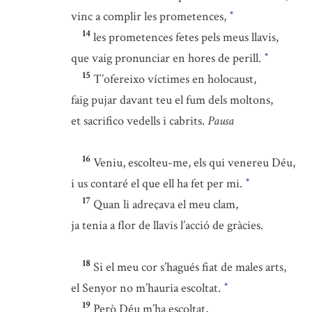
vinc a complir les prometences,
*
14
les prometences fetes pels meus llavis,
que vaig pronunciar en hores de perill.
*
15
T’ofereixo víctimes en holocaust,
faig pujar davant teu el fum dels moltons,
et sacrifico vedells i cabrits.
Pausa
16
Veniu, escolteu-me, els qui venereu Déu,
i us contaré el que ell ha fet per mi.
*
17
Quan li adreçava el meu clam,
ja tenia a flor de llavis l’acció de gràcies.
18
Si el meu cor s’hagués fiat de males arts,
el Senyor no m’hauria escoltat.
*
19
Però Déu m’ha escoltat,