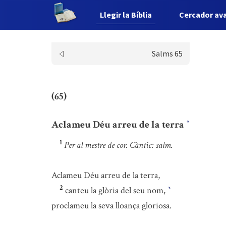
Llegir la Bíblia
Cercador av
Salms 65
(65)
Aclameu Déu arreu de la terra
*
1
Per al mestre de cor. Càntic: salm.
Aclameu Déu arreu de la terra,
2
canteu la glòria del seu nom,
*
proclameu la seva lloança gloriosa.