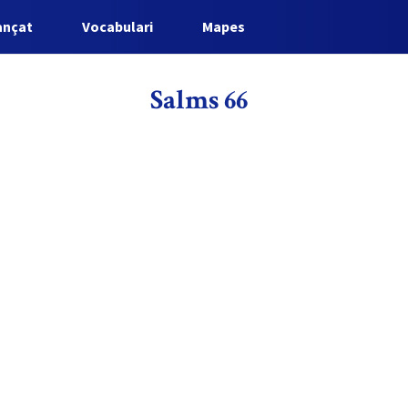
ançat
Vocabulari
Mapes
Salms 66