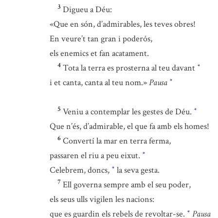
3
Digueu a Déu:
«Que en són, d’admirables, les teves obres!
En veure’t tan gran i poderós,
els enemics et fan acatament.
4
Tota la terra es prosterna al teu davant
*
i et canta, canta al teu nom.»
Pausa
*
5
Veniu a contemplar les gestes de Déu.
*
Que n’és, d’admirable, el que fa amb els homes!
6
Convertí la mar en terra ferma,
passaren el riu a peu eixut.
*
Celebrem, doncs,
la seva gesta.
*
7
Ell governa sempre amb el seu poder,
els seus ulls vigilen les nacions:
que es guardin els rebels de revoltar-se.
Pausa
*