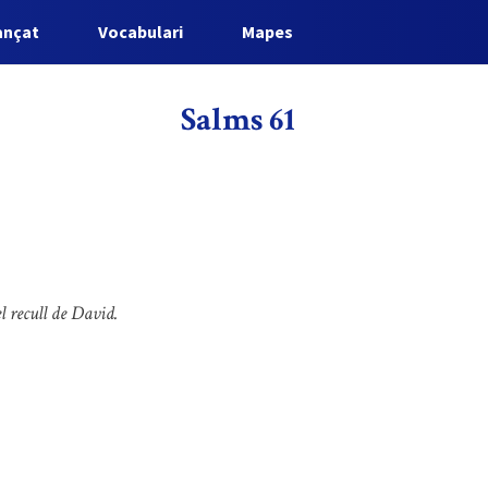
ançat
Vocabulari
Mapes
Salms 61
l recull de David.