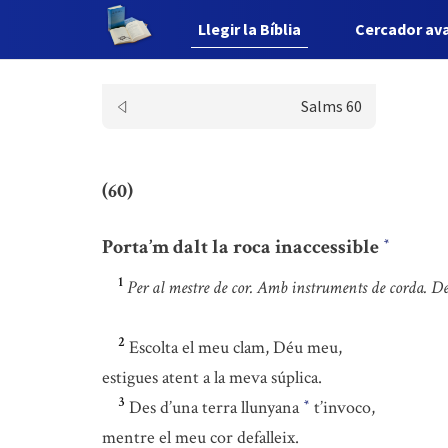
Llegir la Bíblia
Cercador av
Salms 60
(60)
Porta’m dalt la roca inaccessible
*
1
Per al mestre de cor. Amb instruments de corda. De
2
Escolta el meu clam, Déu meu,
estigues atent a la meva súplica.
3
Des d’una terra llunyana
t’invoco,
*
mentre el meu cor defalleix.