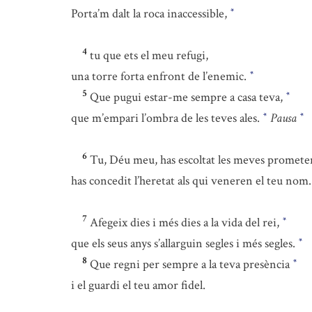
Porta’m dalt la roca inaccessible,
*
4
tu que ets el meu refugi,
una torre forta enfront de l’enemic.
*
5
Que pugui estar-me sempre a casa teva,
*
que m’empari l’ombra de les teves ales.
Pausa
*
*
6
Tu, Déu meu, has escoltat les meves promete
has concedit l’heretat als qui veneren el teu nom.
7
Afegeix dies i més dies a la vida del rei,
*
que els seus anys s’allarguin segles i més segles.
*
8
Que regni per sempre a la teva presència
*
i el guardi el teu amor fidel.