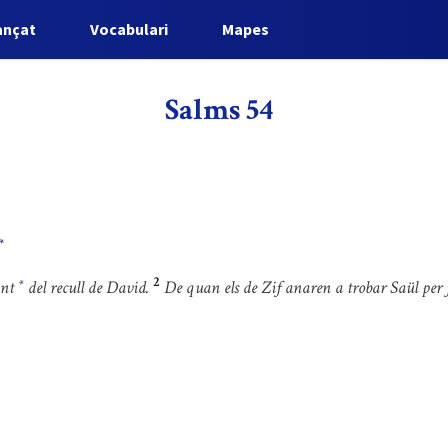
ançat
Vocabulari
Mapes
Salms 54
*
2
ant
del recull de David.
De quan els de Zif anaren a trobar Saül per f
*