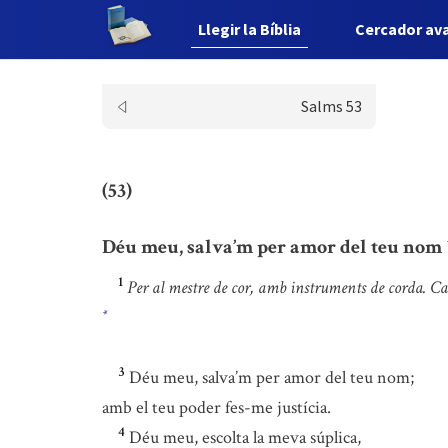
Llegir la Bíblia
Cercador av
Salms 53
(53)
Déu meu, salva’m per amor del teu nom
1
Per al mestre de cor, amb instruments de corda. C
*
3
Déu meu, salva’m per amor del teu nom;
amb el teu poder fes-me justícia.
4
Déu meu, escolta la meva súplica,