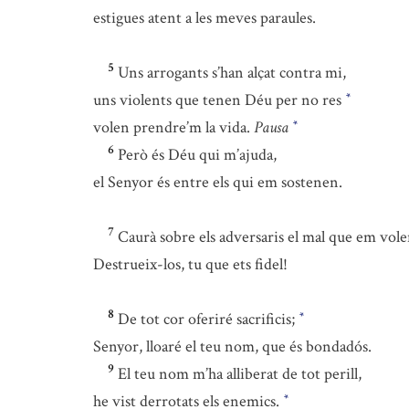
estigues atent a les meves paraules.
5
Uns arrogants s’han alçat contra mi,
uns violents que tenen Déu per no res
*
volen prendre’m la vida.
Pausa
*
6
Però és Déu qui m’ajuda,
el Senyor és entre els qui em sostenen.
7
Caurà sobre els adversaris el mal que em vole
Destrueix-los, tu que ets fidel!
8
De tot cor oferiré sacrificis;
*
Senyor, lloaré el teu nom, que és bondadós.
9
El teu nom m’ha alliberat de tot perill,
he vist derrotats els enemics.
*