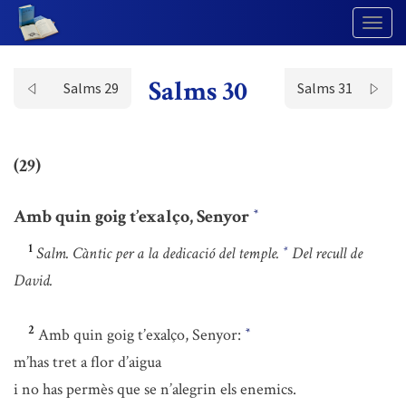
Togg
Navig
Salms 30
Salms 29
Salms 31
(29)
Amb quin goig t’exalço, Senyor
*
1
Salm. Càntic per a la dedicació del temple.
Del recull de
*
David.
2
Amb quin goig t’exalço, Senyor:
*
m’has tret a flor d’aigua
i no has permès que se n’alegrin els enemics.