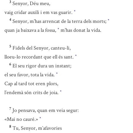
3
Senyor, Déu meu,
vaig cridar auxili i em vas guarir.
*
4
Senyor, m’has arrencat de la terra dels morts;
*
quan ja baixava a la fossa,
m’has donat la vida.
*
5
Fidels del Senyor, canteu-li,
lloeu-lo recordant que ell és sant.
*
6
El seu rigor dura un instant;
el seu favor, tota la vida.
*
Cap al tard tot eren plors,
l’endemà són crits de joia.
*
7
Jo pensava, quan em veia segur:
«Mai no cauré.»
*
8
Tu, Senyor, m’afavories