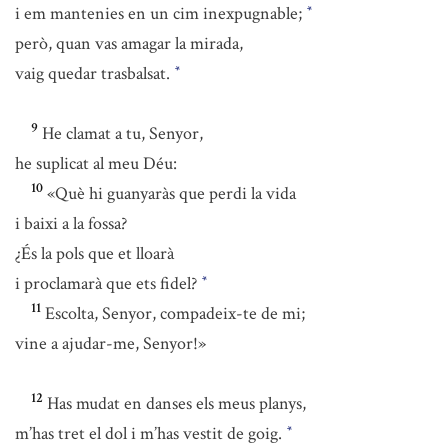
i em mantenies en un cim inexpugnable;
*
però, quan vas amagar la mirada,
vaig quedar trasbalsat.
*
9
He clamat a tu, Senyor,
he suplicat al meu Déu:
10
«Què hi guanyaràs que perdi la vida
i baixi a la fossa?
¿És la pols que et lloarà
i proclamarà que ets fidel?
*
11
Escolta, Senyor, compadeix-te de mi;
vine a ajudar-me, Senyor!»
12
Has mudat en danses els meus planys,
m’has tret el dol i m’has vestit de goig.
*