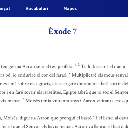
ançat
Vocabulari
Mapes
Èxode 7
2
l teu germà Aaron serà el teu profeta.
Tu li diràs tot el que j
*
ra bé, jo enduriré el cor del faraó.
Multiplicaré els meus senyals
*
 meva mà sobre els egipcis, els castigaré durament i faré sortir del
 i en faré sortir els israelites, Egipte sabrà que jo soc el Senyo
7
avia manat.
Moisès tenia vuitanta anys i Aaron vuitanta-tres qu
u, Moisès, digues a Aaron que prengui el bastó
i el llanci al da
*
fer el que el Senyor els havia manat. Aaron va llançar el bastó dav