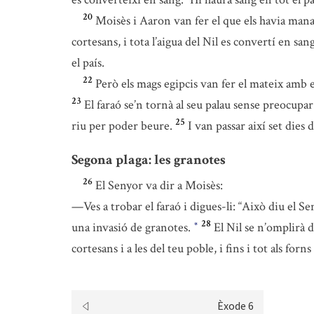
20
Moisès i Aaron van fer el que els havia manat
cortesans, i tota l’aigua del Nil es convertí en sang
el país.
22
Però els mags egipcis van fer el mateix amb el
23
El faraó se’n tornà al seu palau sense preocupar
25
riu per poder beure.
I van passar així set dies
Segona plaga: les granotes
26
El Senyor va dir a Moisès:
—Ves a trobar el faraó i digues-li: “Això diu el 
28
una invasió de granotes.
El Nil se n’omplirà d
*
cortesans i a les del teu poble, i fins i tot als forns 
Èxode 6