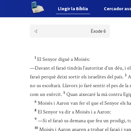
Llegir la Bíblia
Cercador av
Èxode 6
1
El Senyor digué a Moisès:
—Davant el faraó tindràs l’autoritat d’un déu, i e
3
faraó perquè deixi sortir els israelites del país.
A
no us escoltarà. Llavors jo faré sentir el pes de la
5
com un exèrcit.
Quan aixecaré la mà contra Egipte
6
Moisès i Aaron van fer el que el Senyor els h
8
El Senyor va dir a Moisès i a Aaron:
9
—Si el faraó us demana que feu un prodigi, t
10
Moisès i Aaron anaren a trobar el faraó i van 