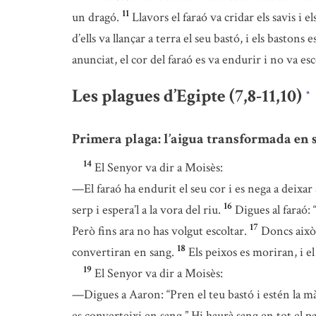
11
un dragó.
Llavors el faraó va cridar els savis i 
d’ells va llançar a terra el seu bastó, i els baston
anunciat, el cor del faraó es va endurir i no va e
Les plagues d’Egipte (7,8-11,10)
*
Primera plaga: l’aigua transformada en
14
El Senyor va dir a Moisès:
—El faraó ha endurit el seu cor i es nega a deixar 
16
serp i espera’l a la vora del riu.
Digues al faraó:
17
Però fins ara no has volgut escoltar.
Doncs això 
18
convertiran en sang.
Els peixos es moriran, i el
19
El Senyor va dir a Moisès:
—Digues a Aaron: “Pren el teu bastó i estén la mà ca
es converteixi en sang.” Hi haurà sang en tot el paí