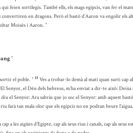
els qui feien sortilegis. També ells, els mags egipcis, van fer el ma
s es convertiren en dragons. Però el bastó d’Aaron va engolir els al
scoltar Moisès i Aaron.
*
 sang
*
15
sortir el poble.
Ves a trobar-lo demà al matí quan surti cap a
*
 “El Senyor, el Déu dels hebreus, m’ha enviat a dir-te això: Deix
diu el Senyor: Ara sabràs que jo soc el Senyor: amb aquest bastó 
 riu farà tan mala olor que els egipcis no en podran beure l’aigua.
p a les aigües d’Egipte, cap als seus rius i canals, cap als seus est
s, fins en els recipients de fusta o de pedra.