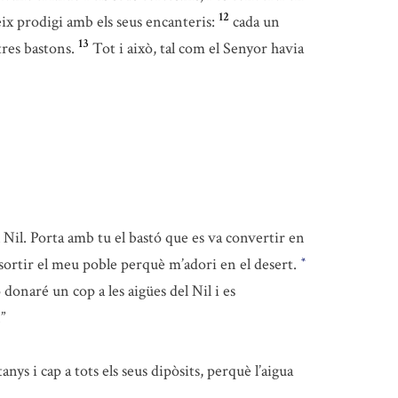
12
teix prodigi amb els seus encanteris:
cada un
13
tres bastons.
Tot i això, tal com el Senyor havia
l Nil. Porta amb tu el bastó que es va convertir en
a sortir el meu poble perquè m’adori en el desert.
*
donaré un cop a les aigües del Nil i es
”
anys i cap a tots els seus dipòsits, perquè l’aigua