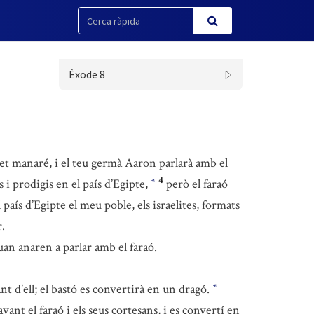
Èxode 8
o et manaré, i el teu germà Aaron parlarà amb el
4
 i prodigis en el país d’Egipte,
però el faraó
*
 país d’Egipte el meu poble, els israelites, formats
r.
an anaren a parlar amb el faraó.
vant d’ell; el bastó es convertirà en un dragó.
*
ant el faraó i els seus cortesans, i es convertí en