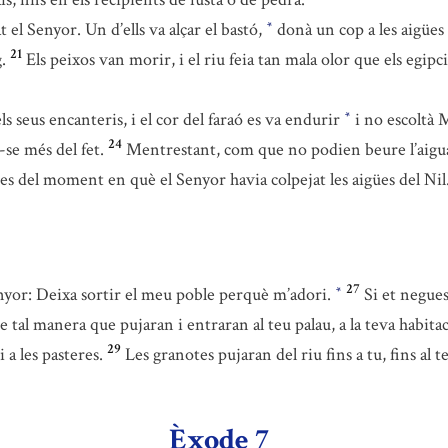
 el Senyor. Un d’ells va alçar el bastó,
donà un cop a les aigües 
*
21
.
Els peixos van morir, i el riu feia tan mala olor que els egip
s seus encanteris, i el cor del faraó es va endurir
i no escoltà 
*
24
-se més del fet.
Mentrestant, com que no podien beure l’aigua d
 des del moment en què el Senyor havia colpejat les aigües del Nil
27
Senyor: Deixa sortir el meu poble perquè m’adori.
Si et negues
*
e tal manera que pujaran i entraran al teu palau, a la teva habitació
29
i a les pasteres.
Les granotes pujaran del riu fins a tu, fins al te
Èxode 7