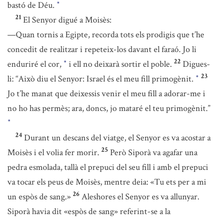
bastó de Déu.
*
21
El Senyor digué a Moisès:
—Quan tornis a Egipte, recorda tots els prodigis que t’he
concedit de realitzar i repeteix-los davant el faraó. Jo li
22
enduriré el cor,
i ell no deixarà sortir el poble.
Digues-
*
23
li: “Això diu el Senyor: Israel és el meu fill primogènit.
*
Jo t’he manat que deixessis venir el meu fill a adorar-me i
no ho has permès; ara, doncs, jo mataré el teu primogènit.”
*
24
Durant un descans del viatge, el Senyor es va acostar a
25
Moisès i el volia fer morir.
Però Siporà va agafar una
pedra esmolada, tallà el prepuci del seu fill i amb el prepuci
va tocar els peus de Moisès, mentre deia: «Tu ets per a mi
26
un espòs de sang.»
Aleshores el Senyor es va allunyar.
Siporà havia dit «espòs de sang» referint-se a la