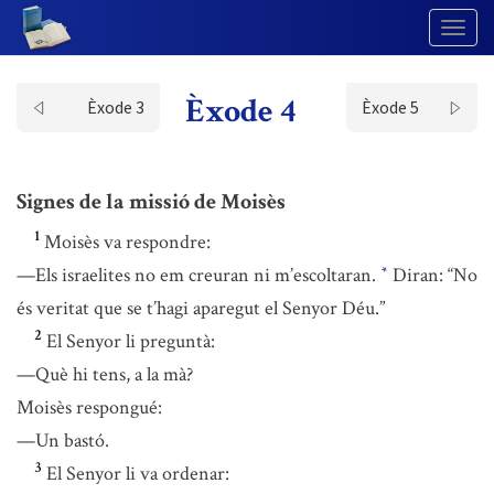
Togg
Navig
Èxode 4
Èxode 3
Èxode 5
Signes de la missió de Moisès
1
Moisès va respondre:
—Els israelites no em creuran ni m’escoltaran.
Diran: “No
*
és veritat que se t’hagi aparegut el Senyor Déu.”
2
El Senyor li preguntà:
—Què hi tens, a la mà?
Moisès respongué:
—Un bastó.
3
El Senyor li va ordenar: