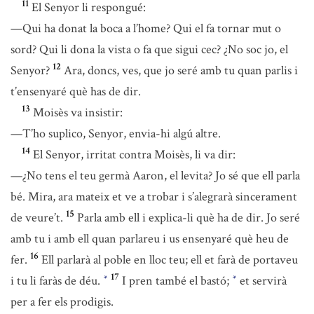
11
El Senyor li respongué:
—Qui ha donat la boca a l’home? Qui el fa tornar mut o
sord? Qui li dona la vista o fa que sigui cec? ¿No soc jo, el
12
Senyor?
Ara, doncs, ves, que jo seré amb tu quan parlis i
t’ensenyaré què has de dir.
13
Moisès va insistir:
—T’ho suplico, Senyor, envia-hi algú altre.
14
El Senyor, irritat contra Moisès, li va dir:
—¿No tens el teu germà Aaron, el levita? Jo sé que ell parla
bé. Mira, ara mateix et ve a trobar i s’alegrarà sincerament
15
de veure’t.
Parla amb ell i explica-li què ha de dir. Jo seré
amb tu i amb ell quan parlareu i us ensenyaré què heu de
16
fer.
Ell parlarà al poble en lloc teu; ell et farà de portaveu
17
i tu li faràs de déu.
I pren també el bastó;
et servirà
*
*
per a fer els prodigis.