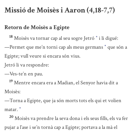
Missió de Moisès i Aaron (4,18-7,7)
Retorn de Moisès a Egipte
18
Moisès va tornar cap al seu sogre Jetró
i li digué:
*
—Permet que me’n torni cap als meus germans
que són a
*
Egipte; vull veure si encara són vius.
Jetró li va respondre:
—Ves-te’n en pau.
19
Mentre encara era a Madian, el Senyor havia dit a
Moisès:
—Torna a Egipte, que ja són morts tots els qui et volien
matar.
*
20
Moisès va prendre la seva dona i els seus fills, els va fer
pujar a l’ase i se’n tornà cap a Egipte; portava a la mà el