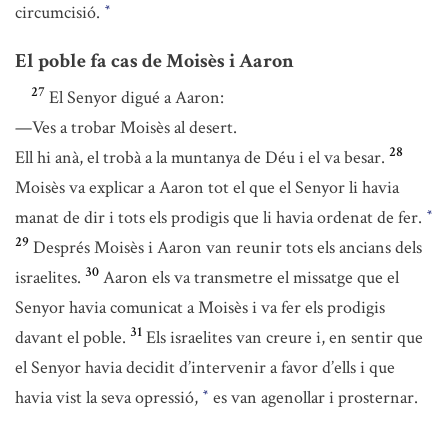
circumcisió.
*
El poble fa cas de Moisès i Aaron
27
El Senyor digué a Aaron:
—Ves a trobar Moisès al desert.
28
Ell hi anà, el trobà a la muntanya de Déu i el va besar.
Moisès va explicar a Aaron tot el que el Senyor li havia
manat de dir i tots els prodigis que li havia ordenat de fer.
*
29
Després Moisès i Aaron van reunir tots els ancians dels
30
israelites.
Aaron els va transmetre el missatge que el
Senyor havia comunicat a Moisès i va fer els prodigis
31
davant el poble.
Els israelites van creure i, en sentir que
el Senyor havia decidit d’intervenir a favor d’ells i que
havia vist la seva opressió,
es van agenollar i prosternar.
*