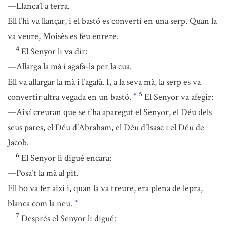
—Llança’l a terra.
Ell l’hi va llançar, i el bastó es convertí en una serp. Quan la
va veure, Moisès es feu enrere.
4
El Senyor li va dir:
—Allarga la mà i agafa-la per la cua.
Ell va allargar la mà i l’agafà. I, a la seva mà, la serp es va
5
convertir altra vegada en un bastó.
El Senyor va afegir:
*
—Així creuran que se t’ha aparegut el Senyor, el Déu dels
seus pares, el Déu d’Abraham, el Déu d’Isaac i el Déu de
Jacob.
6
El Senyor li digué encara:
—Posa’t la mà al pit.
Ell ho va fer així i, quan la va treure, era plena de lepra,
blanca com la neu.
*
7
Després el Senyor li digué: