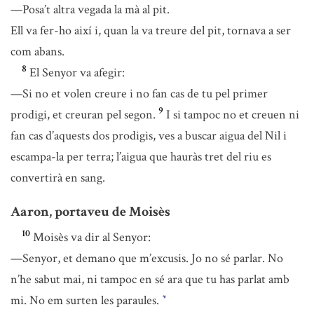
—Posa’t altra vegada la mà al pit.
Ell va fer-ho així i, quan la va treure del pit, tornava a ser
com abans.
8
El Senyor va afegir:
—Si no et volen creure i no fan cas de tu pel primer
9
prodigi, et creuran pel segon.
I si tampoc no et creuen ni
fan cas d’aquests dos prodigis, ves a buscar aigua del Nil i
escampa-la per terra; l’aigua que hauràs tret del riu es
convertirà en sang.
Aaron, portaveu de Moisès
10
Moisès va dir al Senyor:
—Senyor, et demano que m’excusis. Jo no sé parlar. No
n’he sabut mai, ni tampoc en sé ara que tu has parlat amb
mi. No em surten les paraules.
*