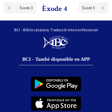
Èxode 4
Èxode 3
Èxode 5
BCI - Bíblia catalana. Traducció interconfessional
BCI - També disponible en APP