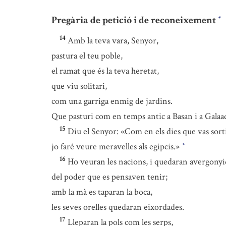
Pregària de petició i de reconeixement
*
14
Amb la teva vara, Senyor,
pastura el teu poble,
el ramat que és la teva heretat,
que viu solitari,
com una garriga enmig de jardins.
Que pasturi com en temps antic a Basan i a Galaa
15
Diu el Senyor: «Com en els dies que vas sorti
jo faré veure meravelles als egipcis.»
*
16
Ho veuran les nacions, i quedaran avergonyi
del poder que es pensaven tenir;
amb la mà es taparan la boca,
les seves orelles quedaran eixordades.
17
Lleparan la pols com les serps,