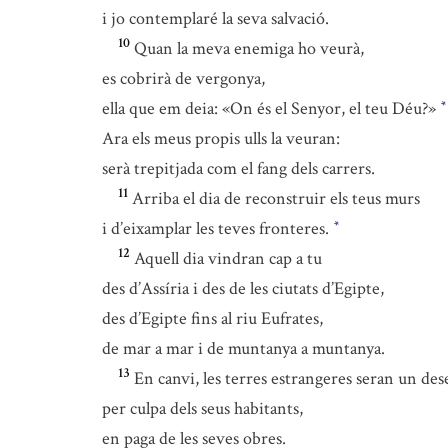
i jo contemplaré la seva salvació.
10
Quan la meva enemiga ho veurà,
es cobrirà de vergonya,
ella que em deia: «On és el Senyor, el teu Déu?»
*
Ara els meus propis ulls la veuran:
serà trepitjada com el fang dels carrers.
11
Arriba el dia de reconstruir els teus murs
i d’eixamplar les teves fronteres.
*
12
Aquell dia vindran cap a tu
des d’Assíria i des de les ciutats d’Egipte,
des d’Egipte fins al riu Eufrates,
de mar a mar i de muntanya a muntanya.
13
En canvi, les terres estrangeres seran un des
per culpa dels seus habitants,
en paga de les seves obres.