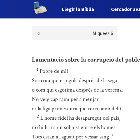
Llegir la Bíblia
Cercador av
Miquees 6
Lamentació sobre la corrupció del poble
1
Pobre de mi!
Soc com qui espigola després de la sega
o com qui esgotima després de la verema.
No veig cap raïm per a menjar
ni la figa primerenca que cerco amb delit.
2
L’home fidel ha desaparegut del país,
no hi ha ni un sol just entre els homes.
Tots estan a l’aguait per vessar sang,
*