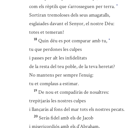
com els rèptils que s’arrosseguen per terra.
*
Sortiran tremoloses dels seus amagatalls,
esglaiades davant el Senyor, el nostre Déu:
totes et temeran!
18
Quin déu es pot comparar amb tu,
*
tu que perdones les culpes
i passes per alt les infidelitats
de la resta del teu poble, de la teva heretat?
No mantens per sempre l’enuig:
tu et complaus a estimar.
19
De nou et compadiràs de nosaltres:
trepitjaràs les nostres culpes
i llançaràs al fons del mar tots els nostres pecats.
20
Seràs fidel amb els de Jacob
i misericordiós amb els d’Abraham,