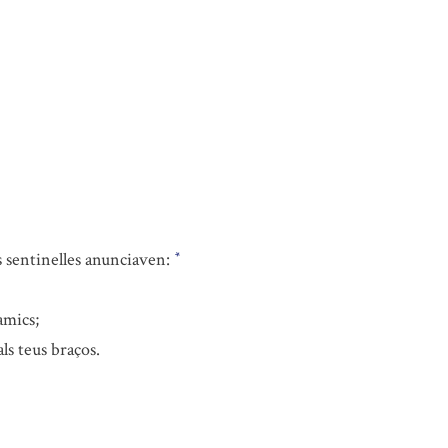
us sentinelles anunciaven:
*
amics;
ls teus braços.