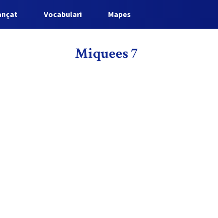
ançat
Vocabulari
Mapes
Miquees 7