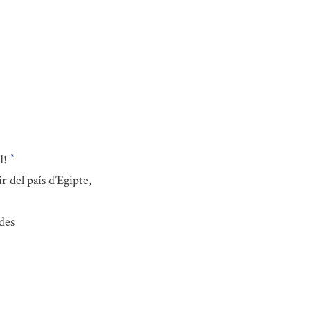
d!
*
r del país d’Egipte,
des