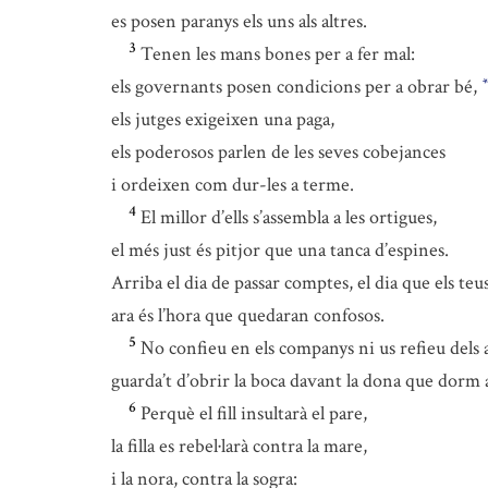
es posen paranys els uns als altres.
3
Tenen les mans bones per a fer mal:
els governants posen condicions per a obrar bé,
*
els jutges exigeixen una paga,
els poderosos parlen de les seves cobejances
i ordeixen com dur-les a terme.
4
El millor d’ells s’assembla a les ortigues,
el més just és pitjor que una tanca d’espines.
Arriba el dia de passar comptes, el dia que els te
ara és l’hora que quedaran confosos.
5
No confieu en els companys ni us refieu dels 
guarda’t d’obrir la boca davant la dona que dorm a
6
Perquè el fill insultarà el pare,
la filla es rebel·larà contra la mare,
i la nora, contra la sogra: