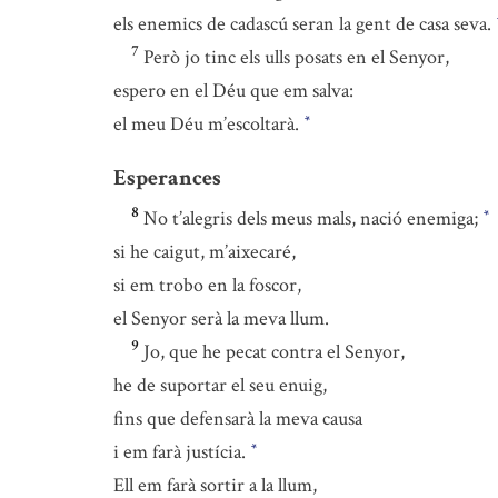
els enemics de cadascú seran la gent de casa seva.
7
Però jo tinc els ulls posats en el Senyor,
espero en el Déu que em salva:
el meu Déu m’escoltarà.
*
Esperances
8
No t’alegris dels meus mals, nació enemiga;
*
si he caigut, m’aixecaré,
si em trobo en la foscor,
el Senyor serà la meva llum.
9
Jo, que he pecat contra el Senyor,
he de suportar el seu enuig,
fins que defensarà la meva causa
i em farà justícia.
*
Ell em farà sortir a la llum,