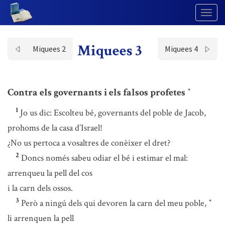
Togg
Navig
Miquees 3
Miquees 2
Miquees 4
Contra els governants i els falsos profetes
*
1
Jo us dic: Escolteu bé, governants del poble de Jacob,
prohoms de la casa d’Israel!
¿No us pertoca a vosaltres de conèixer el dret?
2
Doncs només sabeu odiar el bé i estimar el mal:
arrenqueu la pell del cos
i la carn dels ossos.
3
Però a ningú dels qui devoren la carn del meu poble,
*
li arrenquen la pell