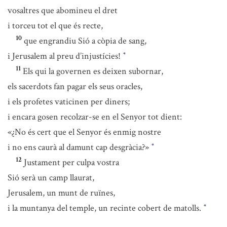
vosaltres que abomineu el dret
i torceu tot el que és recte,
10
que engrandiu Sió a còpia de sang,
i Jerusalem al preu d’injustícies!
*
11
Els qui la governen es deixen subornar,
els sacerdots fan pagar els seus oracles,
i els profetes vaticinen per diners;
i encara gosen recolzar-se en el Senyor tot dient:
«¿No és cert que el Senyor és enmig nostre
i no ens caurà al damunt cap desgràcia?»
*
12
Justament per culpa vostra
Sió serà un camp llaurat,
Jerusalem, un munt de ruïnes,
i la muntanya del temple, un recinte cobert de matolls.
*