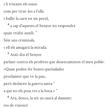
i li trinxen els ossos
com per tirar-los a l’olla
i bullir la carn en un perol,
4
a cap d’aquests el Senyor no respondrà
quan cridin auxili.
*
Són uns criminals,
i ell els amagarà la mirada.
5
Això diu el Senyor
parlant contra els profetes que desencaminen el meu poble:
«Quan poden fer bones queixalades
proclamen que ve la pau,
però declaren la guerra santa
*
a qui no els posa res a la boca.»
*
6
Ara, doncs, la nit us caurà al damunt:
res de visions!