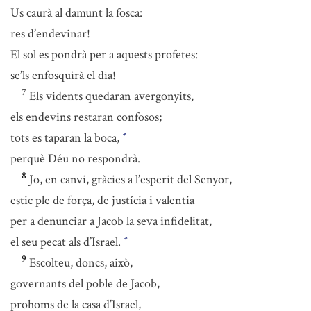
Us caurà al damunt la fosca:
res d’endevinar!
El sol es pondrà per a aquests profetes:
se’ls enfosquirà el dia!
7
Els vidents quedaran avergonyits,
els endevins restaran confosos;
tots es taparan la boca,
*
perquè Déu no respondrà.
8
Jo, en canvi, gràcies a l’esperit del Senyor,
estic ple de força, de justícia i valentia
per a denunciar a Jacob la seva infidelitat,
el seu pecat als d’Israel.
*
9
Escolteu, doncs, això,
governants del poble de Jacob,
prohoms de la casa d’Israel,