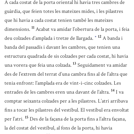
A cada costat de la porta oriental hi havia tres cambres de
guàrdia, que feien totes les mateixes mides, i les pilastres
que hi havia a cada costat tenien també les mateixes
11
dimensions.
Acabat va amidar l’obertura de la porta, i feia
12
deu colzades d’amplada i tretze de llargada.
A banda i
*
banda del passadís i davant les cambres, que tenien una
estructura quadrada de sis colzades per cada costat, hi havia
13
una vorera que feia una colzada.
Seguidament va amidar
des de l’extrem del terrat d’una cambra fins al de l’altra que
tenia enfront: l’amplada era de vint-i-cinc colzades. Les
14
entrades de les cambres eren una davant de l’altra.
I va
comptar seixanta colzades per a les pilastres. L’atri arribava
fins a tocar les pilastres del vestíbul. El vestíbul era envoltat
15
per l’atri.
Des de la façana de la porta fins a l’altra façana,
la del costat del vestíbul, al fons de la porta, hi havia