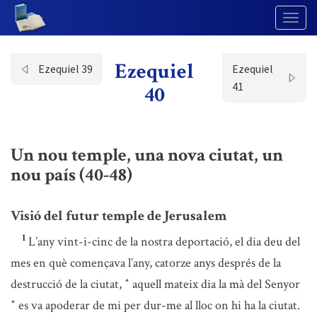
Togg
Navig
Ezequiel
Ezequiel 39
Ezequiel
41
40
Un nou temple, una nova ciutat, un
nou país (40-48)
Visió del futur temple de Jerusalem
1
L’any vint-i-cinc de la nostra deportació, el dia deu del
mes en què començava l’any, catorze anys després de la
destrucció de la ciutat,
aquell mateix dia la mà del Senyor
*
es va apoderar de mi per dur-me al lloc on hi ha la ciutat.
*