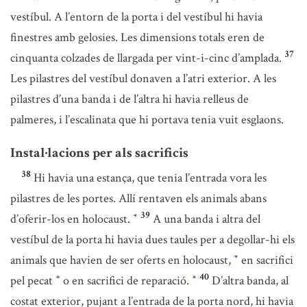
vestíbul. A l’entorn de la porta i del vestíbul hi havia
finestres amb gelosies. Les dimensions totals eren de
37
cinquanta colzades de llargada per vint-i-cinc d’amplada.
Les pilastres del vestíbul donaven a l’atri exterior. A les
pilastres d’una banda i de l’altra hi havia relleus de
palmeres, i l’escalinata que hi portava tenia vuit esglaons.
Instal·lacions per als sacrificis
38
Hi havia una estança, que tenia l’entrada vora les
pilastres de les portes. Allí rentaven els animals abans
39
d’oferir-los en holocaust.
A una banda i altra del
*
vestíbul de la porta hi havia dues taules per a degollar-hi els
animals que havien de ser oferts en holocaust,
en sacrifici
*
40
pel pecat
o en sacrifici de reparació.
D’altra banda, al
*
*
costat exterior, pujant a l’entrada de la porta nord, hi havia