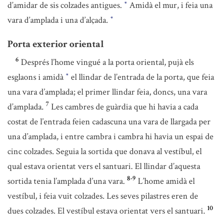
d’amidar de sis colzades antigues.
Amidà el mur, i feia una
*
vara d’amplada i una d’alçada.
*
Porta exterior oriental
6
Després l’home vingué a la porta oriental, pujà els
esglaons i amidà
el llindar de l’entrada de la porta, que feia
*
una vara d’amplada; el primer llindar feia, doncs, una vara
7
d’amplada.
Les cambres de guàrdia que hi havia a cada
costat de l’entrada feien cadascuna una vara de llargada per
una d’amplada, i entre cambra i cambra hi havia un espai de
cinc colzades. Seguia la sortida que donava al vestíbul, el
qual estava orientat vers el santuari. El llindar d’aquesta
8-9
sortida tenia l’amplada d’una vara.
L’home amidà el
vestíbul, i feia vuit colzades. Les seves pilastres eren de
10
dues colzades. El vestíbul estava orientat vers el santuari.