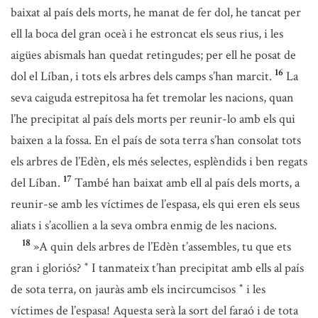
baixat al país dels morts, he manat de fer dol, he tancat per
ell la boca del gran oceà i he estroncat els seus rius, i les
aigües abismals han quedat retingudes; per ell he posat de
16
dol el Líban, i tots els arbres dels camps s’han marcit.
La
seva caiguda estrepitosa ha fet tremolar les nacions, quan
l’he precipitat al país dels morts per reunir-lo amb els qui
baixen a la fossa. En el país de sota terra s’han consolat tots
els arbres de l’Edèn, els més selectes, esplèndids i ben regats
17
del Líban.
També han baixat amb ell al país dels morts, a
reunir-se amb les víctimes de l’espasa, els qui eren els seus
aliats i s’acollien a la seva ombra enmig de les nacions.
18
»A quin dels arbres de l’Edèn t’assembles, tu que ets
gran i gloriós?
I tanmateix t’han precipitat amb ells al país
*
de sota terra, on jauràs amb els incircumcisos
i les
*
víctimes de l’espasa! Aquesta serà la sort del faraó i de tota