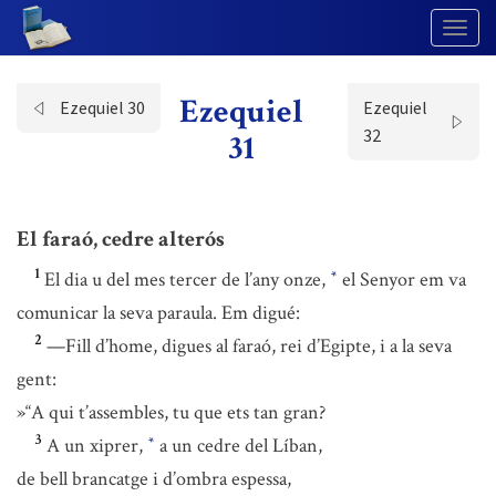
Togg
Navig
Ezequiel
Ezequiel 30
Ezequiel
32
31
El faraó, cedre alterós
1
El dia u del mes tercer de l’any onze,
el Senyor em va
*
comunicar la seva paraula. Em digué:
2
—Fill d’home, digues al faraó, rei d’Egipte, i a la seva
gent:
»“A qui t’assembles, tu que ets tan gran?
3
A un xiprer,
a un cedre del Líban,
*
de bell brancatge i d’ombra espessa,