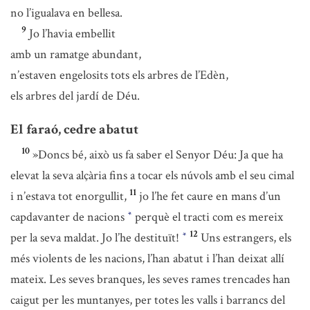
no l’igualava en bellesa.
9
Jo l’havia embellit
amb un ramatge abundant,
n’estaven engelosits tots els arbres de l’Edèn,
els arbres del jardí de Déu.
El faraó, cedre abatut
10
»Doncs bé, això us fa saber el Senyor Déu: Ja que ha
elevat la seva alçària fins a tocar els núvols amb el seu cimal
11
i n’estava tot enorgullit,
jo l’he fet caure en mans d’un
capdavanter de nacions
perquè el tracti com es mereix
*
12
per la seva maldat. Jo l’he destituït!
Uns estrangers, els
*
més violents de les nacions, l’han abatut i l’han deixat allí
mateix. Les seves branques, les seves rames trencades han
caigut per les muntanyes, per totes les valls i barrancs del