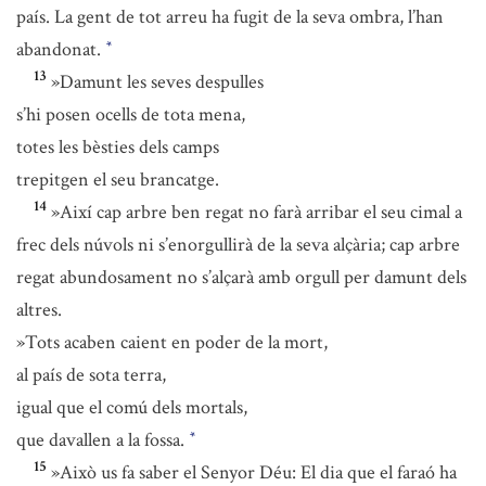
país. La gent de tot arreu ha fugit de la seva ombra, l’han
abandonat.
*
13
»Damunt les seves despulles
s’hi posen ocells de tota mena,
totes les bèsties dels camps
trepitgen el seu brancatge.
14
»Així cap arbre ben regat no farà arribar el seu cimal a
frec dels núvols ni s’enorgullirà de la seva alçària; cap arbre
regat abundosament no s’alçarà amb orgull per damunt dels
altres.
»Tots acaben caient en poder de la mort,
al país de sota terra,
igual que el comú dels mortals,
que davallen a la fossa.
*
15
»Això us fa saber el Senyor Déu: El dia que el faraó ha