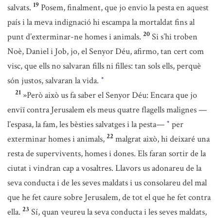
19
salvats.
Posem, finalment, que jo envio la pesta en aquest
país i la meva indignació hi escampa la mortaldat fins al
20
punt d’exterminar-ne homes i animals.
Si s’hi troben
Noè, Daniel i Job, jo, el Senyor Déu, afirmo, tan cert com
visc, que ells no salvaran fills ni filles: tan sols ells, perquè
són justos, salvaran la vida.
*
21
»Però això us fa saber el Senyor Déu: Encara que jo
enviï contra Jerusalem els meus quatre flagells malignes —
l’espasa, la fam, les bèsties salvatges i la pesta—
per
*
22
exterminar homes i animals,
malgrat això, hi deixaré una
resta de supervivents, homes i dones. Els faran sortir de la
ciutat i vindran cap a vosaltres. Llavors us adonareu de la
seva conducta i de les seves maldats i us consolareu del mal
que he fet caure sobre Jerusalem, de tot el que he fet contra
23
ella.
Sí, quan veureu la seva conducta i les seves maldats,