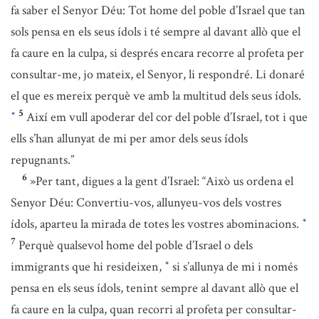
fa saber el Senyor Déu: Tot home del poble d’Israel que tan
sols pensa en els seus ídols i té sempre al davant allò que el
fa caure en la culpa, si després encara recorre al profeta per
consultar-me, jo mateix, el Senyor, li respondré. Li donaré
el que es mereix perquè ve amb la multitud dels seus ídols.
5
Així em vull apoderar del cor del poble d’Israel, tot i que
*
ells s’han allunyat de mi per amor dels seus ídols
repugnants.”
6
»Per tant, digues a la gent d’Israel: “Això us ordena el
Senyor Déu: Convertiu-vos, allunyeu-vos dels vostres
ídols, aparteu la mirada de totes les vostres abominacions.
*
7
Perquè qualsevol home del poble d’Israel o dels
immigrants que hi resideixen,
si s’allunya de mi i només
*
pensa en els seus ídols, tenint sempre al davant allò que el
fa caure en la culpa, quan recorri al profeta per consultar-