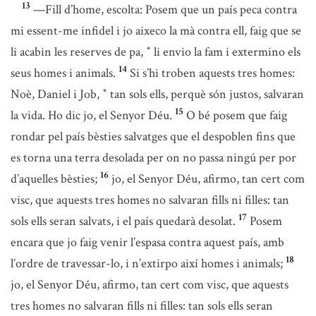
13
—Fill d’home, escolta: Posem que un país peca contra
mi essent-me infidel i jo aixeco la mà contra ell, faig que se
li acabin les reserves de pa,
li envio la fam i extermino els
*
14
seus homes i animals.
Si s’hi troben aquests tres homes:
Noè, Daniel i Job,
tan sols ells, perquè són justos, salvaran
*
15
la vida. Ho dic jo, el Senyor Déu.
O bé posem que faig
rondar pel país bèsties salvatges que el despoblen fins que
es torna una terra desolada per on no passa ningú per por
16
d’aquelles bèsties;
jo, el Senyor Déu, afirmo, tan cert com
visc, que aquests tres homes no salvaran fills ni filles: tan
17
sols ells seran salvats, i el país quedarà desolat.
Posem
encara que jo faig venir l’espasa contra aquest país, amb
18
l’ordre de travessar-lo, i n’extirpo així homes i animals;
jo, el Senyor Déu, afirmo, tan cert com visc, que aquests
tres homes no salvaran fills ni filles: tan sols ells seran