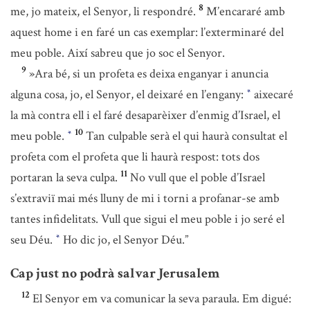
8
me, jo mateix, el Senyor, li respondré.
M’encararé amb
aquest home i en faré un cas exemplar: l’exterminaré del
meu poble. Així sabreu que jo soc el Senyor.
9
»Ara bé, si un profeta es deixa enganyar i anuncia
alguna cosa, jo, el Senyor, el deixaré en l’engany:
aixecaré
*
la mà contra ell i el faré desaparèixer d’enmig d’Israel, el
10
meu poble.
Tan culpable serà el qui haurà consultat el
*
profeta com el profeta que li haurà respost: tots dos
11
portaran la seva culpa.
No vull que el poble d’Israel
s’extraviï mai més lluny de mi i torni a profanar-se amb
tantes infidelitats. Vull que sigui el meu poble i jo seré el
seu Déu.
Ho dic jo, el Senyor Déu.”
*
Cap just no podrà salvar Jerusalem
12
El Senyor em va comunicar la seva paraula. Em digué: