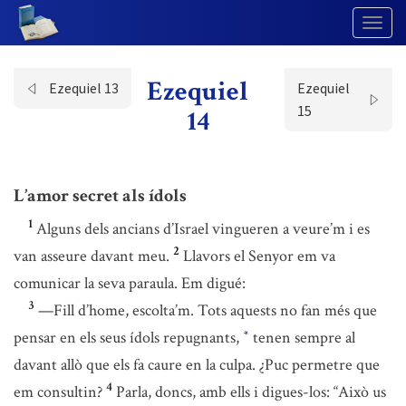
Togg
Navig
Ezequiel
Ezequiel 13
Ezequiel
15
14
L’amor secret als ídols
1
Alguns dels ancians d’Israel vingueren a veure’m i es
2
van asseure davant meu.
Llavors el Senyor em va
comunicar la seva paraula. Em digué:
3
—Fill d’home, escolta’m. Tots aquests no fan més que
pensar en els seus ídols repugnants,
tenen sempre al
*
davant allò que els fa caure en la culpa. ¿Puc permetre que
4
em consultin?
Parla, doncs, amb ells i digues-los: “Això us