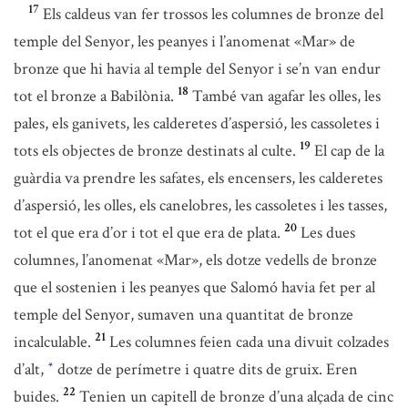
17
Els caldeus van fer trossos les columnes de bronze del
temple del Senyor, les peanyes i l’anomenat «Mar» de
bronze que hi havia al temple del Senyor i se’n van endur
18
tot el bronze a Babilònia.
També van agafar les olles, les
pales, els ganivets, les calderetes d’aspersió, les cassoletes i
19
tots els objectes de bronze destinats al culte.
El cap de la
guàrdia va prendre les safates, els encensers, les calderetes
d’aspersió, les olles, els canelobres, les cassoletes i les tasses,
20
tot el que era d’or i tot el que era de plata.
Les dues
columnes, l’anomenat «Mar», els dotze vedells de bronze
que el sostenien i les peanyes que Salomó havia fet per al
temple del Senyor, sumaven una quantitat de bronze
21
incalculable.
Les columnes feien cada una divuit colzades
d’alt,
dotze de perímetre i quatre dits de gruix. Eren
*
22
buides.
Tenien un capitell de bronze d’una alçada de cinc