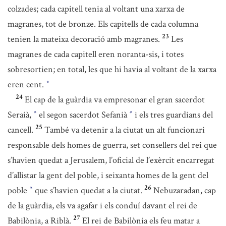
colzades; cada capitell tenia al voltant una xarxa de
magranes, tot de bronze. Els capitells de cada columna
23
tenien la mateixa decoració amb magranes.
Les
magranes de cada capitell eren noranta-sis, i totes
sobresortien; en total, les que hi havia al voltant de la xarxa
eren cent.
*
24
El cap de la guàrdia va empresonar el gran sacerdot
Seraià,
el segon sacerdot Sefanià
i els tres guardians del
*
*
25
cancell.
També va detenir a la ciutat un alt funcionari
responsable dels homes de guerra, set consellers del rei que
s’havien quedat a Jerusalem, l’oficial de l’exèrcit encarregat
d’allistar la gent del poble, i seixanta homes de la gent del
26
poble
que s’havien quedat a la ciutat.
Nebuzaradan, cap
*
de la guàrdia, els va agafar i els conduí davant el rei de
27
Babilònia, a Riblà.
El rei de Babilònia els feu matar a