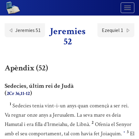
Togg
Navig
Jeremies
Jeremies 51
Ezequiel 1
52
Apèndix (52)
Sedecies, últim rei de Judà
(
)
2Cr 36,11-12
1
Sedecies tenia vint-i-un anys quan començà a ser rei.
Va regnar onze anys a Jerusalem. La seva mare es deia
2
Hamutal i era filla d’Irmeiahu, de Libnà.
Ofenia el Senyor
3
amb el seu comportament, tal com havia fet Joiaquim.
El
*