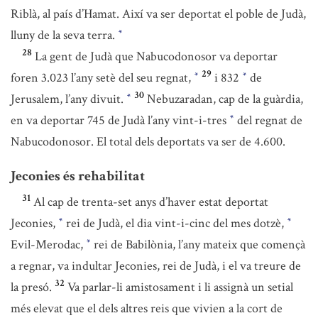
Riblà, al país d’Hamat. Així va ser deportat el poble de Judà,
lluny de la seva terra.
*
28
La gent de Judà que Nabucodonosor va deportar
29
foren 3.023 l’any setè del seu regnat,
i 832
de
*
*
30
Jerusalem, l’any divuit.
Nebuzaradan, cap de la guàrdia,
*
en va deportar 745 de Judà l’any vint-i-tres
del regnat de
*
Nabucodonosor. El total dels deportats va ser de 4.600.
Jeconies és rehabilitat
31
Al cap de trenta-set anys d’haver estat deportat
Jeconies,
rei de Judà, el dia vint-i-cinc del mes dotzè,
*
*
Evil-Merodac,
rei de Babilònia, l’any mateix que començà
*
a regnar, va indultar Jeconies, rei de Judà, i el va treure de
32
la presó.
Va parlar-li amistosament i li assignà un setial
més elevat que el dels altres reis que vivien a la cort de