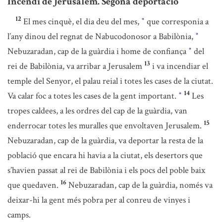
Incendi de Jerusalem. Segona deportació
12
El mes cinquè, el dia deu del mes,
que corresponia a
*
l’any dinou del regnat de Nabucodonosor a Babilònia,
*
Nebuzaradan, cap de la guàrdia i home de confiança
del
*
13
rei de Babilònia, va arribar a Jerusalem
i va incendiar el
temple del Senyor, el palau reial i totes les cases de la ciutat.
14
Va calar foc a totes les cases de la gent important.
Les
*
tropes caldees, a les ordres del cap de la guàrdia, van
15
enderrocar totes les muralles que envoltaven Jerusalem.
Nebuzaradan, cap de la guàrdia, va deportar la resta de la
població que encara hi havia a la ciutat, els desertors que
s’havien passat al rei de Babilònia i els pocs del poble baix
16
que quedaven.
Nebuzaradan, cap de la guàrdia, només va
deixar-hi la gent més pobra per al conreu de vinyes i
camps.