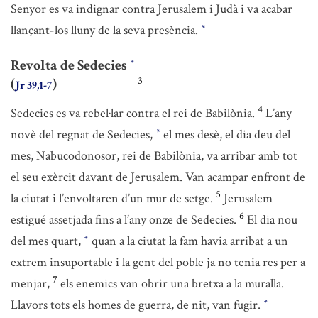
Senyor es va indignar contra Jerusalem i Judà i va acabar
llançant-los lluny de la seva presència.
*
Revolta de Sedecies
*
3
(
)
Jr 39,1-7
4
Sedecies es va rebel·lar contra el rei de Babilònia.
L’any
novè del regnat de Sedecies,
el mes desè, el dia deu del
*
mes, Nabucodonosor, rei de Babilònia, va arribar amb tot
el seu exèrcit davant de Jerusalem. Van acampar enfront de
5
la ciutat i l’envoltaren d’un mur de setge.
Jerusalem
6
estigué assetjada fins a l’any onze de Sedecies.
El dia nou
del mes quart,
quan a la ciutat la fam havia arribat a un
*
extrem insuportable i la gent del poble ja no tenia res per a
7
menjar,
els enemics van obrir una bretxa a la muralla.
Llavors tots els homes de guerra, de nit, van fugir.
*