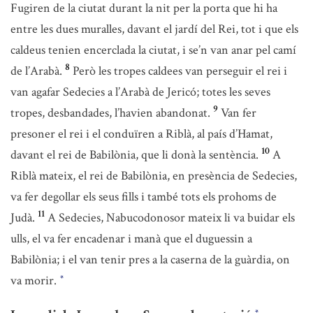
Fugiren de la ciutat durant la nit per la porta que hi ha
entre les dues muralles, davant el jardí del Rei, tot i que els
caldeus tenien encerclada la ciutat, i se’n van anar pel camí
8
de l’Arabà.
Però les tropes caldees van perseguir el rei i
van agafar Sedecies a l’Arabà de Jericó; totes les seves
9
tropes, desbandades, l’havien abandonat.
Van fer
presoner el rei i el conduïren a Riblà, al país d’Hamat,
10
davant el rei de Babilònia, que li donà la sentència.
A
Riblà mateix, el rei de Babilònia, en presència de Sedecies,
va fer degollar els seus fills i també tots els prohoms de
11
Judà.
A Sedecies, Nabucodonosor mateix li va buidar els
ulls, el va fer encadenar i manà que el duguessin a
Babilònia; i el van tenir pres a la caserna de la guàrdia, on
va morir.
*
*