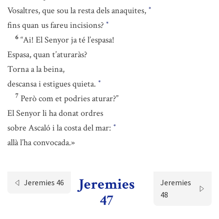
Vosaltres, que sou la resta dels anaquites,
*
fins quan us fareu incisions?
*
6
“Ai! El Senyor ja té l’espasa!
Espasa, quan t’aturaràs?
Torna a la beina,
descansa i estigues quieta.
*
7
Però com et podries aturar?”
El Senyor li ha donat ordres
sobre Ascaló i la costa del mar:
*
allà l’ha convocada.»
Jeremies
Jeremies 46
Jeremies
48
47