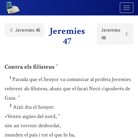
Togg
Navig
Jeremies
Jeremies 46
Jeremies
48
47
Contra els filisteus
*
1
Paraula que el Senyor va comunicar al profeta Jeremies
referent als filisteus, abans que el faraó Necó s’apoderés de
Gaza.
*
2
Això diu el Senyor:
«Venen aigües del nord,
*
són un torrent desbordat,
inunden el país i tot el que hi ha,