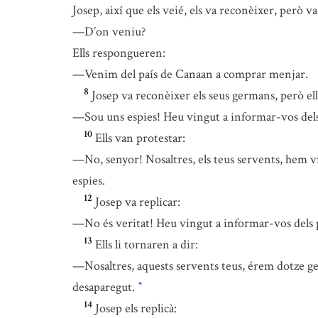
Josep, així que els veié, els va reconèixer, però v
—D’on veniu?
Ells respongueren:
—Venim del país de Canaan a comprar menjar.
8
Josep va reconèixer els seus germans, però el
—Sou uns espies! Heu vingut a informar-vos dels 
10
Ells van protestar:
—No, senyor! Nosaltres, els teus servents, hem 
espies.
12
Josep va replicar:
—No és veritat! Heu vingut a informar-vos dels p
13
Ells li tornaren a dir:
—Nosaltres, aquests servents teus, érem dotze germ
desaparegut.
*
14
Josep els replicà: