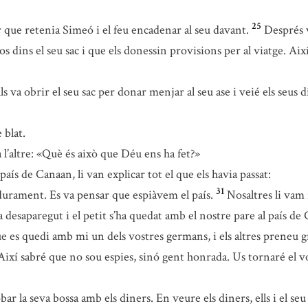
25
r que retenia Simeó i el feu encadenar al seu davant.
Després v
 dins el seu sac i que els donessin provisions per al viatge. Així
s va obrir el seu sac per donar menjar al seu ase i veié els seus di
 blat.
a l’altre: «Què és això que Déu ens ha fet?»
aís de Canaan, li van explicar tot el que els havia passat:
31
urament. Es va pensar que espiàvem el país.
Nosaltres li vam 
desaparegut i el petit s’ha quedat amb el nostre pare al país de
e es quedi amb mi un dels vostres germans, i els altres preneu gr
ixí sabré que no sou espies, sinó gent honrada. Us tornaré el vo
bar la seva bossa amb els diners. En veure els diners, ells i el seu