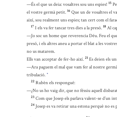
15
—És el que us deia: vosaltres sou uns espies!
Pe
16
el vostre germà petit.
Que un de vosaltres el va
així, sou realment uns espies; tan cert com el fara
17
18
I els va fer tancar tres dies a la presó.
Al ca
—Jo soc un home que reverencia Déu. Feu el que u
presó, i els altres aneu a portar el blat a les vostr
no us matarem.
21
Ells van acceptar de fer-ho així.
Es deien els uns
—Ara paguem el mal que vam fer al nostre germà, 
tribulació.
*
22
Rubèn els respongué:
—¿No us ho vaig dir, que no féssiu aquell disbar
23
Com que Josep els parlava valent-se d’un int
24
Josep es va retirar una estona perquè no es 