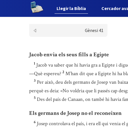
Llegir la Bíblia
Cercador av
Gènesi 41
Jacob envia els seus fills a Egipte
1
Jacob va saber que hi havia gra a Egipte i digué 
2
—Què espereu?
M’han dit que a Egipte hi ha 
3
Per això, deu dels germans de Josep van baixa
perquè es deia: «No voldria que li passés cap desg
5
Des del país de Canaan, on també hi havia fa
Els germans de Josep no el reconeixen
6
Josep controlava el país, i era ell qui venia e