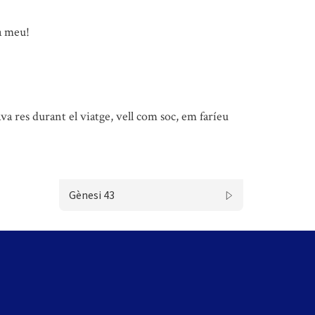
a meu!
ava res durant el viatge, vell com soc, em faríeu
Gènesi 43