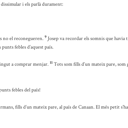
a dissimular i els parlà durament:
9
ls no el reconegueren.
Josep va recordar els somnis que havia t
punts febles d’aquest país.
11
vingut a comprar menjar.
Tots som fills d’un mateix pare, som
unts febles del país!
ans, fills d’un mateix pare, al país de Canaan. El més petit s’ha 