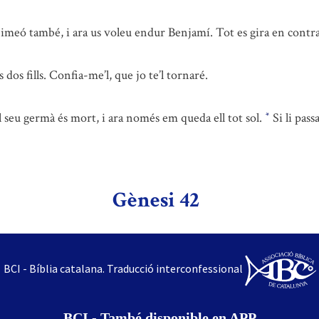
Simeó també, i ara us voleu endur Benjamí. Tot es gira en contr
os fills. Confia-me’l, que jo te’l tornaré.
l seu germà és mort, i ara només em queda ell tot sol.
Si li pass
*
Gènesi 42
BCI - Bíblia catalana. Traducció interconfessional
BCI - També disponible en APP