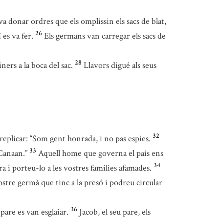
a donar ordres que els omplissin els sacs de blat,
26
 es va fer.
Els germans van carregar els sacs de
28
ners a la boca del sac.
Llavors digué als seus
32
replicar: “Som gent honrada, i no pas espies.
33
 Canaan.”
Aquell home que governa el país ens
34
a i porteu-lo a les vostres famílies afamades.
stre germà que tinc a la presó i podreu circular
36
 pare es van esglaiar.
Jacob, el seu pare, els