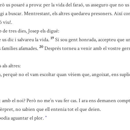
rò us posaré a prova: per la vida del faraó, us asseguro que no u
gi a buscar. Mentrestant, els altres quedareu presoners. Així co
ó viu!.
p de tres dies, Josep els digué:
19
s dic i salvareu la vida.
Si sou gent honrada, accepteu que u
20
es famílies afamades.
Després torneu a venir amb el vostre germ
 als altres:
perquè no el vam escoltar quan vèiem que, angoixat, ens suplic
at amb el noi? Però no me’n vau fer cas. I ara ens demanen compt
èrpret, no sabien que ell entenia tot el que deien.
podia aguantar el plor.
*