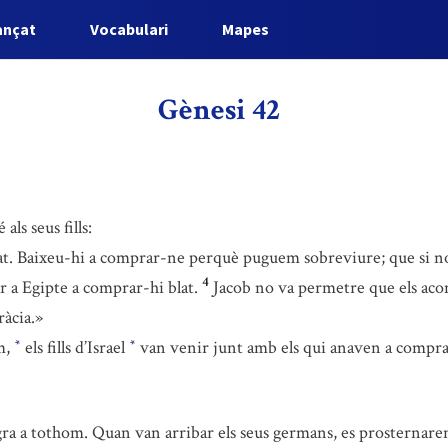
ançat
Vocabulari
Mapes
Gènesi 42
als seus fills:
blat. Baixeu-hi a comprar-ne perquè puguem sobreviure; que si 
4
r a Egipte a comprar-hi blat.
Jacob no va permetre que els aco
ràcia.»
m,
els fills d’Israel
van venir junt amb els qui anaven a compra
*
*
l gra a tothom. Quan van arribar els seus germans, es prosternaren 