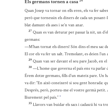
24
Els germans tornen a casa
Quan Josep va tornar on ells eren, els va fer sabe
però que tornessin els diners de cada un posant-los
blat damunt els ases i se’n van anar.
27
Quan es van deturar per passar la nit, un d’ell
germans:
—M’han tornat els diners! Són dins el meu sac de
El cor els va fer un salt. Tremolant, es deien l’un 
29
Quan van ser davant el seu pare Jacob, en el p
30
—L’home que governa el país ens va parlar d
Érem dotze germans, fills d’un mateix pare. Un ha 
va dir: “En això coneixeré si sou gent honrada: qu
Després, però, porteu-me el vostre germà petit. A
lliurement pel país.”
*
35
Llavors van buidar els sacs i cadascú hi va tro