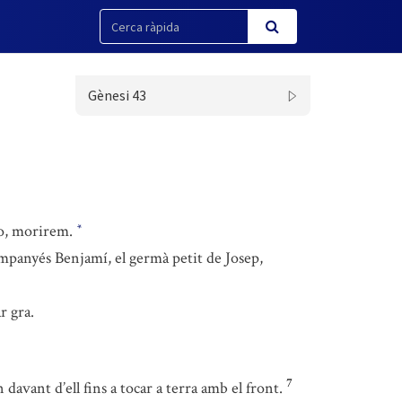
Gènesi 43
no, morirem.
*
mpanyés Benjamí, el germà petit de Josep,
r gra.
7
davant d’ell fins a tocar a terra amb el front.