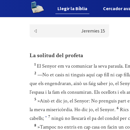
Llegir la Bíblia
Cercador av
Jeremies 15
La solitud del profeta
1
El Senyor em va comunicar la seva paraula. E
2
—No et casis ni tinguis aquí cap fill ni cap fill
que els engendraran, això us faig saber jo, el Seny
l’espasa i la fam els consumiran. Els ocellots i els 
5
»Això et dic jo, el Senyor: No prenguis part e
6
la meva misericòrdia. Ho dic jo, el Senyor.
Rics 
7
cabells;
ningú no llescarà el pa del condol per c
*
8
»Tampoc no entris en cap casa on facin un con