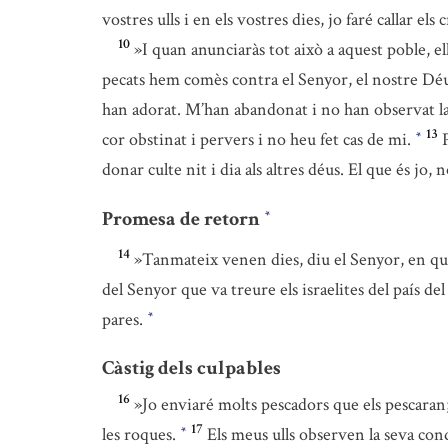
vostres ulls i en els vostres dies, jo faré callar els 
10
»I quan anunciaràs tot això a aquest poble, e
pecats hem comès contra el Senyor, el nostre Dé
han adorat. M’han abandonat i no han observat l
13
cor obstinat i pervers i no heu fet cas de mi.
*
donar culte nit i dia als altres déus. El que és jo,
Promesa de retorn
*
14
»Tanmateix venen dies, diu el Senyor, en què j
del Senyor que va treure els israelites del país del
pares.
*
Càstig dels culpables
16
»Jo enviaré molts pescadors que els pescaran;
17
les roques.
Els meus ulls observen la seva con
*