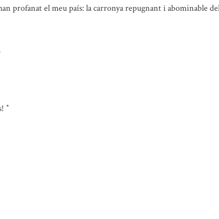
 han profanat el meu país: la carronya repugnant i abominable del
,
s!
*