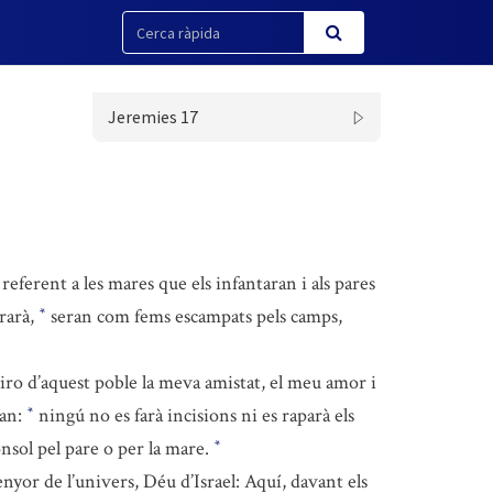
Jeremies 17
, referent a les mares que els infantaran i als pares
rarà,
seran com fems escampats pels camps,
*
tiro d’aquest poble la meva amistat, el meu amor i
ran:
ningú no es farà incisions ni es raparà els
*
onsol pel pare o per la mare.
*
nyor de l’univers, Déu d’Israel: Aquí, davant els