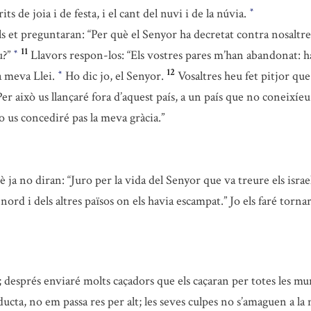
crits de joia i de festa, i el cant del nuvi i de la núvia.
*
lls et preguntaran: “Per què el Senyor ha decretat contra nosaltr
11
u?”
Llavors respon-los: “Els vostres pares m’han abandonat: ha
*
12
a meva Llei.
Ho dic jo, el Senyor.
Vosaltres heu fet pitjor que
*
Per això us llançaré fora d’aquest país, a un país que no coneixíeu
 no us concediré pas la meva gràcia.”
a no diran: “Juro per la vida del Senyor que va treure els israeli
 nord i dels altres països on els havia escampat.” Jo els faré tornar
 després enviaré molts caçadors que els caçaran per totes les munt
ducta, no em passa res per alt; les seves culpes no s’amaguen a l