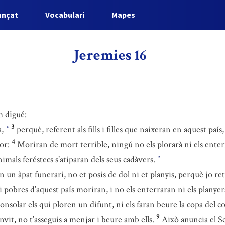
ançat
Vocabulari
Mapes
Jeremies 16
m digué:
3
a,
perquè, referent als fills i filles que naixeran en aquest país
*
4
or:
Moriran de mort terrible, ningú no els plorarà ni els enter
animals feréstecs s’atiparan dels seus cadàvers.
*
n un àpat funerari, no et posis de dol ni et planyis, perquè jo re
i pobres d’aquest país moriran, i no els enterraran ni els planye
onsolar els qui ploren un difunt, ni els faran beure la copa del c
9
vit, no t’asseguis a menjar i beure amb ells.
Això anuncia el Se