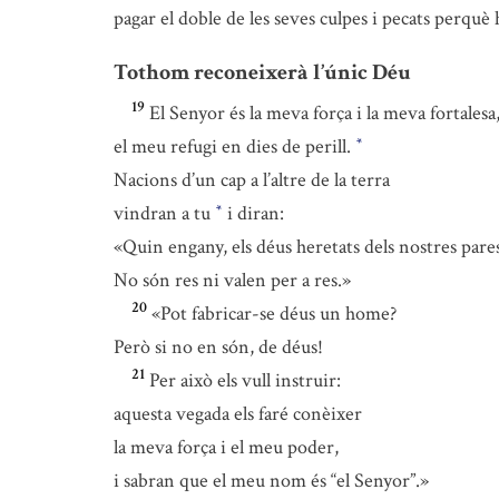
pagar el doble de les seves culpes i pecats perquè
Tothom reconeixerà l’únic Déu
19
El Senyor és la meva força i la meva fortalesa
el meu refugi en dies de perill.
*
Nacions d’un cap a l’altre de la terra
vindran a tu
i diran:
*
«Quin engany, els déus heretats dels nostres pare
No són res ni valen per a res.»
20
«Pot fabricar-se déus un home?
Però si no en són, de déus!
21
Per això els vull instruir:
aquesta vegada els faré conèixer
la meva força i el meu poder,
i sabran que el meu nom és “el Senyor”.»