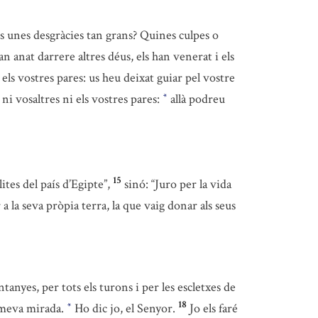
es unes desgràcies tan grans? Quines culpes o
n anat darrere altres déus, els han venerat i els
 els vostres pares: us heu deixat guiar pel vostre
 ni vosaltres ni els vostres pares:
allà podreu
*
15
tes del país d’Egipte”,
sinó: “Juro per la vida
 a la seva pròpia terra, la que vaig donar als seus
anyes, per tots els turons i per les escletxes de
18
a meva mirada.
Ho dic jo, el Senyor.
Jo els faré
*