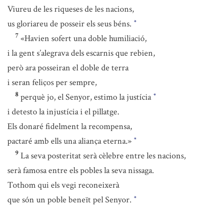
Viureu de les riqueses de les nacions,
us gloriareu de posseir els seus béns.
*
7
«Havien sofert una doble humiliació,
i la gent s’alegrava dels escarnis que rebien,
però ara posseiran el doble de terra
i seran feliços per sempre,
8
perquè jo, el Senyor, estimo la justícia
*
i detesto la injustícia i el pillatge.
Els donaré fidelment la recompensa,
pactaré amb ells una aliança eterna.»
*
9
La seva posteritat serà cèlebre entre les nacions,
serà famosa entre els pobles la seva nissaga.
Tothom qui els vegi reconeixerà
que són un poble beneït pel Senyor.
*