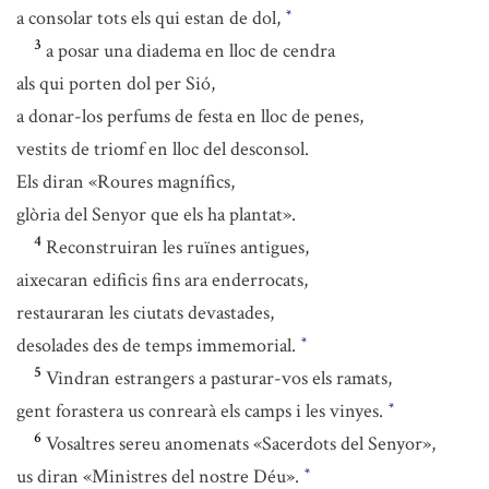
a consolar tots els qui estan de dol,
*
3
a posar una diadema en lloc de cendra
als qui porten dol per Sió,
a donar-los perfums de festa en lloc de penes,
vestits de triomf en lloc del desconsol.
Els diran «Roures magnífics,
glòria del Senyor que els ha plantat».
4
Reconstruiran les ruïnes antigues,
aixecaran edificis fins ara enderrocats,
restauraran les ciutats devastades,
desolades des de temps immemorial.
*
5
Vindran estrangers a pasturar-vos els ramats,
gent forastera us conrearà els camps i les vinyes.
*
6
Vosaltres sereu anomenats «Sacerdots del Senyor»,
us diran «Ministres del nostre Déu».
*