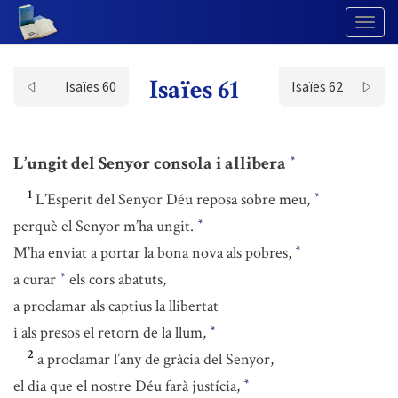
Togg
Navig
Isaïes 61
Isaïes 60
Isaïes 62
L’ungit del Senyor consola i allibera
*
1
L’Esperit del Senyor Déu reposa sobre meu,
*
perquè el Senyor m’ha ungit.
*
M’ha enviat a portar la bona nova als pobres,
*
a curar
els cors abatuts,
*
a proclamar als captius la llibertat
i als presos el retorn de la llum,
*
2
a proclamar l’any de gràcia del Senyor,
el dia que el nostre Déu farà justícia,
*