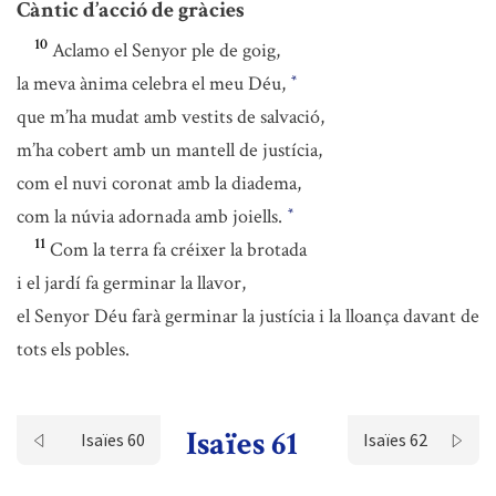
Càntic d’acció de gràcies
10
Aclamo el Senyor ple de goig,
la meva ànima celebra el meu Déu,
*
que m’ha mudat amb vestits de salvació,
m’ha cobert amb un mantell de justícia,
com el nuvi coronat amb la diadema,
com la núvia adornada amb joiells.
*
11
Com la terra fa créixer la brotada
i el jardí fa germinar la llavor,
el Senyor Déu farà germinar la justícia i la lloança davant de
tots els pobles.
Isaïes 61
Isaïes 60
Isaïes 62