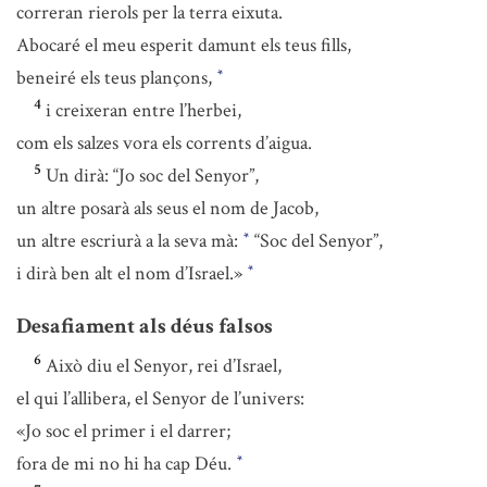
correran rierols per la terra eixuta.
Abocaré el meu esperit damunt els teus fills,
beneiré els teus plançons,
*
4
i creixeran entre l’herbei,
com els salzes vora els corrents d’aigua.
5
Un dirà: “Jo soc del Senyor”,
un altre posarà als seus el nom de Jacob,
un altre escriurà a la seva mà:
“Soc del Senyor”,
*
i dirà ben alt el nom d’Israel.»
*
Desafiament als déus falsos
6
Això diu el Senyor, rei d’Israel,
el qui l’allibera, el Senyor de l’univers:
«Jo soc el primer i el darrer;
fora de mi no hi ha cap Déu.
*