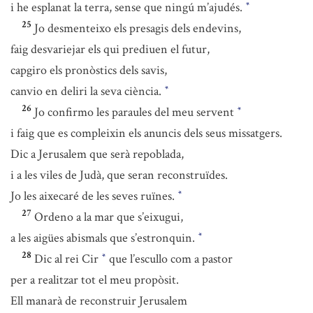
i he esplanat la terra, sense que ningú m’ajudés.
*
25
Jo desmenteixo els presagis dels endevins,
faig desvariejar els qui prediuen el futur,
capgiro els pronòstics dels savis,
canvio en deliri la seva ciència.
*
26
Jo confirmo les paraules del meu servent
*
i faig que es compleixin els anuncis dels seus missatgers.
Dic a Jerusalem que serà repoblada,
i a les viles de Judà, que seran reconstruïdes.
Jo les aixecaré de les seves ruïnes.
*
27
Ordeno a la mar que s’eixugui,
a les aigües abismals que s’estronquin.
*
28
Dic al rei Cir
que l’escullo com a pastor
*
per a realitzar tot el meu propòsit.
Ell manarà de reconstruir Jerusalem