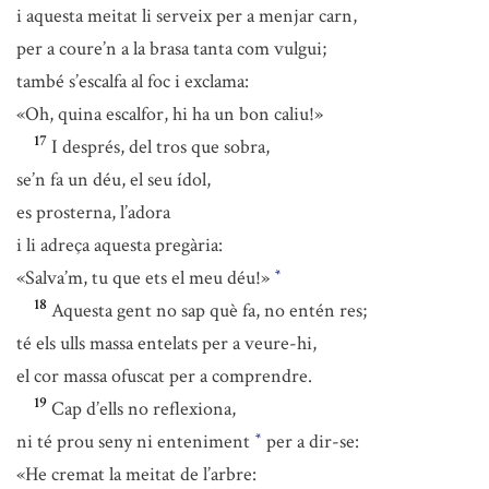
i aquesta meitat li serveix per a menjar carn,
per a coure’n a la brasa tanta com vulgui;
també s’escalfa al foc i exclama:
«Oh, quina escalfor, hi ha un bon caliu!»
17
I després, del tros que sobra,
se’n fa un déu, el seu ídol,
es prosterna, l’adora
i li adreça aquesta pregària:
«Salva’m, tu que ets el meu déu!»
*
18
Aquesta gent no sap què fa, no entén res;
té els ulls massa entelats per a veure-hi,
el cor massa ofuscat per a comprendre.
19
Cap d’ells no reflexiona,
ni té prou seny ni enteniment
per a dir-se:
*
«He cremat la meitat de l’arbre: