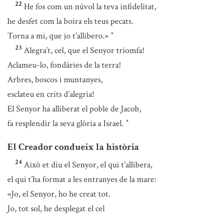
22
He fos com un núvol la teva infidelitat,
he desfet com la boira els teus pecats.
Torna a mi, que jo t’allibero.»
*
23
Alegra’t, cel, que el Senyor triomfa!
Aclameu-lo, fondàries de la terra!
Arbres, boscos i muntanyes,
esclateu en crits d’alegria!
El Senyor ha alliberat el poble de Jacob,
fa resplendir la seva glòria a Israel.
*
El Creador condueix la història
24
Això et diu el Senyor, el qui t’allibera,
el qui t’ha format a les entranyes de la mare:
«Jo, el Senyor, ho he creat tot.
Jo, tot sol, he desplegat el cel