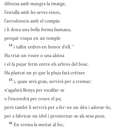
dibuixa amb mangra la imatge,
l’entalla amb les seves eines,
l’arrodoneix amb el compàs
i li dona una bella forma humana,
perquè visqui en un temple
14
i tallin cedres en honor d’ell.
*
Ha triat un roure o una alzina
i el fa pujar ferm entre els arbres del bosc.
Ha plantat un pi que la pluja farà créixer
15
i, quan serà gran, servirà per a cremar:
n’agafarà llenya per escalfar-se
o l’encendrà per coure el pa;
però també li servirà per a fer-ne un déu i adorar-lo,
per a fabricar un ídol i prosternar-se als seus peus.
16
En crema la meitat al foc,