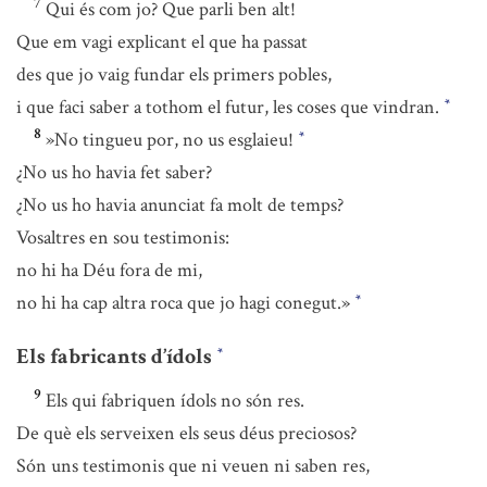
7
Qui és com jo? Que parli ben alt!
Que em vagi explicant el que ha passat
des que jo vaig fundar els primers pobles,
i que faci saber a tothom el futur, les coses que vindran.
*
8
»No tingueu por, no us esglaieu!
*
¿No us ho havia fet saber?
¿No us ho havia anunciat fa molt de temps?
Vosaltres en sou testimonis:
no hi ha Déu fora de mi,
no hi ha cap altra roca que jo hagi conegut.»
*
Els fabricants d’ídols
*
9
Els qui fabriquen ídols no són res.
De què els serveixen els seus déus preciosos?
Són uns testimonis que ni veuen ni saben res,