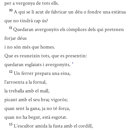
per a vergonya de tots ells.
10
A qui se li acut de fabricar un déu o fondre una estàtua
que no tindrà cap ús?
11
Quedaran avergonyits els còmplices dels qui pretenen
forjar déus
i no són més que homes.
Que es reuneixin tots, que es presentin:
quedaran esglaiats i avergonyits.
*
12
Un ferrer prepara una eina,
l’arroenta a la fornal,
la treballa amb el mall,
picant amb el seu braç vigorós;
quan sent la gana, ja no té força,
quan no ha begut, està esgotat.
13
L’escultor amida la fusta amb el cordill,