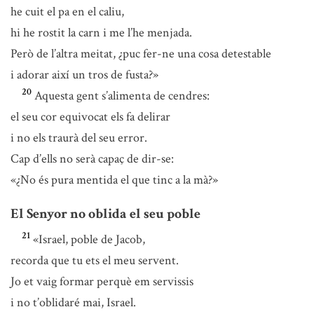
he cuit el pa en el caliu,
hi he rostit la carn i me l’he menjada.
Però de l’altra meitat, ¿puc fer-ne una cosa detestable
i adorar així un tros de fusta?»
20
Aquesta gent s’alimenta de cendres:
el seu cor equivocat els fa delirar
i no els traurà del seu error.
Cap d’ells no serà capaç de dir-se:
«¿No és pura mentida el que tinc a la mà?»
El Senyor no oblida el seu poble
21
«Israel, poble de Jacob,
recorda que tu ets el meu servent.
Jo et vaig formar perquè em servissis
i no t’oblidaré mai, Israel.