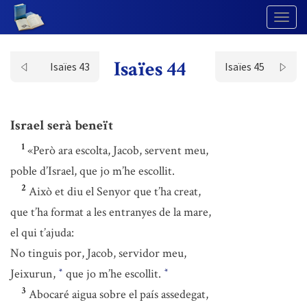
Togg
Navig
Isaïes 44
Isaïes 43
Isaïes 45
Israel serà beneït
1
«Però ara escolta, Jacob, servent meu,
poble d’Israel, que jo m’he escollit.
2
Això et diu el Senyor que t’ha creat,
que t’ha format a les entranyes de la mare,
el qui t’ajuda:
No tinguis por, Jacob, servidor meu,
Jeixurun,
que jo m’he escollit.
*
*
3
Abocaré aigua sobre el país assedegat,