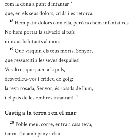
com la dona a punt d’infantar
*
que, en els seus dolors, crida i es retorça.
18
Hem patit dolors com ella, però no hem infantat res.
No hem portat la salvació al país
ni nous habitants al món.
19
Que visquin els teus morts, Senyor,
que ressuscitin les seves despulles!
Vosaltres que jaieu a la pols,
desvetlleu-vos i crideu de goig:
la teva rosada, Senyor, és rosada de llum,
i el país de les ombres infantarà.
*
Càstig a la terra i en el mar
20
Poble meu, corre, entra a casa teva,
tanca-t’hi amb pany i clau,