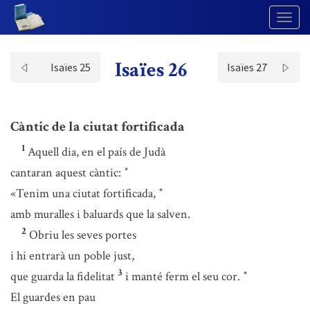
Togg
Navig
Isaïes 26
Isaïes 25
Isaïes 27
Càntic de la ciutat fortificada
1
Aquell dia, en el país de Judà
cantaran aquest càntic:
*
«Tenim una ciutat fortificada,
*
amb muralles i baluards que la salven.
2
Obriu les seves portes
i hi entrarà un poble just,
3
que guarda la fidelitat
i manté ferm el seu cor.
*
El guardes en pau