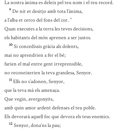
La nostra ànima es deleix pel teu nom i el teu record.
9
De nit et desitjo amb tota l’ànima,
a l’alba et cerco del fons del cor.
*
Quan executes a la terra les teves decisions,
els habitants del món aprenen a ser justos.
10
Si concedissis gràcia als dolents,
mai no aprendrien a fer el bé;
farien el mal entre gent irreprensible,
no reconeixerien la teva grandesa, Senyor.
11
Ells no s’adonen, Senyor,
que la teva mà els amenaça.
Que vegin, avergonyits,
amb quin amor ardent defenses el teu poble.
Els devorarà aquell foc que devora els teus enemics.
12
Senyor, dona’ns la pau;