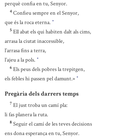
perquè confia en tu, Senyor.
4
Confieu sempre en el Senyor,
que és la roca eterna.
*
5
Ell abat els qui habiten dalt als cims,
arrasa la ciutat inaccessible,
l’arrasa fins a terra,
l’ajeu a la pols.
*
6
Els peus dels pobres la trepitgen,
els febles hi passen pel damunt.»
*
Pregària dels darrers temps
7
El just troba un camí pla:
li fas planera la ruta.
8
Seguir el camí de les teves decisions
ens dona esperança en tu, Senyor.