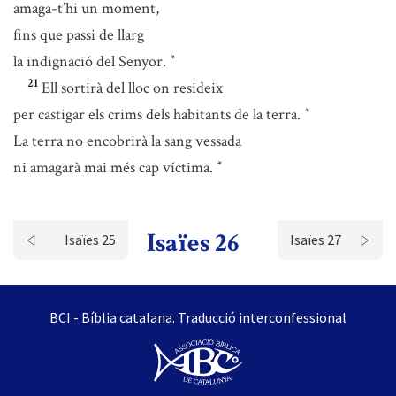
amaga-t’hi un moment,
fins que passi de llarg
la indignació del Senyor.
*
21
Ell sortirà del lloc on resideix
per castigar els crims dels habitants de la terra.
*
La terra no encobrirà la sang vessada
ni amagarà mai més cap víctima.
*
Isaïes 26
Isaïes 25
Isaïes 27
BCI - Bíblia catalana. Traducció interconfessional