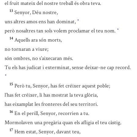
el fruit mateix del nostre treball és obra teva.
13
Senyor, Déu nostre,
uns altres amos ens han dominat,
*
però nosaltres tan sols volem proclamar el teu nom.
*
14
Aquells ara són morts,
no tornaran a viure;
són ombres, no s’aixecaran més.
Tu els has judicat i exterminat, sense deixar-ne cap record.
*
15
Però tu, Senyor, has fet créixer aquest poble;
l’has fet créixer, li has mostrat la teva glòria,
has eixamplat les fronteres del seu territori.
16
En el perill, Senyor, recorrien a tu.
Mormolaven una pregària quan els afligia el teu càstig.
17
Hem estat, Senyor, davant teu,