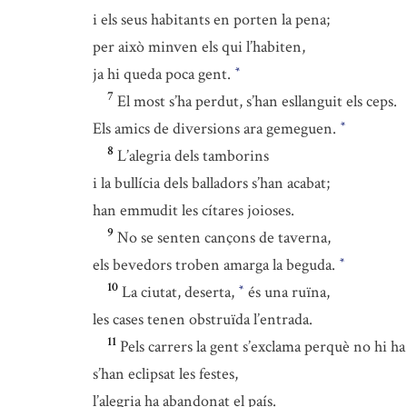
i els seus habitants en porten la pena;
per això minven els qui l’habiten,
ja hi queda poca gent.
*
7
El most s’ha perdut, s’han esllanguit els ceps.
Els amics de diversions ara gemeguen.
*
8
L’alegria dels tamborins
i la bullícia dels balladors s’han acabat;
han emmudit les cítares joioses.
9
No se senten cançons de taverna,
els bevedors troben amarga la beguda.
*
10
La ciutat, deserta,
és una ruïna,
*
les cases tenen obstruïda l’entrada.
11
Pels carrers la gent s’exclama perquè no hi ha 
s’han eclipsat les festes,
l’alegria ha abandonat el país.