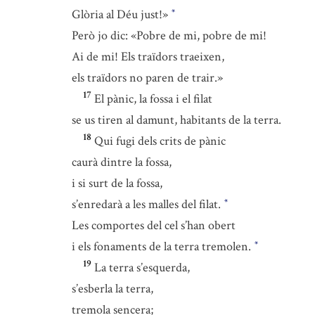
Glòria al Déu just!»
*
Però jo dic: «Pobre de mi, pobre de mi!
Ai de mi! Els traïdors traeixen,
els traïdors no paren de trair.»
17
El pànic, la fossa i el filat
se us tiren al damunt, habitants de la terra.
18
Qui fugi dels crits de pànic
caurà dintre la fossa,
i si surt de la fossa,
s’enredarà a les malles del filat.
*
Les comportes del cel s’han obert
i els fonaments de la terra tremolen.
*
19
La terra s’esquerda,
s’esberla la terra,
tremola sencera;