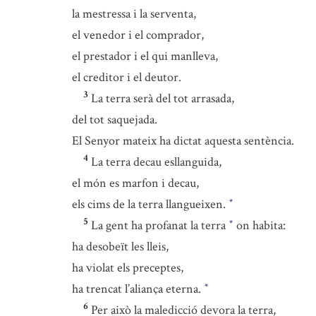
la mestressa i la serventa,
el venedor i el comprador,
el prestador i el qui manlleva,
el creditor i el deutor.
3
La terra serà del tot arrasada,
del tot saquejada.
El Senyor mateix ha dictat aquesta sentència.
4
La terra decau esllanguida,
el món es marfon i decau,
els cims de la terra llangueixen.
*
5
La gent ha profanat la terra
on habita:
*
ha desobeït les lleis,
ha violat els preceptes,
ha trencat l’aliança eterna.
*
6
Per això la maledicció devora la terra,