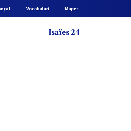
ançat
Vocabulari
Mapes
Isaïes 24