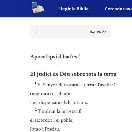
Llegir la Bíblia
Cercador av
Isaïes 23
Apocalipsi d’Isaïes
*
El judici de Déu sobre tota la terra
1
El Senyor devastarà la terra i l’assolarà,
capgirarà tot el món
i en dispersarà els habitants.
2
Tindran la mateixa fi
el sacerdot i el poble,
l’amo i l’esclau,