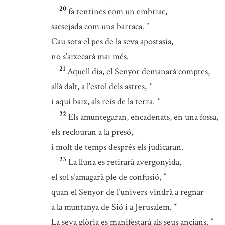
20
fa tentines com un embriac,
sacsejada com una barraca.
*
Cau sota el pes de la seva apostasia,
no s’aixecarà mai més.
21
Aquell dia, el Senyor demanarà comptes,
allà dalt, a l’estol dels astres,
*
i aquí baix, als reis de la terra.
*
22
Els amuntegaran, encadenats, en una fossa,
els reclouran a la presó,
i molt de temps després els judicaran.
23
La lluna es retirarà avergonyida,
el sol s’amagarà ple de confusió,
*
quan el Senyor de l’univers vindrà a regnar
a la muntanya de Sió i a Jerusalem.
*
La seva glòria es manifestarà als seus ancians.
*