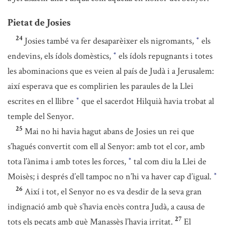
Pietat de Josies
24
Josies també va fer desaparèixer els nigromants,
els
*
endevins, els ídols domèstics,
els ídols repugnants i totes
*
les abominacions que es veien al país de Judà i a Jerusalem:
així esperava que es complirien les paraules de la Llei
escrites en el llibre
que el sacerdot Hilquià havia trobat al
*
temple del Senyor.
25
Mai no hi havia hagut abans de Josies un rei que
s’hagués convertit com ell al Senyor: amb tot el cor, amb
tota l’ànima i amb totes les forces,
tal com diu la Llei de
*
Moisès; i després d’ell tampoc no n’hi va haver cap d’igual.
*
26
Així i tot, el Senyor no es va desdir de la seva gran
indignació amb què s’havia encès contra Judà, a causa de
27
tots els pecats amb què Manassès l’havia irritat.
El