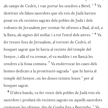
5
als camps de Cedró, i van portar les cendres a Betel.
Va
*
destituir els falsos sacerdots que els reis de Judà havien
posat en els recintes sagrats dels pobles de Judà i dels
voltants de Jerusalem per cremar-hi ofrenes a Baal, al sol, a
6
la lluna, als signes del zodíac i a tot l’estol dels astres.
Va
*
fer treure fora de Jerusalem, al torrent de Cedró, el
bosquet sagrat que hi havia al recinte del temple del
Senyor, i allà el va cremar, el va moldre i en llançà les
7
cendres a la fossa comuna.
Va enderrocar les cases dels
homes dedicats a la prostitució sagrada
que hi havia al
*
temple del Senyor, on les dones teixien lones
per al
*
bosquet sagrat.
8
D’altra banda, va fer venir dels pobles de Judà tots els
sacerdots i profanà els recintes sagrats on aquells sacerdots
cremaven les ofrenes, des de Gueba fins a Beerxeba.
Va
*