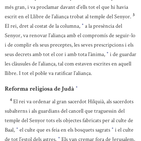
més gran, i va proclamar davant d’ells tot el que hi havia
3
escrit en el Llibre de l’aliança trobat al temple del Senyor.
El rei, dret al costat de la columna,
a la presència del
*
Senyor, va renovar l’aliança amb el compromís de seguir-lo
i de complir els seus preceptes, les seves prescripcions i els
seus decrets amb tot el cor i amb tota l’ànima,
i de guardar
*
les clàusules de l’aliança, tal com estaven escrites en aquell
llibre. I tot el poble va ratificar l’aliança.
Reforma religiosa de Judà
*
4
El rei va ordenar al gran sacerdot Hilquià, als sacerdots
subalterns i als guardians del cancell que traguessin del
temple del Senyor tots els objectes fabricats per al culte de
Baal,
el culte que es feia en els bosquets sagrats
i el culte
*
*
de tot l’estol dels astres.
Els van cremar fora de Jerusalem,
*