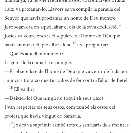
muntanya, va fer-ne treure els ossos, va cremar-los a l’altar
i així va profanar-lo. Llavors es va complir la paraula del
Senyor que havia proclamat un home de Déu mentre
Jeroboam era en aquell altar el dia de la seva dedicació.
*
Josies va veure encara el sepulcre de l’home de Déu que
17
havia anunciat el que ell ara feia,
i va preguntar:
—Què és aquell monument?
La gent de la ciutat li respongué:
—És el sepulcre de l’home de Déu que va venir de Judà per
anunciar tot això que tu acabes de fer contra l’altar de Betel.
18
Ell va dir:
—Deixeu-lo! Que ningú no toqui els seus ossos!
I van respectar els seus ossos, com també els ossos del
profeta que havia vingut de Samaria.
19
Josies va suprimir també tots els santuaris dels recintes
*