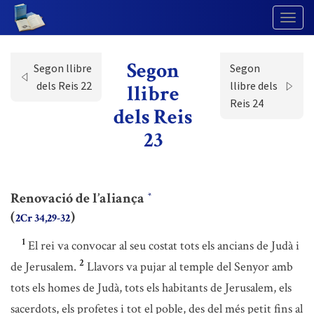
Togg
Navig
Segon
Segon llibre
Segon
dels Reis 22
llibre dels
llibre
Reis 24
dels Reis
23
Renovació de l’aliança
*
(
)
2Cr 34,29-32
1
El rei va convocar al seu costat tots els ancians de Judà i
2
de Jerusalem.
Llavors va pujar al temple del Senyor amb
tots els homes de Judà, tots els habitants de Jerusalem, els
sacerdots, els profetes i tot el poble, des del més petit fins al