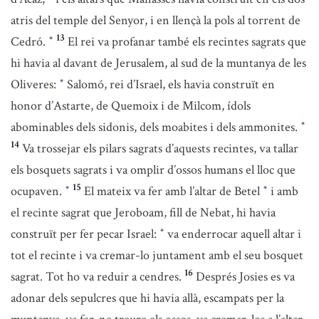
atris del temple del Senyor, i en llençà la pols al torrent de
13
Cedró.
El rei va profanar també els recintes sagrats que
*
hi havia al davant de Jerusalem, al sud de la muntanya de les
Oliveres:
Salomó, rei d’Israel, els havia construït en
*
honor d’Astarte, de Quemoix i de Milcom, ídols
abominables dels sidonis, dels moabites i dels ammonites.
*
14
Va trossejar els pilars sagrats d’aquests recintes, va tallar
els bosquets sagrats i va omplir d’ossos humans el lloc que
15
ocupaven.
El mateix va fer amb l’altar de Betel
i amb
*
*
el recinte sagrat que Jeroboam, fill de Nebat, hi havia
construït per fer pecar Israel:
va enderrocar aquell altar i
*
tot el recinte i va cremar-lo juntament amb el seu bosquet
16
sagrat. Tot ho va reduir a cendres.
Després Josies es va
adonar dels sepulcres que hi havia allà, escampats per la