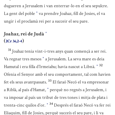
dugueren a Jerusalem i van enterrar-lo en el seu sepulcre.
La gent del poble
va prendre Joahaz, fill de Josies, el va
*
ungir i el proclamà rei per a succeir el seu pare.
Joahaz, rei de Judà
*
(
)
2Cr 36,2-4
31
Joahaz tenia vint-i-tres anys quan començà a ser rei.
Va regnar tres mesos
a Jerusalem. La seva mare es deia
*
32
Hamutal i era filla d’Irmeiahu; havia nascut a Libnà.
*
Ofenia el Senyor amb el seu comportament, tal com havien
33
fet els seus avantpassats.
El faraó Necó el va empresonar
a Riblà, al país d’Hamat,
perquè no regnés a Jerusalem, i
*
va imposar al país un tribut de tres tones i mitja de plata i
34
trenta-cinc quilos d’or.
Després el faraó Necó va fer rei
*
Eliaquim, fill de Josies, perquè succeís el seu pare, i li va