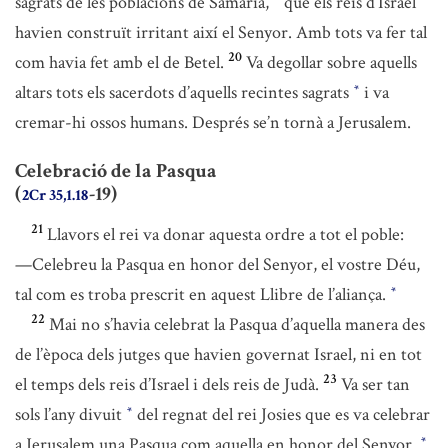
sagrats de les poblacions de Samaria,
que els reis d’Israel
havien construït irritant així el Senyor. Amb tots va fer tal
20
com havia fet amb el de Betel.
Va degollar sobre aquells
altars tots els sacerdots d’aquells recintes sagrats
i va
*
cremar-hi ossos humans. Després se’n tornà a Jerusalem.
Celebració de la Pasqua
(
-19)
2Cr 35,1.18
21
Llavors el rei va donar aquesta ordre a tot el poble:
—Celebreu la Pasqua en honor del Senyor, el vostre Déu,
tal com es troba prescrit en aquest Llibre de l’aliança.
*
22
Mai no s’havia celebrat la Pasqua d’aquella manera des
de l’època dels jutges que havien governat Israel, ni en tot
23
el temps dels reis d’Israel i dels reis de Judà.
Va ser tan
sols l’any divuit
del regnat del rei Josies que es va celebrar
*
a Jerusalem una Pasqua com aquella en honor del Senyor.
*