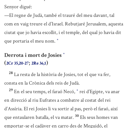
Senyor digué:
—El regne de Judà, també el trauré del meu davant, tal
com en vaig treure el d’Israel. Rebutjaré Jerusalem, aquesta
ciutat que jo havia escollit, i el temple, del qual jo havia dit
que portaria el meu nom.
*
Derrota i mort de Josies
*
(
;
)
2Cr 35,20-27
2Re 36,1
28
La resta de la història de Josies, tot el que va fer,
consta en la Crònica dels reis de Judà.
29
En el seu temps, el faraó Necó,
rei d’Egipte, va anar
*
en direcció al riu Eufrates a combatre al costat del rei
d’Assíria. El rei Josies li va sortir al pas, però el faraó, així
30
que entaularen batalla, el va matar.
Els seus homes van
emportar-se el cadàver en carro des de Meguidó, el