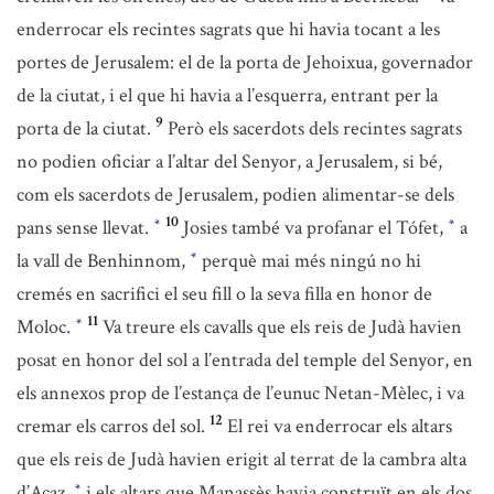
enderrocar els recintes sagrats que hi havia tocant a les
portes de Jerusalem: el de la porta de Jehoixua, governador
de la ciutat, i el que hi havia a l’esquerra, entrant per la
9
porta de la ciutat.
Però els sacerdots dels recintes sagrats
no podien oficiar a l’altar del Senyor, a Jerusalem, si bé,
com els sacerdots de Jerusalem, podien alimentar-se dels
10
pans sense llevat.
Josies també va profanar el Tófet,
a
*
*
la vall de Benhinnom,
perquè mai més ningú no hi
*
cremés en sacrifici el seu fill o la seva filla en honor de
11
Moloc.
Va treure els cavalls que els reis de Judà havien
*
posat en honor del sol a l’entrada del temple del Senyor, en
els annexos prop de l’estança de l’eunuc Netan-Mèlec, i va
12
cremar els carros del sol.
El rei va enderrocar els altars
que els reis de Judà havien erigit al terrat de la cambra alta
d’Acaz,
i els altars que Manassès havia construït en els dos
*