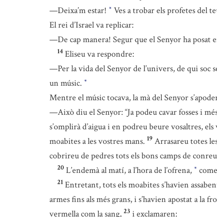
—Deixa’m estar!
Ves a trobar els profetes del t
*
El rei d’Israel va replicar:
—De cap manera! Segur que el Senyor ha posat en 
14
Eliseu va respondre:
—Per la vida del Senyor de l’univers, de qui soc ser
un músic.
*
Mentre el músic tocava, la mà del Senyor s’apoder
—Això diu el Senyor: “Ja podeu cavar fosses i més 
s’omplirà d’aigua i en podreu beure vosaltres, els 
19
moabites a les vostres mans.
Arrasareu totes les 
cobrireu de pedres tots els bons camps de conreu
20
L’endemà al matí, a l’hora de l’ofrena,
comen
*
21
Entretant, tots els moabites s’havien assabent
armes fins als més grans, i s’havien apostat a la fr
23
vermella com la sang,
i exclamaren: