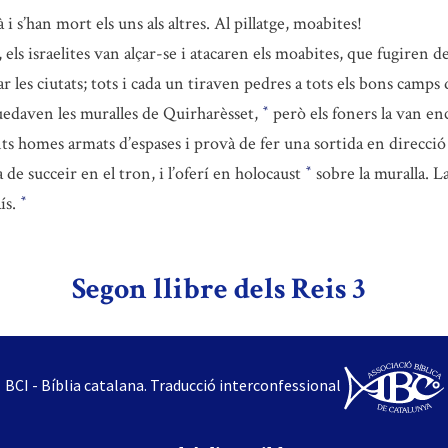
i s’han mort els uns als altres. Al pillatge, moabites!
ls israelites van alçar-se i atacaren els moabites, que fugiren del
r les ciutats; tots i cada un tiraven pedres a tots els bons camps 
quedaven les muralles de Quirharèsset,
però els foners la van ence
*
nts homes armats d’espases i provà de fer una sortida en direcció
a de succeir en el tron, i l’oferí en holocaust
sobre la muralla. La
*
ís.
*
Segon llibre dels Reis 3
BCI - Bíblia catalana. Traducció interconfessional