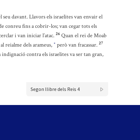
 seu davant. Llavors els israelites van envair el
de conreu fins a cobrir-los; van cegar tots els
26
rclar i van iniciar l’atac.
Quan el rei de Moab
27
 al reialme dels arameus,
però van fracassar.
*
 indignació contra els israelites va ser tan gran,
Segon llibre dels Reis 4