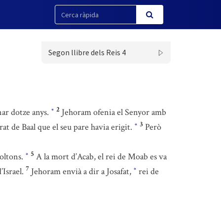
Segon llibre dels Reis 4
2
gnar dotze anys.
Jehoram ofenia el Senyor amb
*
3
at de Baal que el seu pare havia erigit.
Però
*
5
moltons.
A la mort d’Acab, el rei de Moab es va
*
7
’Israel.
Jehoram envià a dir a Josafat,
rei de
*