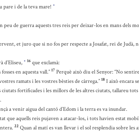
eu pare i de la teva mare!
*
peu de guerra aquests tres reis per deixar-los en mans dels mo
vent, et juro que si no fos per respecte a Josafat, rei de Judà, no
16
à d’Eliseu,
que exclamà:
*
17
fosses en aquesta vall.”
Perquè això diu el Senyor: “No sentire
18
vostres ramats i les vostres bèsties de càrrega.”
I això encara s
ciutats fortificades i les millors de les altres ciutats, tallareu tots
.
çà a venir aigua del cantó d’Edom i la terra es va inundar.
at que aquells reis pujaven a atacar-los, i tots havien estat mobi
22
ontera.
Quan al matí es van llevar i el sol resplendia sobre les 