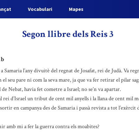
ançat
Vocabulari
Mapes
Segon llibre dels Reis 3
ab
l a Samaria l’any divuitè del regnat de Josafat, rei de Judà. Va re
 seu pare ni com la seva mare, ja que va fer retirar el pilar sagr
l de Nebat, havia fet cometre a Israel; no se’n va apartar.
l rei d’Israel un tribut de cent mil anyells i la llana de cent mil 
sortir en campanya des de Samaria i passà revista a tot l’exèrcit d
ir amb mi a fer la guerra contra els moabites?