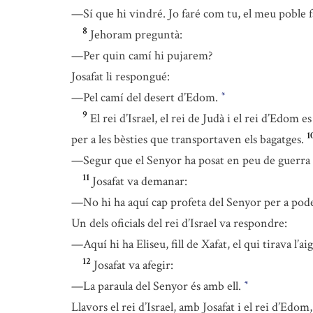
—Sí que hi vindré. Jo faré com tu, el meu poble fa
8
Jehoram preguntà:
—Per quin camí hi pujarem?
Josafat li respongué:
—Pel camí del desert d’Edom.
*
9
El rei d’Israel, el rei de Judà i el rei d’Edom 
1
per a les bèsties que transportaven els bagatges.
—Segur que el Senyor ha posat en peu de guerra a
11
Josafat va demanar:
—No hi ha aquí cap profeta del Senyor per a poder
Un dels oficials del rei d’Israel va respondre:
—Aquí hi ha Eliseu, fill de Xafat, el qui tirava l’ai
12
Josafat va afegir:
—La paraula del Senyor és amb ell.
*
Llavors el rei d’Israel, amb Josafat i el rei d’Edom