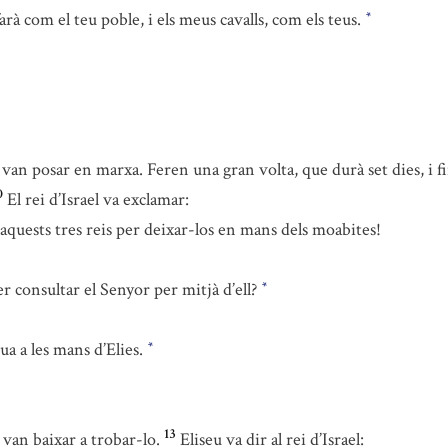
rà com el teu poble, i els meus cavalls, com els teus.
*
es van posar en marxa. Feren una gran volta, que durà set dies, i f
0
El rei d’Israel va exclamar:
quests tres reis per deixar-los en mans dels moabites!
 consultar el Senyor per mitjà d’ell?
*
gua a les mans d’Elies.
*
13
, van baixar a trobar-lo.
Eliseu va dir al rei d’Israel: