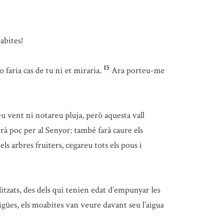
abites!
15
 faria cas de tu ni et miraria.
Ara porteu-me
u vent ni notareu pluja, però aquesta vall
erà poc per al Senyor: també farà caure els
 els arbres fruiters, cegareu tots els pous i
litzats, des dels qui tenien edat d’empunyar les
aigües, els moabites van veure davant seu l’aigua