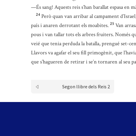
—És sang! Aquests reis s’han barallat espasa en mà 
24
Però quan van arribar al campament d’Israel, e
25
país i anaren derrotant els moabites.
Van arrasa
pous i van tallar tots els arbres fruiters. Només 
veié que tenia perduda la batalla, prengué set-ce
Llavors va agafar el seu fill primogènit, que l’havi
que s’hagueren de retirar i se’n tornaren al seu pa
Segon llibre dels Reis 2