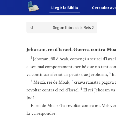
Llegir la Bíblia
Cercador av
Segon llibre dels Reis 2
Jehoram, rei d’Israel. Guerra contra Mo
1
Jehoram, fill d’Acab, començà a ser rei d’Israe
el seu mal comportament, per bé que no tant com el
va continuar aferrat als pecats que Jeroboam,
fil
*
4
Meixà, rei de Moab,
criava ramats i pagava a
*
6
revoltar contra el rei d’Israel.
El rei Jehoram va 
Judà:
—El rei de Moab s’ha revoltat contra mi. Vols ven
Li va respondre: