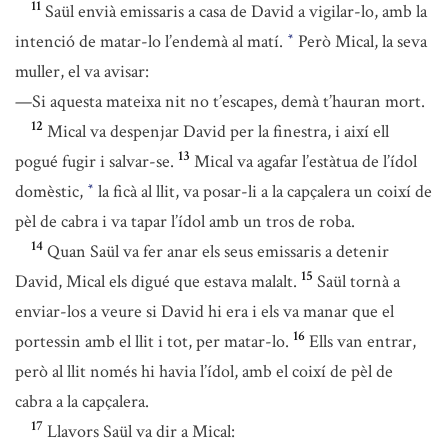
11
Saül envià emissaris a casa de David a vigilar-lo, amb la
intenció de matar-lo l’endemà al matí.
Però Mical, la seva
*
muller, el va avisar:
—Si aquesta mateixa nit no t’escapes, demà t’hauran mort.
12
Mical va despenjar David per la finestra, i així ell
13
pogué fugir i salvar-se.
Mical va agafar l’estàtua de l’ídol
domèstic,
la ficà al llit, va posar-li a la capçalera un coixí de
*
pèl de cabra i va tapar l’ídol amb un tros de roba.
14
Quan Saül va fer anar els seus emissaris a detenir
15
David, Mical els digué que estava malalt.
Saül tornà a
enviar-los a veure si David hi era i els va manar que el
16
portessin amb el llit i tot, per matar-lo.
Ells van entrar,
però al llit només hi havia l’ídol, amb el coixí de pèl de
cabra a la capçalera.
17
Llavors Saül va dir a Mical: