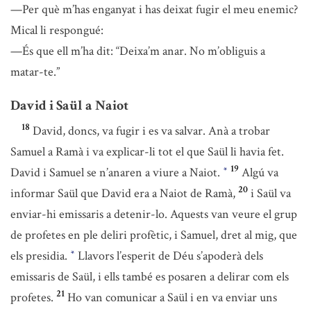
—Per què m’has enganyat i has deixat fugir el meu enemic?
Mical li respongué:
—És que ell m’ha dit: “Deixa’m anar. No m’obliguis a
matar-te.”
David i Saül a Naiot
18
David, doncs, va fugir i es va salvar. Anà a trobar
Samuel a Ramà i va explicar-li tot el que Saül li havia fet.
19
David i Samuel se n’anaren a viure a Naiot.
Algú va
*
20
informar Saül que David era a Naiot de Ramà,
i Saül va
enviar-hi emissaris a detenir-lo. Aquests van veure el grup
de profetes en ple deliri profètic, i Samuel, dret al mig, que
els presidia.
Llavors l’esperit de Déu s’apoderà dels
*
emissaris de Saül, i ells també es posaren a delirar com els
21
profetes.
Ho van comunicar a Saül i en va enviar uns