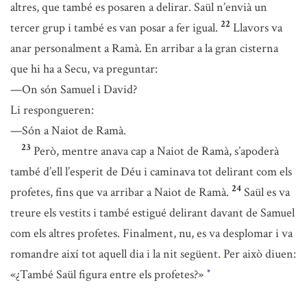
altres, que també es posaren a delirar. Saül n’envià un
22
tercer grup i també es van posar a fer igual.
Llavors va
anar personalment a Ramà. En arribar a la gran cisterna
que hi ha a Secu, va preguntar:
—On són Samuel i David?
Li respongueren:
—Són a Naiot de Ramà.
23
Però, mentre anava cap a Naiot de Ramà, s’apoderà
també d’ell l’esperit de Déu i caminava tot delirant com els
24
profetes, fins que va arribar a Naiot de Ramà.
Saül es va
treure els vestits i també estigué delirant davant de Samuel
com els altres profetes. Finalment, nu, es va desplomar i va
romandre així tot aquell dia i la nit següent. Per això diuen:
«¿També Saül figura entre els profetes?»
*