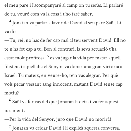
el meu pare i l’acompanyaré al camp on tu seràs. Li parlaré
de tu, veuré com va la cosa i t’ho faré saber.
4
Jonatan va parlar a favor de David al seu pare Saül. Li
va dir:
—Tu, rei, no has de fer cap mal al teu servent David. Ell no
te n’ha fet cap a tu. Ben al contrari, la seva actuació t’ha
5
estat molt profitosa:
es va jugar la vida per matar aquell
filisteu, i aquell dia el Senyor va donar una gran victòria a
Israel. Tu mateix, en veure-ho, te’n vas alegrar. Per què
vols pecar vessant sang innocent, matant David sense cap
motiu?
6
Saül va fer cas del que Jonatan li deia, i va fer aquest
jurament:
—Per la vida del Senyor, juro que David no morirà!
7
Jonatan va cridar David i li explicà aquesta conversa.