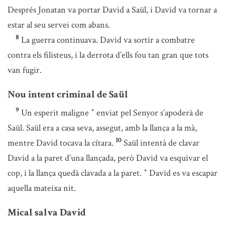
Després Jonatan va portar David a Saül, i David va tornar a
estar al seu servei com abans.
8
La guerra continuava. David va sortir a combatre
contra els filisteus, i la derrota d’ells fou tan gran que tots
van fugir.
Nou intent criminal de Saül
9
Un esperit maligne
enviat pel Senyor s’apoderà de
*
Saül. Saül era a casa seva, assegut, amb la llança a la mà,
10
mentre David tocava la cítara.
Saül intentà de clavar
David a la paret d’una llançada, però David va esquivar el
cop, i la llança quedà clavada a la paret.
David es va escapar
*
aquella mateixa nit.
Mical salva David