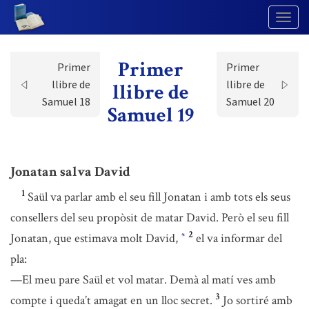
Togg
Navig
Primer
Primer
Primer
llibre de
llibre de
llibre de
Samuel 18
Samuel 20
Samuel 19
Jonatan salva David
1
Saül va parlar amb el seu fill Jonatan i amb tots els seus
consellers del seu propòsit de matar David. Però el seu fill
2
Jonatan, que estimava molt David,
el va informar del
*
pla:
—El meu pare Saül et vol matar. Demà al matí ves amb
3
compte i queda’t amagat en un lloc secret.
Jo sortiré amb