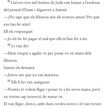
11
Llavors tres mil homes de Judà van baixar a l’escletxa
del penyal d’Etam i digueren a Samsó:
—¿No saps que els filisteus són els nostres amos? Per què
ens has fet això?
Ell els respongué:
—Jo els he fet pagar el mal que ells m’han fet a mi.
12
Li van dir:
—Hem vingut a agafar-te per posar-te en mans dels
filisteus.
Samsó els demanà:
—Jureu-me que no em matareu.
13
Ells li ho van assegurar:
—Només et volem lligar i posar-te a les seves mans, però
no tenim cap intenció de matar-te.
El van lligar, doncs, amb dues cordes noves i el van treure