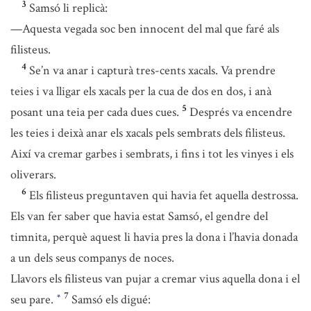
3
Samsó li replicà:
—Aquesta vegada soc ben innocent del mal que faré als
filisteus.
4
Se’n va anar i capturà tres-cents xacals. Va prendre
teies i va lligar els xacals per la cua de dos en dos, i anà
5
posant una teia per cada dues cues.
Després va encendre
les teies i deixà anar els xacals pels sembrats dels filisteus.
Així va cremar garbes i sembrats, i fins i tot les vinyes i els
oliverars.
6
Els filisteus preguntaven qui havia fet aquella destrossa.
Els van fer saber que havia estat Samsó, el gendre del
timnita, perquè aquest li havia pres la dona i l’havia donada
a un dels seus companys de noces.
Llavors els filisteus van pujar a cremar vius aquella dona i el
7
seu pare.
Samsó els digué:
*