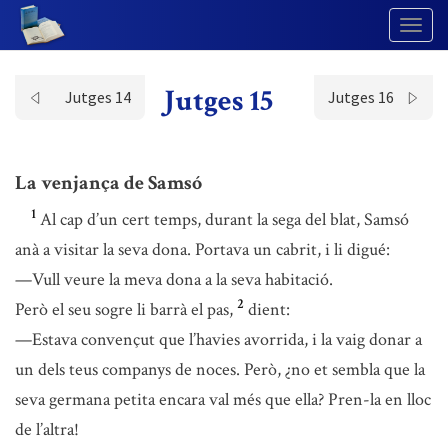
Togg
Navig
Jutges 15
Jutges 14
Jutges 16
La venjança de Samsó
1
Al cap d’un cert temps, durant la sega del blat, Samsó
anà a visitar la seva dona. Portava un cabrit, i li digué:
—Vull veure la meva dona a la seva habitació.
2
Però el seu sogre li barrà el pas,
dient:
—Estava convençut que l’havies avorrida, i la vaig donar a
un dels teus companys de noces. Però, ¿no et sembla que la
seva germana petita encara val més que ella? Pren-la en lloc
de l’altra!