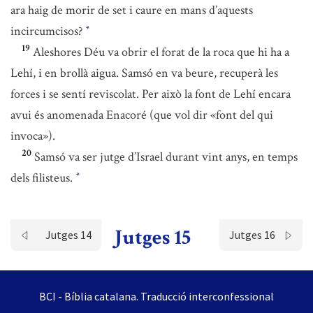
ara haig de morir de set i caure en mans d’aquests
incircumcisos?
*
19
Aleshores Déu va obrir el forat de la roca que hi ha a
Lehí, i en brollà aigua. Samsó en va beure, recuperà les
forces i se sentí reviscolat. Per això la font de Lehí encara
avui és anomenada Enacoré (que vol dir «font del qui
invoca»).
20
Samsó va ser jutge d’Israel durant vint anys, en temps
dels filisteus.
*
Jutges 15
Jutges 14
Jutges 16
BCI - Bíblia catalana. Traducció interconfessional