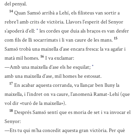
del penyal.
14
Quan Samsó arribà a Lehí, els filisteus van sortir a
rebre’l amb crits de victòria. Llavors l’esperit del Senyor
s’apoderà d’ell:
les cordes que duia als braços es van desfer
*
15
com fils de lli socarrimats i li van caure de les mans.
Samsó trobà una maixella d’ase encara fresca: la va agafar i
16
matà mil homes.
I va exclamar:
—Amb una maixella d’ase els he esquilat;
*
amb una maixella d’ase, mil homes he estossat.
17
En acabar aquesta corranda, va llançar ben lluny la
maixella, i l’indret on va caure, l’anomenà Ramat-Lehí (que
vol dir «turó de la maixella»).
18
Després Samsó sentí que es moria de set i va invocar el
Senyor:
—Ets tu qui m’ha concedit aquesta gran victòria. Per què