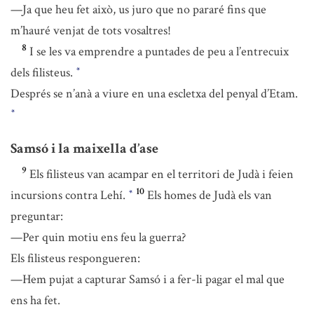
—Ja que heu fet això, us juro que no pararé fins que
m’hauré venjat de tots vosaltres!
8
I se les va emprendre a puntades de peu a l’entrecuix
dels filisteus.
*
Després se n’anà a viure en una escletxa del penyal d’Etam.
*
Samsó i la maixella d’ase
9
Els filisteus van acampar en el territori de Judà i feien
10
incursions contra Lehí.
Els homes de Judà els van
*
preguntar:
—Per quin motiu ens feu la guerra?
Els filisteus respongueren:
—Hem pujat a capturar Samsó i a fer-li pagar el mal que
ens ha fet.