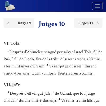
Togg
Navig
Jutges 10
Jutges 9
Jutges 11
VI. Tolà
1
Després d’Abimèlec, vingué per salvar Israel Tolà, fill de
Puà,
fill de Dodó. Era de la tribu d’Issacar i vivia a Xamir,
*
2
a les muntanyes d’Efraïm.
Va ser jutge d’Israel
durant
*
vint-i-tres anys. Quan va morir, l’enterraren a Xamir.
VII. Jaïr
3
Després d’ell vingué Jaïr,
de Galaad, que fou jutge
*
4
d’Israel
durant vint-i-dos anys.
Va tenir trenta fills que
*