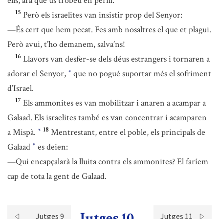
ells, ara que us trobeu en perill.
15
Però els israelites van insistir prop del Senyor:
—És cert que hem pecat. Fes amb nosaltres el que et plagui.
Però avui, t’ho demanem, salva’ns!
16
Llavors van desfer-se dels déus estrangers i tornaren a
adorar el Senyor,
que no pogué suportar més el sofriment
*
d’Israel.
17
Els ammonites es van mobilitzar i anaren a acampar a
Galaad. Els israelites també es van concentrar i acamparen
18
a Mispà.
Mentrestant, entre el poble, els principals de
*
Galaad
es deien:
*
—Qui encapçalarà la lluita contra els ammonites? El faríem
cap de tota la gent de Galaad.
Jutges 10
Jutges 9
Jutges 11