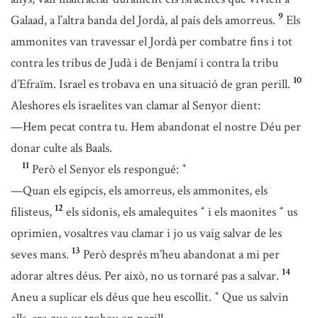
9
Galaad, a l’altra banda del Jordà, al país dels amorreus.
Els
ammonites van travessar el Jordà per combatre fins i tot
contra les tribus de Judà i de Benjamí i contra la tribu
10
d’Efraïm. Israel es trobava en una situació de gran perill.
Aleshores els israelites van clamar al Senyor dient:
—Hem pecat contra tu. Hem abandonat el nostre Déu per
donar culte als Baals.
11
Però el Senyor els respongué:
*
—Quan els egipcis, els amorreus, els ammonites, els
12
filisteus,
els sidonis, els amalequites
i els maonites
us
*
*
oprimien, vosaltres vau clamar i jo us vaig salvar de les
13
seves mans.
Però després m’heu abandonat a mi per
14
adorar altres déus. Per això, no us tornaré pas a salvar.
Aneu a suplicar els déus que heu escollit.
Que us salvin
*