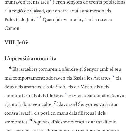
muntaven trenta ases
i eren senyors de trenta poblacions,
*
a la regió de Galaad, que encara avui s’anomenen els
5
Poblets de Jaïr.
Quan Jaïr va morir, l’enterraren a
*
Camon.
VIII. Jeftè
L’opressió ammonita
6
Els israelites tornaren a ofendre el Senyor amb el seu
mal comportament: adoraven els Baals i les Astartes,
els
*
déus dels arameus, els de Sidó, els de Moab, els dels
ammonites i els dels filisteus.
Havien abandonat el Senyor
*
7
i ja no li donaven culte.
Llavors el Senyor es va irritar
contra Israel i els posà en mans dels filisteus i dels
8
ammonites.
Aquests, d’aleshores ençà i durant divuit
anys, van maltractar durament els israelites que vivien a