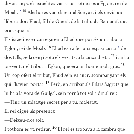
divuit anys, els israelites van estar sotmesos a Eglon, rei de
15
Moab.
Aleshores van clamar al Senyor, i els envià un
*
llibertador: Ehud, fill de Guerà, de la tribu de Benjamí, que
era esquerrà.
Els israelites encarregaren a Ehud que portés un tribut a
16
Eglon, rei de Moab.
Ehud es va fer una espasa curta
de
*
17
dos talls, se la cenyí sota els vestits, a la cuixa dreta,
i anà a
18
presentar el tribut a Eglon, que era un home molt gras.
Un cop ofert el tribut, Ehud se’n va anar, acompanyant els
19
qui l’havien portat.
Però, en arribar als Pilars Sagrats que
hi ha a la vora de Guilgal, se’n tornà tot sol a dir al rei:
—Tinc un missatge secret per a tu, majestat.
El rei digué als presents:
—Deixeu-nos sols.
20
I tothom es va retirar.
El rei es trobava a la cambra que