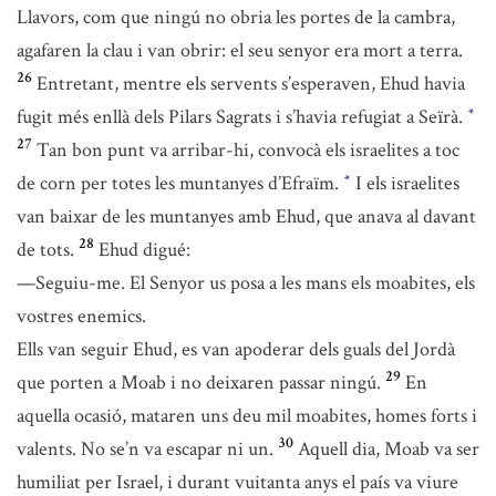
Llavors, com que ningú no obria les portes de la cambra,
agafaren la clau i van obrir: el seu senyor era mort a terra.
26
Entretant, mentre els servents s’esperaven, Ehud havia
fugit més enllà dels Pilars Sagrats i s’havia refugiat a Seïrà.
*
27
Tan bon punt va arribar-hi, convocà els israelites a toc
de corn per totes les muntanyes d’Efraïm.
I els israelites
*
van baixar de les muntanyes amb Ehud, que anava al davant
28
de tots.
Ehud digué:
—Seguiu-me. El Senyor us posa a les mans els moabites, els
vostres enemics.
Ells van seguir Ehud, es van apoderar dels guals del Jordà
29
que porten a Moab i no deixaren passar ningú.
En
aquella ocasió, mataren uns deu mil moabites, homes forts i
30
valents. No se’n va escapar ni un.
Aquell dia, Moab va ser
humiliat per Israel, i durant vuitanta anys el país va viure