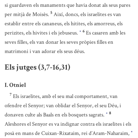
si guardaven els manaments que havia donat als seus pares
5
per mitjà de Moisès.
Així, doncs, els israelites es van
establir entre els cananeus, els hitites, els amorreus, els
6
perizites, els hivites i els jebuseus.
Es casaren amb les
*
seves filles, els van donar les seves pròpies filles en
matrimoni i van adorar els seus déus.
Els jutges (3,7-16,31)
I. Otniel
7
Els israelites, amb el seu mal comportament, van
ofendre el Senyor; van oblidar el Senyor, el seu Déu, i
8
donaven culte als Baals en els bosquets sagrats.
*
Aleshores el Senyor es va indignar contra els israelites i els
posà en mans de Cuixan-Rixataim, rei d’Aram-Naharaim,
*