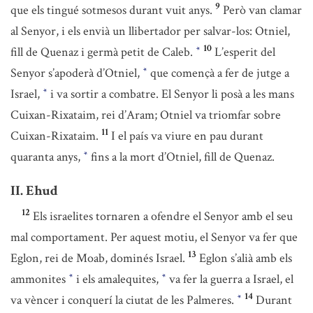
9
que els tingué sotmesos durant vuit anys.
Però van clamar
al Senyor, i els envià un llibertador per salvar-los: Otniel,
10
fill de Quenaz i germà petit de Caleb.
L’esperit del
*
Senyor s’apoderà d’Otniel,
que començà a fer de jutge a
*
Israel,
i va sortir a combatre. El Senyor li posà a les mans
*
Cuixan-Rixataim, rei d’Aram; Otniel va triomfar sobre
11
Cuixan-Rixataim.
I el país va viure en pau durant
quaranta anys,
fins a la mort d’Otniel, fill de Quenaz.
*
II. Ehud
12
Els israelites tornaren a ofendre el Senyor amb el seu
mal comportament. Per aquest motiu, el Senyor va fer que
13
Eglon, rei de Moab, dominés Israel.
Eglon s’alià amb els
ammonites
i els amalequites,
va fer la guerra a Israel, el
*
*
14
va vèncer i conquerí la ciutat de les Palmeres.
Durant
*