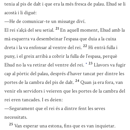
tenia al pis de dalt i que era la més fresca de palau. Ehud se li
acostà i li digué:
—He de comunicar-te un missatge diví.
21
El rei s’alçà del seu setial.
En aquell moment, Ehud amb la
mà esquerra va desembeinar l’espasa que duia a la cuixa
22
dreta i la va enfonsar al ventre del rei.
Hi entrà fulla i
puny, i el greix arribà a cobrir la fulla de l’espasa, perquè
23
Ehud no la va retirar del ventre del rei.
Llavors va fugir
*
cap al pòrtic del palau, després d’haver tancat per dintre les
24
portes de la cambra del pis de dalt.
Quan ja era fora, van
venir els servidors i veieren que les portes de la cambra del
rei eren tancades. I es deien:
—Segurament que el rei és a dintre fent les seves
necessitats.
25
Van esperar una estona, fins que es van inquietar.