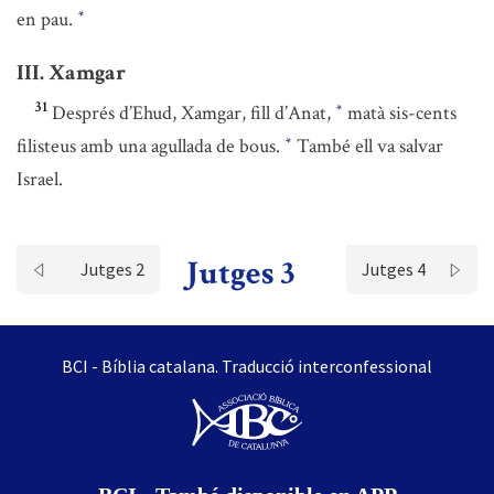
en pau.
*
III. Xamgar
31
Després d’Ehud, Xamgar, fill d’Anat,
matà sis-cents
*
filisteus amb una agullada de bous.
També ell va salvar
*
Israel.
Jutges 3
Jutges 2
Jutges 4
BCI - Bíblia catalana. Traducció interconfessional