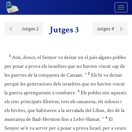
Togg
Navig
Jutges 3
Jutges 2
Jutges 4
1
Així, doncs, el Senyor va deixar en el país alguns pobles
per posar a prova els israelites que no havien viscut cap de
2
les guerres de la conquesta de Canaan.
Els hi va deixar
*
perquè les generacions dels israelites que no havien viscut
3
la guerra aprenguessin a combatre.
Els pobles són aquests:
els cinc principats filisteus, tots els cananeus, els sidonis i
els hivites, que habitaven a la serralada del Líban, des de la
4
muntanya de Baal-Hermon fins a Lebó-Hamat.
El
*
Senyor se’n va servir per a posar a prova Israel, per a veure