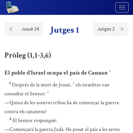
Togg
Navig
Jutges 1
Josuè 24
Jutges 2
Pròleg (1,1-3,6)
El poble d’Israel ocupa el país de Canaan
*
1
Després de la mort de Josuè,
els israelites van
*
consultar el Senyor:
*
—Quina de les nostres tribus ha de començar la guerra
contra els cananeus?
2
El Senyor respongué:
—Començarà la guerra Judà. He posat el país a les seves