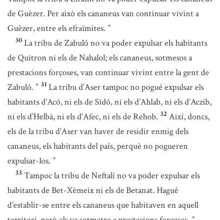
de Guèzer. Per això els cananeus van continuar vivint a
Guèzer, entre els efraïmites.
*
30
La tribu de Zabuló no va poder expulsar els habitants
de Quitron ni els de Nahalol; els cananeus, sotmesos a
prestacions forçoses, van continuar vivint entre la gent de
31
Zabuló.
La tribu d’Aser tampoc no pogué expulsar els
*
habitants d’Acó, ni els de Sidó, ni els d’Ahlab, ni els d’Aczib,
32
ni els d’Helbà, ni els d’Afec, ni els de Rehob.
Així, doncs,
els de la tribu d’Aser van haver de residir enmig dels
cananeus, els habitants del país, perquè no pogueren
expulsar-los.
*
33
Tampoc la tribu de Neftalí no va poder expulsar els
habitants de Bet-Xèmeix ni els de Betanat. Hagué
d’establir-se entre els cananeus que habitaven en aquell
territori, però els va sotmetre a prestacions forçoses.
*