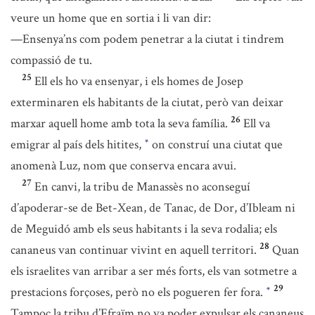
veure un home que en sortia i li van dir:
—Ensenya’ns com podem penetrar a la ciutat i tindrem
compassió de tu.
25
Ell els ho va ensenyar, i els homes de Josep
exterminaren els habitants de la ciutat, però van deixar
26
marxar aquell home amb tota la seva família.
Ell va
emigrar al país dels hitites,
on construí una ciutat que
*
anomenà Luz, nom que conserva encara avui.
27
En canvi, la tribu de Manassès no aconseguí
d’apoderar-se de Bet-Xean, de Tanac, de Dor, d’Ibleam ni
de Meguidó amb els seus habitants i la seva rodalia; els
28
cananeus van continuar vivint en aquell territori.
Quan
els israelites van arribar a ser més forts, els van sotmetre a
29
prestacions forçoses, però no els pogueren fer fora.
*
Tampoc la tribu d’Efraïm no va poder expulsar els cananeus