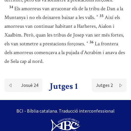
34
Els amorreus van arraconar els de la tribu de Dan a la
35
Muntanya i no els deixaren baixar a les valls.
Així els
*
amorreus van continuar habitant a Harheres, Aialon i
Xaalbim. Però, quan les tribus de Josep van ser més fortes,
36
els van sotmetre a prestacions forçoses.
La frontera
*
dels amorreus començava a la pujada d’Acrabim i anava des
de Sela cap al nord.
Jutges 1
Josuè 24
Jutges 2
BCI - Bíblia catalana. Traducció interconfessional