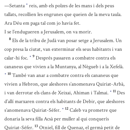
—Setanta
reis, amb els polzes de les mans i dels peus
*
tallats, recollien les engrunes que queien de la meva taula.
Ara Déu em paga tal com jo havia fet.
I se l’endugueren a Jerusalem, on va morir.
8
Els de la tribu de Judà van posar setge a Jerusalem. Un
cop presa la ciutat, van exterminar els seus habitants i van
9
calar-hi foc.
Després passaren a combatre contra els
*
cananeus que vivien a la Muntanya, al Nègueb i a la Xefelà.
10
També van anar a combatre contra els cananeus que
*
vivien a Hebron, que aleshores s’anomenava Quiriat-Arbà,
11
i van derrotar els clans de Xeixai, Ahiman i Talmai.
Des
*
d’allí marxaren contra els habitants de Debir, que aleshores
12
s’anomenava Quiriat-Séfer.
Caleb va prometre que
*
donaria la seva filla Acsà per muller al qui conquerís
13
Quiriat-Séfer.
Otniel, fill de Quenaz, el germà petit de