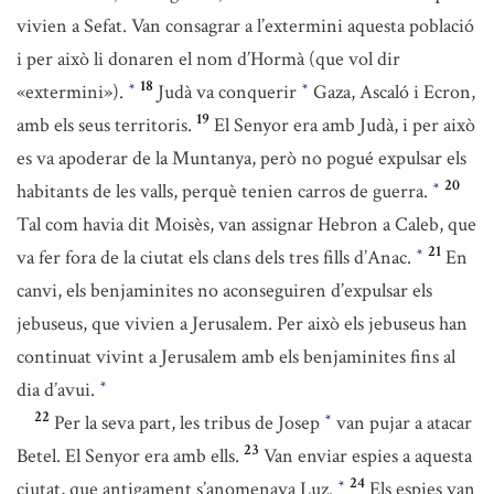
vivien a Sefat. Van consagrar a l’extermini aquesta població
i per això li donaren el nom d’Hormà (que vol dir
18
«extermini»).
Judà va conquerir
Gaza, Ascaló i Ecron,
*
*
19
amb els seus territoris.
El Senyor era amb Judà, i per això
es va apoderar de la Muntanya, però no pogué expulsar els
20
habitants de les valls, perquè tenien carros de guerra.
*
Tal com havia dit Moisès, van assignar Hebron a Caleb, que
21
va fer fora de la ciutat els clans dels tres fills d’Anac.
En
*
canvi, els benjaminites no aconseguiren d’expulsar els
jebuseus, que vivien a Jerusalem. Per això els jebuseus han
continuat vivint a Jerusalem amb els benjaminites fins al
dia d’avui.
*
22
Per la seva part, les tribus de Josep
van pujar a atacar
*
23
Betel. El Senyor era amb ells.
Van enviar espies a aquesta
24
ciutat, que antigament s’anomenava Luz.
Els espies van
*