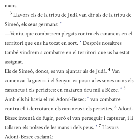
mans.
3
Llavors els de la tribu de Judà van dir als de la tribu de
Simeó, els seus germans:
*
—Veniu, que combatrem plegats contra els cananeus en el
territori que ens ha tocat en sort.
Després nosaltres
*
també vindrem a combatre en el territori que us ha estat
assignat.
4
Els de Simeó, doncs, es van ajuntar als de Judà.
Van
començar la guerra i el Senyor va posar a les seves mans els
5
cananeus i els perizites: en mataren deu mil a Bèzec.
*
Amb ells hi havia el rei Adoní-Bèzec;
van combatre
*
6
contra ell i derrotaren els cananeus i els perizites.
Adoní-
Bèzec intentà de fugir, però el van perseguir i capturar, i li
7
tallaren els polzes de les mans i dels peus.
Llavors
*
Adoní-Bèzec exclamà: