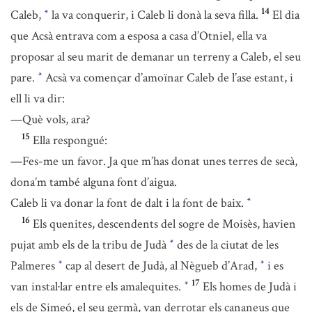
14
Caleb,
la va conquerir, i Caleb li donà la seva filla.
El dia
*
que Acsà entrava com a esposa a casa d’Otniel, ella va
proposar al seu marit de demanar un terreny a Caleb, el seu
pare.
Acsà va començar d’amoïnar Caleb de l’ase estant, i
*
ell li va dir:
—Què vols, ara?
15
Ella respongué:
—Fes-me un favor. Ja que m’has donat unes terres de secà,
dona’m també alguna font d’aigua.
Caleb li va donar la font de dalt i la font de baix.
*
16
Els quenites, descendents del sogre de Moisès, havien
pujat amb els de la tribu de Judà
des de la ciutat de les
*
Palmeres
cap al desert de Judà, al Nègueb d’Arad,
i es
*
*
17
van instal·lar entre els amalequites.
Els homes de Judà i
*
els de Simeó, el seu germà, van derrotar els cananeus que