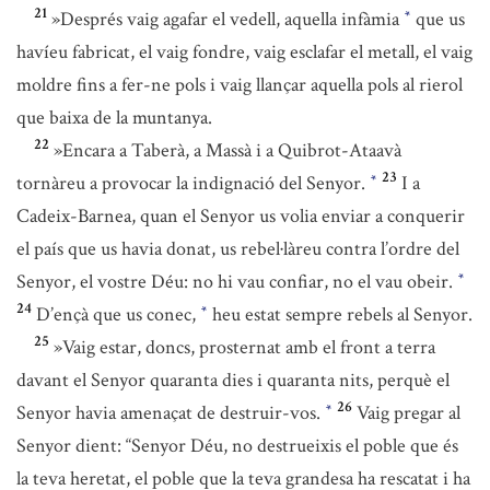
21
»Després vaig agafar el vedell, aquella infàmia
que us
*
havíeu fabricat, el vaig fondre, vaig esclafar el metall, el vaig
moldre fins a fer-ne pols i vaig llançar aquella pols al rierol
que baixa de la muntanya.
22
»Encara a Taberà, a Massà i a Quibrot-Ataavà
23
tornàreu a provocar la indignació del Senyor.
I a
*
Cadeix-Barnea, quan el Senyor us volia enviar a conquerir
el país que us havia donat, us rebel·làreu contra l’ordre del
Senyor, el vostre Déu: no hi vau confiar, no el vau obeir.
*
24
D’ençà que us conec,
heu estat sempre rebels al Senyor.
*
25
»Vaig estar, doncs, prosternat amb el front a terra
davant el Senyor quaranta dies i quaranta nits, perquè el
26
Senyor havia amenaçat de destruir-vos.
Vaig pregar al
*
Senyor dient: “Senyor Déu, no destrueixis el poble que és
la teva heretat, el poble que la teva grandesa ha rescatat i ha