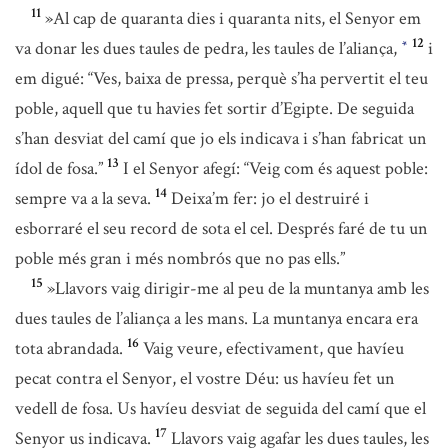
11
»Al cap de quaranta dies i quaranta nits, el Senyor em
12
va donar les dues taules de pedra, les taules de l’aliança,
i
*
em digué: “Ves, baixa de pressa, perquè s’ha pervertit el teu
poble, aquell que tu havies fet sortir d’Egipte. De seguida
s’han desviat del camí que jo els indicava i s’han fabricat un
13
ídol de fosa.”
I el Senyor afegí: “Veig com és aquest poble:
14
sempre va a la seva.
Deixa’m fer: jo el destruiré i
esborraré el seu record de sota el cel. Després faré de tu un
poble més gran i més nombrós que no pas ells.”
15
»Llavors vaig dirigir-me al peu de la muntanya amb les
dues taules de l’aliança a les mans. La muntanya encara era
16
tota abrandada.
Vaig veure, efectivament, que havíeu
pecat contra el Senyor, el vostre Déu: us havíeu fet un
vedell de fosa. Us havíeu desviat de seguida del camí que el
17
Senyor us indicava.
Llavors vaig agafar les dues taules, les