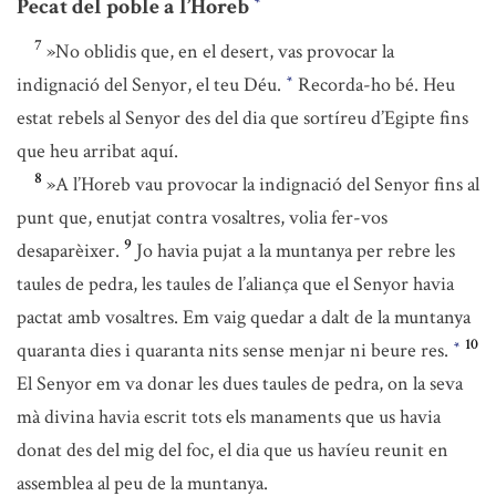
Pecat del poble a l’Horeb
*
7
»No oblidis que, en el desert, vas provocar la
indignació del Senyor, el teu Déu.
Recorda-ho bé. Heu
*
estat rebels al Senyor des del dia que sortíreu d’Egipte fins
que heu arribat aquí.
8
»A l’Horeb vau provocar la indignació del Senyor fins al
punt que, enutjat contra vosaltres, volia fer-vos
9
desaparèixer.
Jo havia pujat a la muntanya per rebre les
taules de pedra, les taules de l’aliança que el Senyor havia
pactat amb vosaltres. Em vaig quedar a dalt de la muntanya
10
quaranta dies i quaranta nits sense menjar ni beure res.
*
El Senyor em va donar les dues taules de pedra, on la seva
mà divina havia escrit tots els manaments que us havia
donat des del mig del foc, el dia que us havíeu reunit en
assemblea al peu de la muntanya.