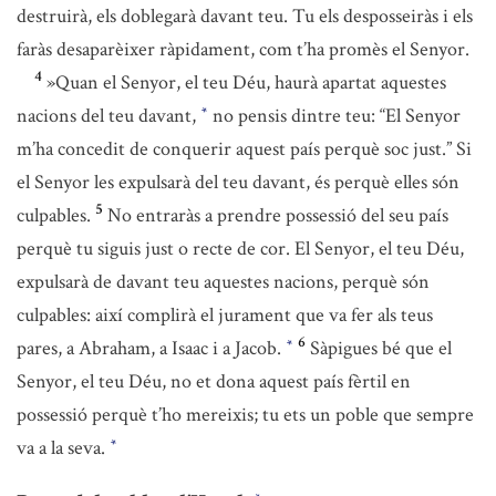
destruirà, els doblegarà davant teu. Tu els desposseiràs i els
faràs desaparèixer ràpidament, com t’ha promès el Senyor.
4
»Quan el Senyor, el teu Déu, haurà apartat aquestes
nacions del teu davant,
no pensis dintre teu: “El Senyor
*
m’ha concedit de conquerir aquest país perquè soc just.” Si
el Senyor les expulsarà del teu davant, és perquè elles són
5
culpables.
No entraràs a prendre possessió del seu país
perquè tu siguis just o recte de cor. El Senyor, el teu Déu,
expulsarà de davant teu aquestes nacions, perquè són
culpables: així complirà el jurament que va fer als teus
6
pares, a Abraham, a Isaac i a Jacob.
Sàpigues bé que el
*
Senyor, el teu Déu, no et dona aquest país fèrtil en
possessió perquè t’ho mereixis; tu ets un poble que sempre
va a la seva.
*