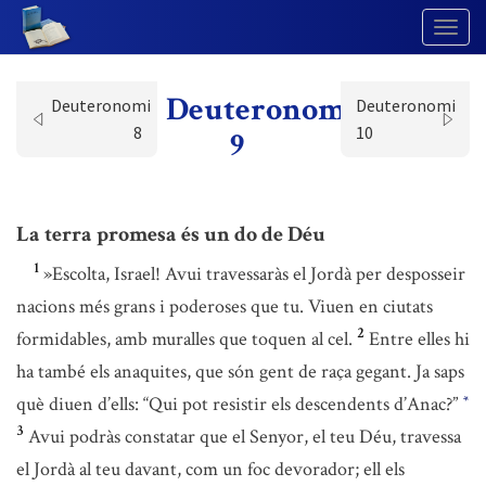
Togg
Navig
Deuteronomi
Deuteronomi
Deuteronomi
8
10
9
La terra promesa és un do de Déu
1
»Escolta, Israel! Avui travessaràs el Jordà per desposseir
nacions més grans i poderoses que tu. Viuen en ciutats
2
formidables, amb muralles que toquen al cel.
Entre elles hi
ha també els anaquites, que són gent de raça gegant. Ja saps
què diuen d’ells: “Qui pot resistir els descendents d’Anac?”
*
3
Avui podràs constatar que el Senyor, el teu Déu, travessa
el Jordà al teu davant, com un foc devorador; ell els