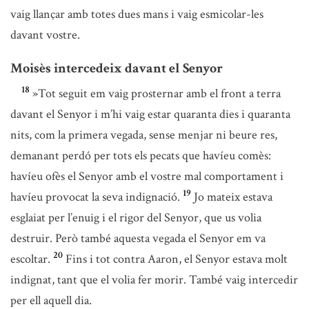
vaig llançar amb totes dues mans i vaig esmicolar-les
davant vostre.
Moisès intercedeix davant el Senyor
18
»Tot seguit em vaig prosternar amb el front a terra
davant el Senyor i m’hi vaig estar quaranta dies i quaranta
nits, com la primera vegada, sense menjar ni beure res,
demanant perdó per tots els pecats que havíeu comès:
havíeu ofès el Senyor amb el vostre mal comportament i
19
havíeu provocat la seva indignació.
Jo mateix estava
esglaiat per l’enuig i el rigor del Senyor, que us volia
destruir. Però també aquesta vegada el Senyor em va
20
escoltar.
Fins i tot contra Aaron, el Senyor estava molt
indignat, tant que el volia fer morir. També vaig intercedir
per ell aquell dia.