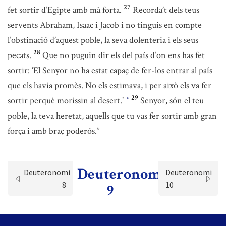
27
fet sortir d’Egipte amb mà forta.
Recorda’t dels teus
servents Abraham, Isaac i Jacob i no tinguis en compte
l’obstinació d’aquest poble, la seva dolenteria i els seus
28
pecats.
Que no puguin dir els del país d’on ens has fet
sortir: ‘El Senyor no ha estat capaç de fer-los entrar al país
que els havia promès. No els estimava, i per això els va fer
29
sortir perquè morissin al desert.’
Senyor, són el teu
*
poble, la teva heretat, aquells que tu vas fer sortir amb gran
força i amb braç poderós.”
Deuteronomi
Deuteronomi
Deuteronomi
8
10
9