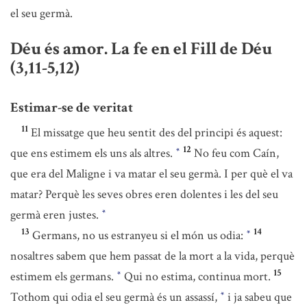
el seu germà.
Déu és amor. La fe en el Fill de Déu
(3,11-5,12)
Estimar-se de veritat
11
El missatge que heu sentit des del principi és aquest:
12
que ens estimem els uns als altres.
No feu com Caín,
*
que era del Maligne i va matar el seu germà. I per què el va
matar? Perquè les seves obres eren dolentes i les del seu
germà eren justes.
*
13
14
Germans, no us estranyeu si el món us odia:
*
nosaltres sabem que hem passat de la mort a la vida, perquè
15
estimem els germans.
Qui no estima, continua mort.
*
Tothom qui odia el seu germà és un assassí,
i ja sabeu que
*