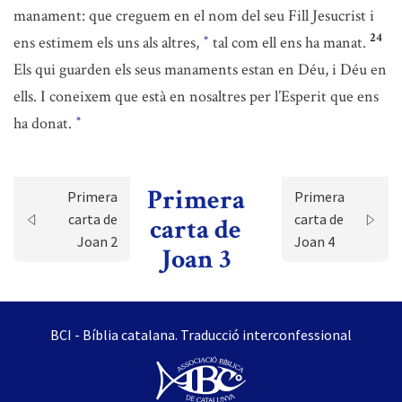
manament: que creguem en el nom del seu Fill Jesucrist i
24
ens estimem els uns als altres,
tal com ell ens ha manat.
*
Els qui guarden els seus manaments estan en Déu, i Déu en
ells. I coneixem que està en nosaltres per l’Esperit que ens
ha donat.
*
Primera
Primera
Primera
carta de
carta de
carta de
Joan 2
Joan 4
Joan 3
BCI - Bíblia catalana. Traducció interconfessional