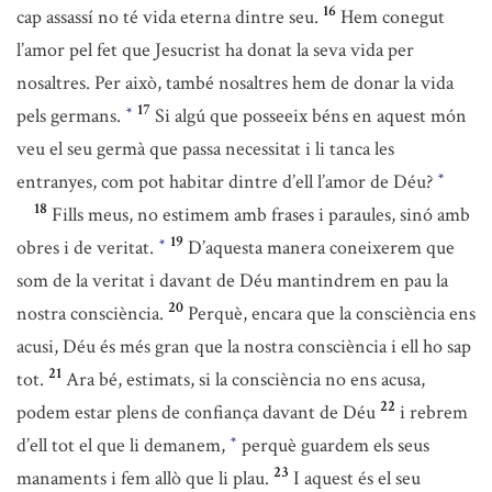
16
cap assassí no té vida eterna dintre seu.
Hem conegut
l’amor pel fet que Jesucrist ha donat la seva vida per
nosaltres. Per això, també nosaltres hem de donar la vida
17
pels germans.
Si algú que posseeix béns en aquest món
*
veu el seu germà que passa necessitat i li tanca les
entranyes, com pot habitar dintre d’ell l’amor de Déu?
*
18
Fills meus, no estimem amb frases i paraules, sinó amb
19
obres i de veritat.
D’aquesta manera coneixerem que
*
som de la veritat i davant de Déu mantindrem en pau la
20
nostra consciència.
Perquè, encara que la consciència ens
acusi, Déu és més gran que la nostra consciència i ell ho sap
21
tot.
Ara bé, estimats, si la consciència no ens acusa,
22
podem estar plens de confiança davant de Déu
i rebrem
d’ell tot el que li demanem,
perquè guardem els seus
*
23
manaments i fem allò que li plau.
I aquest és el seu