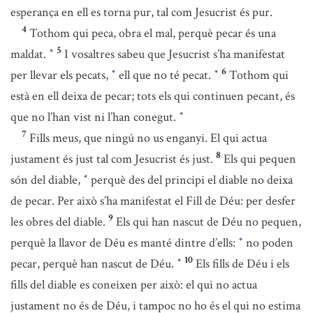
esperança en ell es torna pur, tal com Jesucrist és pur.
4
Tothom qui peca, obra el mal, perquè pecar és una
5
maldat.
I vosaltres sabeu que Jesucrist s’ha manifestat
*
6
per llevar els pecats,
ell que no té pecat.
Tothom qui
*
*
està en ell deixa de pecar; tots els qui continuen pecant, és
que no l’han vist ni l’han conegut.
*
7
Fills meus, que ningú no us enganyi. El qui actua
8
justament és just tal com Jesucrist és just.
Els qui pequen
són del diable,
perquè des del principi el diable no deixa
*
de pecar. Per això s’ha manifestat el Fill de Déu: per desfer
9
les obres del diable.
Els qui han nascut de Déu no pequen,
perquè la llavor de Déu es manté dintre d’ells:
no poden
*
10
pecar, perquè han nascut de Déu.
Els fills de Déu i els
*
fills del diable es coneixen per això: el qui no actua
justament no és de Déu, i tampoc no ho és el qui no estima