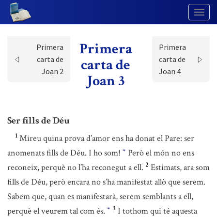
Togg
Navig
Primera
Primera
Primera
carta de
carta de
carta de
Joan 2
Joan 4
Joan 3
Ser fills de Déu
1
Mireu quina prova d’amor ens ha donat el Pare: ser
anomenats fills de Déu. I ho som!
Però el món no ens
*
2
reconeix, perquè no l’ha reconegut a ell.
Estimats, ara som
fills de Déu, però encara no s’ha manifestat allò que serem.
Sabem que, quan es manifestarà, serem semblants a ell,
3
perquè el veurem tal com és.
I tothom qui té aquesta
*