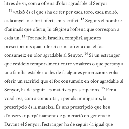
litres de vi, com a ofrena d’olor agradable al Senyor.
11
»Això és el que s’ha de fer per cada toro, cada moltó,
12
cada anyell o cabrit oferts en sacrifici.
Segons el nombre
d’animals que oferiu, hi afegireu l’ofrena que correspon a
13
cada un.
Tot nadiu israelita complirà aquestes
prescripcions quan ofereixi una ofrena que el foc
14
consumeix en olor agradable al Senyor.
Si un estranger
que resideix temporalment entre vosaltres o que pertany a
una família establerta des de fa algunes generacions volia
oferir un sacrifici que el foc consumeix en olor agradable al
15
Senyor, ha de seguir les mateixes prescripcions.
Per a
vosaltres, com a comunitat, i per als immigrants, la
prescripció és la mateixa. És una prescripció que heu
d’observar perpètuament de generació en generació.
Davant el Senyor, l’estranger ha de seguir-la igual que