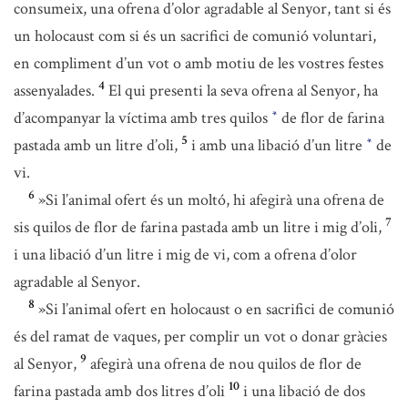
consumeix, una ofrena d’olor agradable al Senyor, tant si és
un holocaust com si és un sacrifici de comunió voluntari,
en compliment d’un vot o amb motiu de les vostres festes
4
assenyalades.
El qui presenti la seva ofrena al Senyor, ha
d’acompanyar la víctima amb tres quilos
de flor de farina
*
5
pastada amb un litre d’oli,
i amb una libació d’un litre
de
*
vi.
6
»Si l’animal ofert és un moltó, hi afegirà una ofrena de
7
sis quilos de flor de farina pastada amb un litre i mig d’oli,
i una libació d’un litre i mig de vi, com a ofrena d’olor
agradable al Senyor.
8
»Si l’animal ofert en holocaust o en sacrifici de comunió
és del ramat de vaques, per complir un vot o donar gràcies
9
al Senyor,
afegirà una ofrena de nou quilos de flor de
10
farina pastada amb dos litres d’oli
i una libació de dos