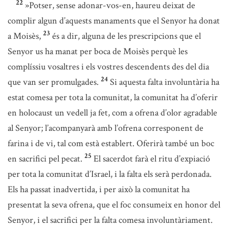
22
»Potser, sense adonar-vos-en, haureu deixat de
complir algun d’aquests manaments que el Senyor ha donat
23
a Moisès,
és a dir, alguna de les prescripcions que el
Senyor us ha manat per boca de Moisès perquè les
complíssiu vosaltres i els vostres descendents des del dia
24
que van ser promulgades.
Si aquesta falta involuntària ha
estat comesa per tota la comunitat, la comunitat ha d’oferir
en holocaust un vedell ja fet, com a ofrena d’olor agradable
al Senyor; l’acompanyarà amb l’ofrena corresponent de
farina i de vi, tal com està establert. Oferirà també un boc
25
en sacrifici pel pecat.
El sacerdot farà el ritu d’expiació
per tota la comunitat d’Israel, i la falta els serà perdonada.
Els ha passat inadvertida, i per això la comunitat ha
presentat la seva ofrena, que el foc consumeix en honor del
Senyor, i el sacrifici per la falta comesa involuntàriament.