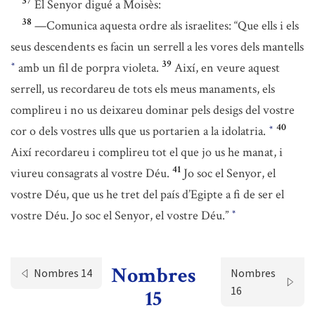
37
El Senyor digué a Moisès:
38
—Comunica aquesta ordre als israelites: “Que ells i els
seus descendents es facin un serrell a les vores dels mantells
39
amb un fil de porpra violeta.
Així, en veure aquest
*
serrell, us recordareu de tots els meus manaments, els
complireu i no us deixareu dominar pels desigs del vostre
40
cor o dels vostres ulls que us portarien a la idolatria.
*
Així recordareu i complireu tot el que jo us he manat, i
41
viureu consagrats al vostre Déu.
Jo soc el Senyor, el
vostre Déu, que us he tret del país d’Egipte a fi de ser el
vostre Déu. Jo soc el Senyor, el vostre Déu.”
*
Nombres
Nombres 14
Nombres
16
15