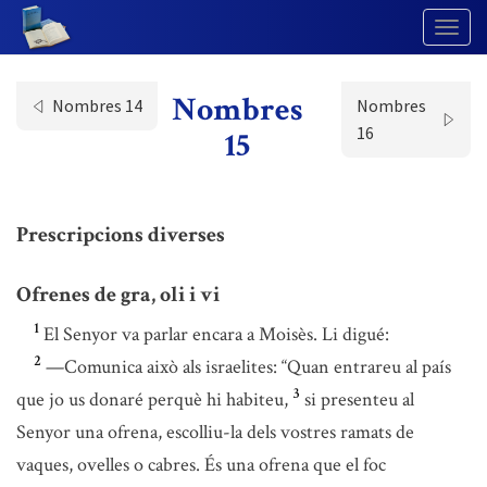
Togg
Navig
Nombres
Nombres 14
Nombres
16
15
Prescripcions diverses
Ofrenes de gra, oli i vi
1
El Senyor va parlar encara a Moisès. Li digué:
2
—Comunica això als israelites: “Quan entrareu al país
3
que jo us donaré perquè hi habiteu,
si presenteu al
Senyor una ofrena, escolliu-la dels vostres ramats de
vaques, ovelles o cabres. És una ofrena que el foc