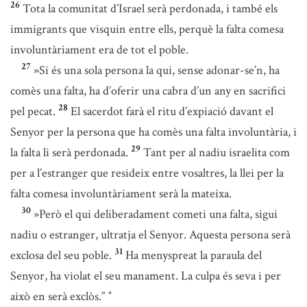
26
Tota la comunitat d’Israel serà perdonada, i també els
immigrants que visquin entre ells, perquè la falta comesa
involuntàriament era de tot el poble.
27
»Si és una sola persona la qui, sense adonar-se’n, ha
comès una falta, ha d’oferir una cabra d’un any en sacrifici
28
pel pecat.
El sacerdot farà el ritu d’expiació davant el
Senyor per la persona que ha comès una falta involuntària, i
29
la falta li serà perdonada.
Tant per al nadiu israelita com
per a l’estranger que resideix entre vosaltres, la llei per la
falta comesa involuntàriament serà la mateixa.
30
»Però el qui deliberadament cometi una falta, sigui
nadiu o estranger, ultratja el Senyor. Aquesta persona serà
31
exclosa del seu poble.
Ha menyspreat la paraula del
Senyor, ha violat el seu manament. La culpa és seva i per
això en serà exclòs.”
*