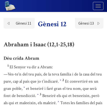
Togg
Navig
Gènesi 12
Gènesi 11
Gènesi 13
Abraham i Isaac (12,1-25,18)
Déu crida Abram
1
El Senyor va dir a Abram:
—Ves-te’n del teu país, de la teva família i de la casa del teu
2
pare, cap al país que jo t’indicaré.
Et convertiré en un
*
gran poble,
et beneiré i faré gran el teu nom, que serà
*
3
font de benedicció.
Beneiré els qui et beneeixin, però
*
als qui et maleeixin, els maleiré.
Totes les famílies del país
*