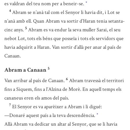
es valdran del teu nom per a beneir-se.
*
4
Abram se n’anà tal com el Senyor li havia dit, i Lot se
n’anà amb ell. Quan Abram va sortir d’Haran tenia setanta-
5
cinc anys.
Abram es va endur la seva muller Sarai, el seu
nebot Lot, tots els béns que posseïa i tots els servidors que
havia adquirit a Haran. Van sortir d’allà per anar al país de
Canaan.
5
Abram a Canaan
6
Van arribar al país de Canaan.
Abram travessà el territori
fins a Siquem, fins a l’Alzina de Morè. En aquell temps els
cananeus eren els amos del país.
7
El Senyor es va aparèixer a Abram i li digué:
—Donaré aquest país a la teva descendència.
*
Allà Abram va dedicar un altar al Senyor, que se li havia