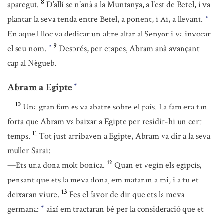
8
aparegut.
D’allí se n’anà a la Muntanya, a l’est de Betel, i va
plantar la seva tenda entre Betel, a ponent, i Ai, a llevant.
*
En aquell lloc va dedicar un altre altar al Senyor i va invocar
9
el seu nom.
Després, per etapes, Abram anà avançant
*
cap al Nègueb.
Abram a Egipte
*
10
Una gran fam es va abatre sobre el país. La fam era tan
forta que Abram va baixar a Egipte per residir-hi un cert
11
temps.
Tot just arribaven a Egipte, Abram va dir a la seva
muller Sarai:
12
—Ets una dona molt bonica.
Quan et vegin els egipcis,
pensant que ets la meva dona, em mataran a mi, i a tu et
13
deixaran viure.
Fes el favor de dir que ets la meva
germana:
així em tractaran bé per la consideració que et
*