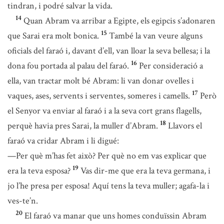
tindran, i podré salvar la vida.
14
Quan Abram va arribar a Egipte, els egipcis s’adonaren
15
que Sarai era molt bonica.
També la van veure alguns
oficials del faraó i, davant d’ell, van lloar la seva bellesa; i la
16
dona fou portada al palau del faraó.
Per consideració a
ella, van tractar molt bé Abram: li van donar ovelles i
17
vaques, ases, servents i serventes, someres i camells.
Però
el Senyor va enviar al faraó i a la seva cort grans flagells,
18
perquè havia pres Sarai, la muller d’Abram.
Llavors el
faraó va cridar Abram i li digué:
—Per què m’has fet això? Per què no em vas explicar que
19
era la teva esposa?
Vas dir-me que era la teva germana, i
jo l’he presa per esposa! Aquí tens la teva muller; agafa-la i
ves-te’n.
20
El faraó va manar que uns homes conduïssin Abram