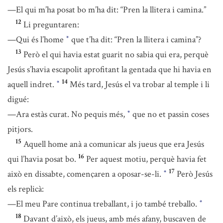
—El qui m’ha posat bo m’ha dit: “Pren la llitera i camina.”
12
Li preguntaren:
—Qui és l’home
que t’ha dit: “Pren la llitera i camina”?
*
13
Però el qui havia estat guarit no sabia qui era, perquè
Jesús s’havia escapolit aprofitant la gentada que hi havia en
14
aquell indret.
Més tard, Jesús el va trobar al temple i li
*
digué:
—Ara estàs curat. No pequis més,
que no et passin coses
*
pitjors.
15
Aquell home anà a comunicar als jueus que era Jesús
16
qui l’havia posat bo.
Per aquest motiu, perquè havia fet
17
això en dissabte, començaren a oposar-se-li.
Però Jesús
*
els replicà:
—El meu Pare continua treballant, i jo també treballo.
*
18
Davant d’això, els jueus, amb més afany, buscaven de