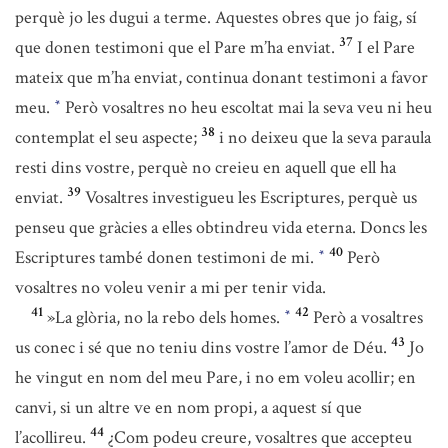
perquè jo les dugui a terme. Aquestes obres que jo faig, sí
37
que donen testimoni que el Pare m’ha enviat.
I el Pare
mateix que m’ha enviat, continua donant testimoni a favor
meu.
Però vosaltres no heu escoltat mai la seva veu ni heu
*
38
contemplat el seu aspecte;
i no deixeu que la seva paraula
resti dins vostre, perquè no creieu en aquell que ell ha
39
enviat.
Vosaltres investigueu les Escriptures, perquè us
penseu que gràcies a elles obtindreu vida eterna. Doncs les
40
Escriptures també donen testimoni de mi.
Però
*
vosaltres no voleu venir a mi per tenir vida.
41
42
»La glòria, no la rebo dels homes.
Però a vosaltres
*
43
us conec i sé que no teniu dins vostre l’amor de Déu.
Jo
he vingut en nom del meu Pare, i no em voleu acollir; en
canvi, si un altre ve en nom propi, a aquest sí que
44
l’acollireu.
¿Com podeu creure, vosaltres que accepteu