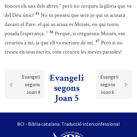
honors els uns dels altres
però no cerqueu la glòria que ve
*
45
del Déu únic?
No us penseu que seré jo qui us acusarà
davant el Pare: el qui us acusa és Moisès, en qui teniu
46
posada l’esperança.
Perquè, si creguéssiu Moisès, em
*
47
creuríeu a mi, ja que ell va escriure de mi.
Però si no
creieu els seus escrits, com creureu les meves paraules?
Evangeli
Evangeli
Evangeli
segons
segons
segons
Joan 4
Joan 6
Joan 5
BCI - Bíblia catalana. Traducció interconfessional