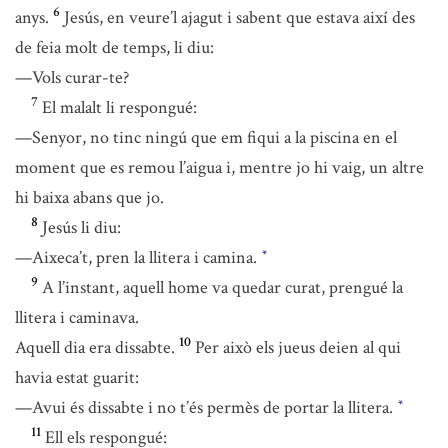
6
anys.
Jesús, en veure’l ajagut i sabent que estava així des
de feia molt de temps, li diu:
—Vols curar-te?
7
El malalt li respongué:
—Senyor, no tinc ningú que em fiqui a la piscina en el
moment que es remou l’aigua i, mentre jo hi vaig, un altre
hi baixa abans que jo.
8
Jesús li diu:
—Aixeca’t, pren la llitera i camina.
*
9
A l’instant, aquell home va quedar curat, prengué la
llitera i caminava.
10
Aquell dia era dissabte.
Per això els jueus deien al qui
havia estat guarit:
—Avui és dissabte i no t’és permès de portar la llitera.
*
11
Ell els respongué: