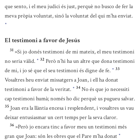
que sento, i el meu judici és just, perquè no busco de fer la
meva pròpia voluntat, sinó la voluntat del qui m’ha enviat.
*
El testimoni a favor de Jesús
31
»Si jo donés testimoni de mi mateix, el meu testimoni
32
no seria vàlid.
Però n’hi ha un altre que dona testimoni
*
33
de mi, i jo sé que el seu testimoni és digne de fe.
*
Vosaltres heu enviat missatgers a Joan, i ell ha donat
34
testimoni a favor de la veritat.
No és que jo necessiti
*
cap testimoni humà; només ho dic perquè us pugueu salvar.
35
Joan era la llàntia encesa i resplendent, i vosaltres us vau
deixar entusiasmar un cert temps per la seva claror.
36
»Però jo encara tinc a favor meu un testimoni més
gran que Joan: són les obres que el Pare m’ha donat
*