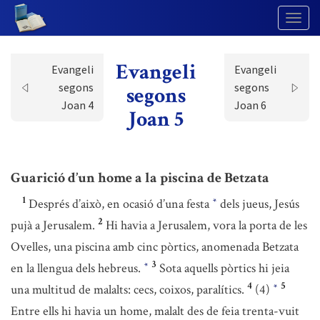
Togg
Navig
Evangeli
Evangeli
Evangeli
segons
segons
segons
Joan 4
Joan 6
Joan 5
Guarició d’un home a la piscina de Betzata
1
Després d’això, en ocasió d’una festa
dels jueus, Jesús
*
2
pujà a Jerusalem.
Hi havia a Jerusalem, vora la porta de les
Ovelles, una piscina amb cinc pòrtics, anomenada Betzata
3
en la llengua dels hebreus.
Sota aquells pòrtics hi jeia
*
4
5
una multitud de malalts: cecs, coixos, paralítics.
(4)
*
Entre ells hi havia un home, malalt des de feia trenta-vuit