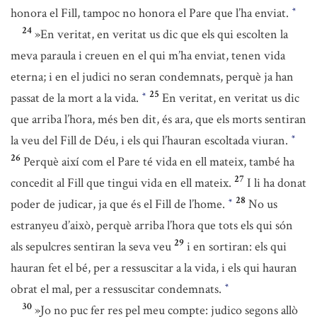
honora el Fill, tampoc no honora el Pare que l’ha enviat.
*
24
»En veritat, en veritat us dic que els qui escolten la
meva paraula i creuen en el qui m’ha enviat, tenen vida
eterna; i en el judici no seran condemnats, perquè ja han
25
passat de la mort a la vida.
En veritat, en veritat us dic
*
que arriba l’hora, més ben dit, és ara, que els morts sentiran
la veu del Fill de Déu, i els qui l’hauran escoltada viuran.
*
26
Perquè així com el Pare té vida en ell mateix, també ha
27
concedit al Fill que tingui vida en ell mateix.
I li ha donat
28
poder de judicar, ja que és el Fill de l’home.
No us
*
estranyeu d’això, perquè arriba l’hora que tots els qui són
29
als sepulcres sentiran la seva veu
i en sortiran: els qui
hauran fet el bé, per a ressuscitar a la vida, i els qui hauran
obrat el mal, per a ressuscitar condemnats.
*
30
»Jo no puc fer res pel meu compte: judico segons allò