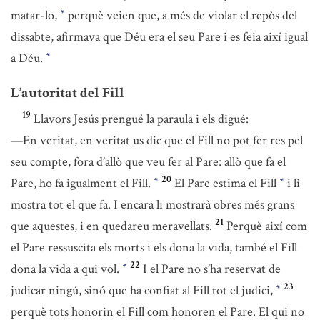
matar-lo,
perquè veien que, a més de violar el repòs del
*
dissabte, afirmava que Déu era el seu Pare i es feia així igual
a Déu.
*
L’autoritat del Fill
19
Llavors Jesús prengué la paraula i els digué:
—En veritat, en veritat us dic que el Fill no pot fer res pel
seu compte, fora d’allò que veu fer al Pare: allò que fa el
20
Pare, ho fa igualment el Fill.
El Pare estima el Fill
i li
*
*
mostra tot el que fa. I encara li mostrarà obres més grans
21
que aquestes, i en quedareu meravellats.
Perquè així com
el Pare ressuscita els morts i els dona la vida, també el Fill
22
dona la vida a qui vol.
I el Pare no s’ha reservat de
*
23
judicar ningú, sinó que ha confiat al Fill tot el judici,
*
perquè tots honorin el Fill com honoren el Pare. El qui no