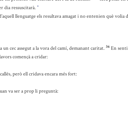
er dia ressuscitarà.
*
d’aquell llenguatge els resultava amagat i no entenien què volia 
36
a un cec assegut a la vora del camí, demanant caritat.
En senti
lavors començà a cridar:
llés, però ell cridava encara més fort:
Quan va ser a prop li preguntà: