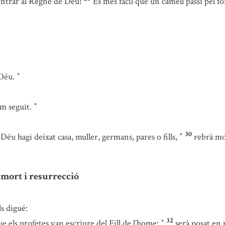
 entrar al Regne de Déu!
És més fàcil que un camell passi pel fo
 Déu.
*
em seguit.
*
30
u hagi deixat casa, muller, germans, pares o fills,
rebrà mo
*
 mort i resurrecció
ls digué:
32
e els profetes van escriure del Fill de l’home:
serà posat en m
*