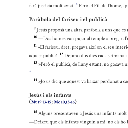
farà justícia molt aviat.
Però el Fill de l’home, qu
*
Paràbola del fariseu i el publicà
9
Jesús proposà una altra paràbola a uns que es 
10
—Dos homes van pujar al temple a pregar: l’un
11
»El fariseu, dret, pregava així en el seu inte
12
aquest publicà.
Dejuno dos dies cada setmana i 
13
»Però el publicà, de lluny estant, no gosava n
*
14
»Jo us dic que aquest va baixar perdonat a casa
Jesús i els infants
(
;
)
Mt 19,13-15
Mc 10,13-16
15
Alguns presentaven a Jesús uns infants molt 
—Deixeu que els infants vinguin a mi: no els ho 