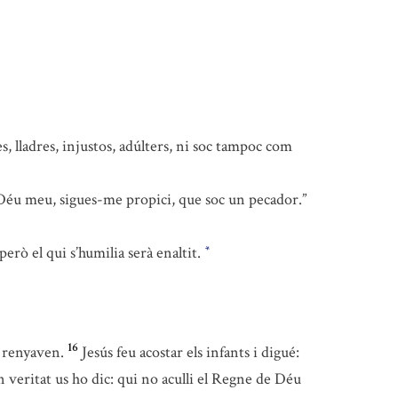
s, lladres, injustos, adúlters, ni soc tampoc com
t: “Déu meu, sigues-me propici, que soc un pecador.”
erò el qui s’humilia serà enaltit.
*
16
s renyaven.
Jesús feu acostar els infants i digué:
 veritat us ho dic: qui no aculli el Regne de Déu