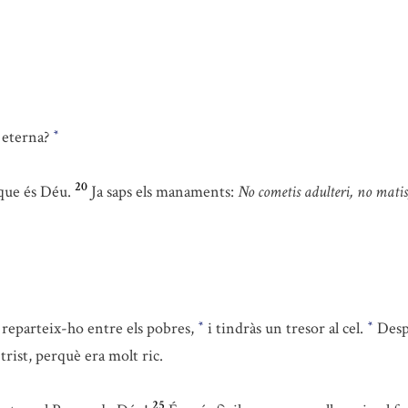
a eterna?
*
20
que és Déu.
Ja saps els manaments:
No cometis adulteri, no matis
 reparteix-ho entre els pobres,
i tindràs un tresor al cel.
Desp
*
*
trist, perquè era molt ric.
25