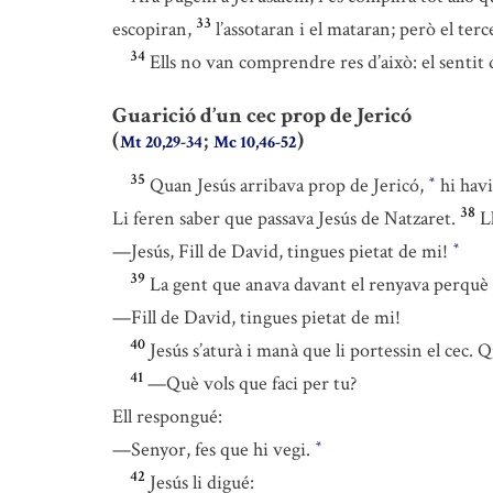
33
escopiran,
l’assotaran i el mataran; però el terc
34
Ells no van comprendre res d’això: el sentit 
Guarició d’un cec prop de Jericó
(
;
)
Mt 20,29-34
Mc 10,46-52
35
Quan Jesús arribava prop de Jericó,
hi havi
*
38
Li feren saber que passava Jesús de Natzaret.
L
—Jesús, Fill de David, tingues pietat de mi!
*
39
La gent que anava davant el renyava perquè ca
—Fill de David, tingues pietat de mi!
40
Jesús s’aturà i manà que li portessin el cec. 
41
—Què vols que faci per tu?
Ell respongué:
—Senyor, fes que hi vegi.
*
42
Jesús li digué: