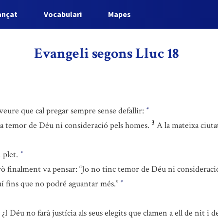
ançat
Vocabulari
Mapes
Evangeli segons Lluc 18
 veure que cal pregar sempre sense defallir:
*
3
ia temor de Déu ni consideració pels homes.
A la mateixa ciuta
 plet.
*
erò finalment va pensar: “Jo no tinc temor de Déu ni consideraci
aquí fins que no podré aguantar més.”
*
¿I Déu no farà justícia als seus elegits que clamen a ell de nit i 