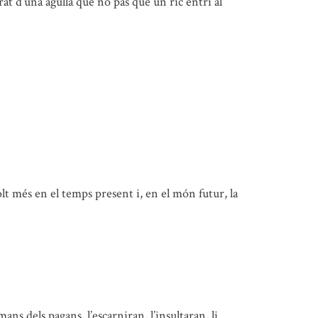
rat d’una agulla que no pas que un ric entri al
lt més en el temps present i, en el món futur, la
ans dels pagans, l’escarniran, l’insultaran, li