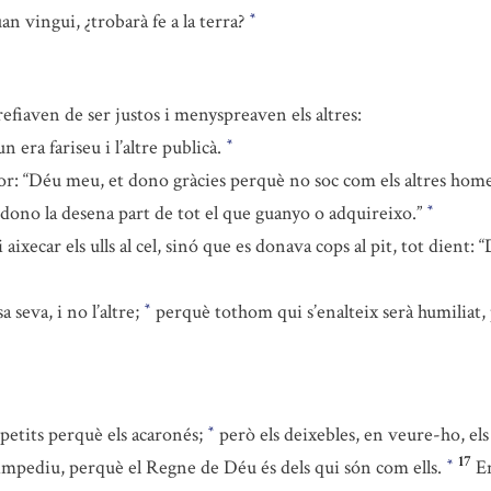
an vingui, ¿trobarà fe a la terra?
*
refiaven de ser justos i menyspreaven els altres:
 era fariseu i l’altre publicà.
*
rior: “Déu meu, et dono gràcies perquè no soc com els altres home
dono la desena part de tot el que guanyo o adquireixo.”
*
i aixecar els ulls al cel, sinó que es donava cops al pit, tot dien
 seva, i no l’altre;
perquè tothom qui s’enalteix serà humiliat, p
*
petits perquè els acaronés;
però els deixebles, en veure-ho, el
*
17
impediu, perquè el Regne de Déu és dels qui són com ells.
En
*