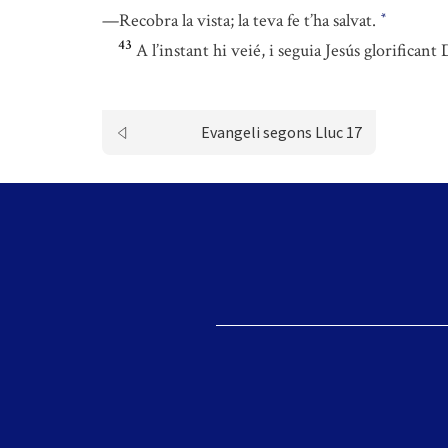
—Recobra la vista; la teva fe t’ha salvat.
*
43
A l’instant hi veié, i seguia Jesús glorifica
Evangeli segons Lluc 17