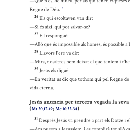
—Que n’és, de difícil, per als qui tenen riqueses
Regne de Déu.
*
26
Els qui escoltaven van dir:
—Si és així, qui pot salvar-se?
27
Ell respongué:
—Allò que és impossible als homes, és possible a
28
Llavors Pere va dir:
—Mira, nosaltres hem deixat el que teníem i t’h
29
Jesús els digué:
—En veritat us dic que tothom qui pel Regne de Dé
vida eterna.
Jesús anuncia per tercera vegada la seva
(
;
)
Mt 20,17-19
Mc 10,32-34
31
Després Jesús va prendre a part els Dotze i e
—Ara pugem a Jerusalem, i es complirà tot allò qu