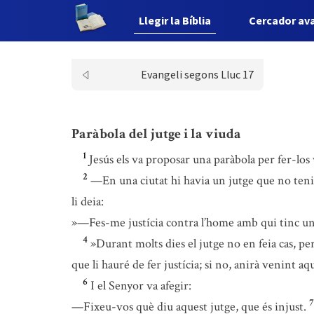
Llegir la Bíblia
Cercador av
Evangeli segons Lluc 17
Paràbola del jutge i la viuda
1
Jesús els va proposar una paràbola per fer-los
2
—En una ciutat hi havia un jutge que no ten
li deia:
»—Fes-me justícia contra l’home amb qui tinc un
4
»Durant molts dies el jutge no en feia cas, p
que li hauré de fer justícia; si no, anirà venint 
6
I el Senyor va afegir:
7
—Fixeu-vos què diu aquest jutge, que és injust.