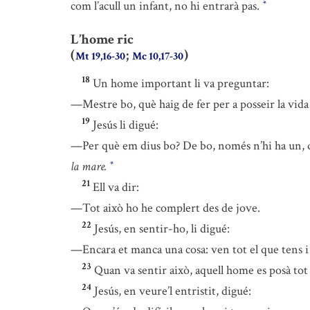
com l’acull un infant, no hi entrarà pas.
*
L’home ric
(
;
)
Mt 19,16-30
Mc 10,17-30
18
Un home important li va preguntar:
—Mestre bo, què haig de fer per a posseir la vid
19
Jesús li digué:
—Per què em dius bo? De bo, només n’hi ha un, 
la mare.
*
21
Ell va dir:
—Tot això ho he complert des de jove.
22
Jesús, en sentir-ho, li digué:
—Encara et manca una cosa: ven tot el que tens i
23
Quan va sentir això, aquell home es posà tot 
24
Jesús, en veure’l entristit, digué: