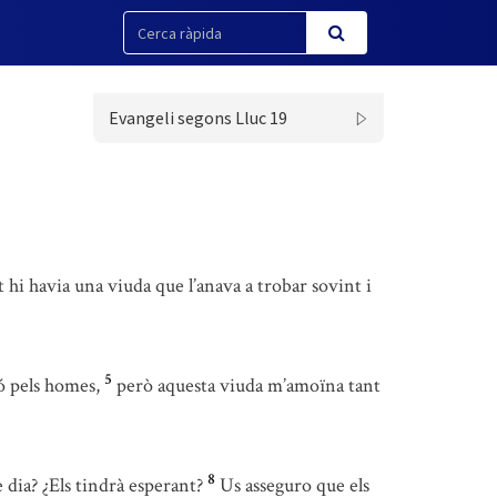
Evangeli segons Lluc 19
t hi havia una viuda que l’anava a trobar sovint i
5
ó pels homes,
però aquesta viuda m’amoïna tant
8
de dia? ¿Els tindrà esperant?
Us asseguro que els