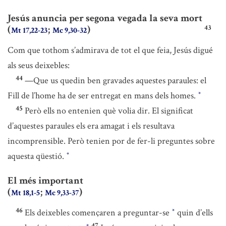
Jesús anuncia per segona vegada la seva mort
43
(
;
)
Mt 17,22-23
Mc 9,30-32
Com que tothom s’admirava de tot el que feia, Jesús digué
als seus deixebles:
44
—Que us quedin ben gravades aquestes paraules: el
Fill de l’home ha de ser entregat en mans dels homes.
*
45
Però ells no entenien què volia dir. El significat
d’aquestes paraules els era amagat i els resultava
incomprensible. Però tenien por de fer-li preguntes sobre
aquesta qüestió.
*
El més important
(
;
)
Mt 18,1-5
Mc 9,33-37
46
Els deixebles començaren a preguntar-se
quin d’ells
*
47