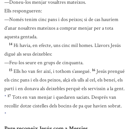
—Doneu-los menjar vosaltres mateixos.
Ells respongueren:
—Només tenim cinc pans i dos peixos; si de cas hauríem
d’anar nosaltres mateixos a comprar menjar per a tota
aquesta gentada.
14
Hi havia, en efecte, uns cinc mil homes. Llavors Jesús
digué als seus deixebles:
—Feu-los seure en grups de cinquanta.
15
16
Ells ho van fer així, i tothom s’assegué.
Jesús prengué
els cinc pans i els dos peixos, alçà els ulls al cel, els beneí, els
partí i en donava als deixebles perquè els servissin a la gent.
17
Tots en van menjar i quedaren saciats. Després van
*
recollir dotze cistelles dels bocins de pa que havien sobrat.
*
Pere reconeix Jesús com a Messies