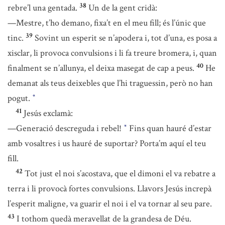
38
rebre’l una gentada.
Un de la gent cridà:
—Mestre, t’ho demano, fixa’t en el meu fill; és l’únic que
39
tinc.
Sovint un esperit se n’apodera i, tot d’una, es posa a
xisclar, li provoca convulsions i li fa treure bromera, i, quan
40
finalment se n’allunya, el deixa masegat de cap a peus.
He
demanat als teus deixebles que l’hi traguessin, però no han
pogut.
*
41
Jesús exclamà:
—Generació descreguda i rebel!
Fins quan hauré d’estar
*
amb vosaltres i us hauré de suportar? Porta’m aquí el teu
fill.
42
Tot just el noi s’acostava, que el dimoni el va rebatre a
terra i li provocà fortes convulsions. Llavors Jesús increpà
l’esperit maligne, va guarir el noi i el va tornar al seu pare.
43
I tothom quedà meravellat de la grandesa de Déu.