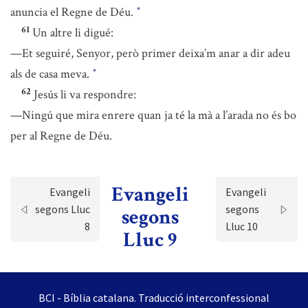
anuncia el Regne de Déu.
*
61
Un altre li digué:
—Et seguiré, Senyor, però primer deixa’m anar a dir adeu
als de casa meva.
*
62
Jesús li va respondre:
—Ningú que mira enrere quan ja té la mà a l’arada no és bo
per al Regne de Déu.
Evangeli
Evangeli
Evangeli
segons Lluc
segons
segons
8
Lluc 10
Lluc 9
BCI - Bíblia catalana. Traducció interconfessional