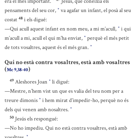
era el més important.
Jesús, que coneixia els
*
pensaments del seu cor,
va agafar un infant, el posà al seu
*
48
costat
i els digué:
—Qui acull aquest infant en nom meu, a mi m’acull,
i qui
*
m’acull a mi, acull el qui m’ha enviat,
perquè el més petit
*
de tots vosaltres, aquest és el més gran.
*
Qui no està contra vosaltres, està amb vosaltres
(
)
Mc 9,38-40
49
Aleshores Joan
li digué:
*
—Mestre, n’hem vist un que es valia del teu nom per a
treure dimonis
i hem mirat d’impedir-ho, perquè no és
*
dels qui venen amb nosaltres.
*
50
Jesús els respongué:
—No ho impediu. Qui no està contra vosaltres, està amb
vosaltres.
*