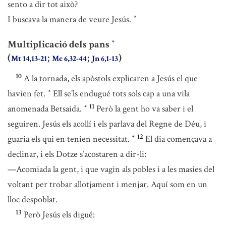
sento a dir tot això?
I buscava la manera de veure Jesús.
*
Multiplicació dels pans
*
(
;
;
)
Mt 14,13-21
Mc 6,32-44
Jn 6,1-13
10
A la tornada, els apòstols explicaren a Jesús el que
havien fet.
Ell se’ls endugué tots sols cap a una vila
*
11
anomenada Betsaida.
Però la gent ho va saber i el
*
seguiren. Jesús els acollí i els parlava del Regne de Déu, i
12
guaria els qui en tenien necessitat.
El dia començava a
*
declinar, i els Dotze s’acostaren a dir-li:
—Acomiada la gent, i que vagin als pobles i a les masies del
voltant per trobar allotjament i menjar. Aquí som en un
lloc despoblat.
13
Però Jesús els digué: