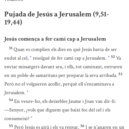
Pujada de Jesús a Jerusalem (9,51-
19,44)
Jesús comença a fer camí cap a Jerusalem
51
Quan es complien els dies en què Jesús havia de ser
52
endut al cel,
resolgué de fer camí cap a Jerusalem.
Va
*
*
enviar missatgers davant seu, i ells, tot caminant, entraren
53
en un poble de samaritans per preparar la seva arribada.
Però no el volgueren acollir, perquè ell s’encaminava a
Jerusalem.
*
54
En veure-ho, els deixebles Jaume i Joan van dir-li:
—Senyor, ¿vols que diguem que baixi foc del cel i els
consumeixi?
*
55
56
Però Jesús es girà i els va renyar.
I se n’anaren en un