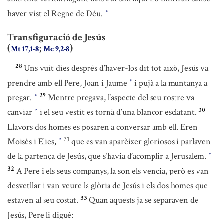
haver vist el Regne de Déu.
*
Transfiguració de Jesús
(
;
)
Mt 17,1-8
Mc 9,2-8
28
Uns vuit dies després d’haver-los dit tot això, Jesús va
prendre amb ell Pere, Joan i Jaume
i pujà a la muntanya a
*
29
pregar.
Mentre pregava, l’aspecte del seu rostre va
*
30
canviar
i el seu vestit es tornà d’una blancor esclatant.
*
Llavors dos homes es posaren a conversar amb ell. Eren
31
Moisès i Elies,
que es van aparèixer gloriosos i parlaven
*
de la partença de Jesús, que s’havia d’acomplir a Jerusalem.
*
32
A Pere i els seus companys, la son els vencia, però es van
desvetllar i van veure la glòria de Jesús i els dos homes que
33
estaven al seu costat.
Quan aquests ja se separaven de
Jesús, Pere li digué: