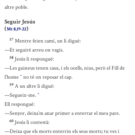
altre poble.
Seguir Jesús
(
)
Mt 8,19-22
57
Mentre feien camí, un li digué:
—Et seguiré arreu on vagis.
58
Jesús li respongué:
—Les guineus tenen caus, i els ocells, nius, però el Fill de
l’home
no té on reposar el cap.
*
59
A un altre li digué:
—Segueix-me.
*
Ell respongué:
—Senyor, deixa’m anar primer a enterrar el meu pare.
60
Jesús li contestà:
—Deixa que els morts enterrin els seus morts; tu ves i