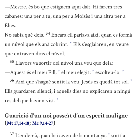
—Mestre, és bo que estiguem aquí dalt. Hi farem tres
cabanes: una per a tu, una per a Moisès i una altra per a
Elies.
34
No sabia què deia.
Encara ell parlava així, quan es formà
un núvol que els anà cobrint.
Ells s’esglaiaren, en veure
*
que entraven dins el núvol.
35
Llavors va sortir del núvol una veu que deia:
—Aquest és el meu Fill,
el meu elegit;
escolteu-lo.
*
*
*
36
Així que s’hagué sentit la veu, Jesús es quedà tot sol.
*
Ells guardaren silenci, i aquells dies no explicaren a ningú
res del que havien vist.
*
Guarició d’un noi posseït d’un esperit maligne
(
;
)
Mt 17,14-18
Mc 9,14-27
37
L’endemà, quan baixaven de la muntanya,
sortí a
*