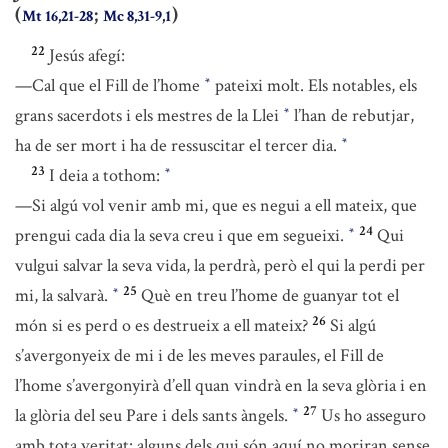
(
;
)
Mt 16,21-28
Mc 8,31-9,1
22
Jesús afegí:
—Cal que el Fill de l’home
pateixi molt. Els notables, els
*
grans sacerdots i els mestres de la Llei
l’han de rebutjar,
*
ha de ser mort i ha de ressuscitar el tercer dia.
*
23
I deia a tothom:
*
—Si algú vol venir amb mi, que es negui a ell mateix, que
24
prengui cada dia la seva creu i que em segueixi.
Qui
*
vulgui salvar la seva vida, la perdrà, però el qui la perdi per
25
mi, la salvarà.
Què en treu l’home de guanyar tot el
*
26
món si es perd o es destrueix a ell mateix?
Si algú
s’avergonyeix de mi i de les meves paraules, el Fill de
l’home s’avergonyirà d’ell quan vindrà en la seva glòria i en
27
la glòria del seu Pare i dels sants àngels.
Us ho asseguro
*
amb tota veritat: alguns dels qui són aquí no moriran sense