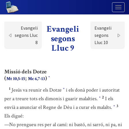
Togg
Navig
Evangeli
Evangeli
Evangeli
segons Lluc
segons
segons
8
Lluc 10
Lluc 9
Missió dels Dotze
(
;
)
*
Mt 10,5-15
Mc 6,7-13
1
Jesús va reunir els Dotze
i els donà poder i autoritat
*
2
per a treure tots els dimonis i guarir malalties.
I els
*
3
envià a anunciar el Regne de Déu i a curar els malalts.
*
Els digué:
—No prengueu res per al camí: ni bastó, ni sarró, ni pa, ni