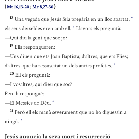
(
;
)
Mt 16,13-20
Mc 8,27-30
18
Una vegada que Jesús feia pregària en un lloc apartat,
*
els seus deixebles eren amb ell.
Llavors els preguntà:
*
—Qui diu la gent que soc jo?
19
Ells respongueren:
—Uns diuen que ets Joan Baptista; d’altres, que ets Elies;
d’altres, que ha ressuscitat un dels antics profetes.
*
20
Ell els preguntà:
—I vosaltres, qui dieu que soc?
Pere li respongué:
—El Messies de Déu.
*
21
Però ell els manà severament que no ho diguessin a
ningú.
*
Jesús anuncia la seva mort i resurrecció