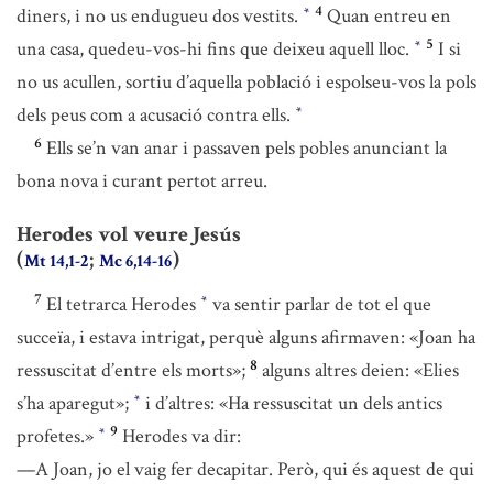
4
diners, i no us endugueu dos vestits.
Quan entreu en
*
5
una casa, quedeu-vos-hi fins que deixeu aquell lloc.
I si
*
no us acullen, sortiu d’aquella població i espolseu-vos la pols
dels peus com a acusació contra ells.
*
6
Ells se’n van anar i passaven pels pobles anunciant la
bona nova i curant pertot arreu.
Herodes vol veure Jesús
(
;
)
Mt 14,1-2
Mc 6,14-16
7
El tetrarca Herodes
va sentir parlar de tot el que
*
succeïa, i estava intrigat, perquè alguns afirmaven: «Joan ha
8
ressuscitat d’entre els morts»;
alguns altres deien: «Elies
s’ha aparegut»;
i d’altres: «Ha ressuscitat un dels antics
*
9
profetes.»
Herodes va dir:
*
—A Joan, jo el vaig fer decapitar. Però, qui és aquest de qui