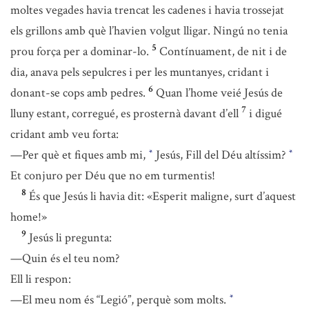
moltes vegades havia trencat les cadenes i havia trossejat
els grillons amb què l’havien volgut lligar. Ningú no tenia
5
prou força per a dominar-lo.
Contínuament, de nit i de
dia, anava pels sepulcres i per les muntanyes, cridant i
6
donant-se cops amb pedres.
Quan l’home veié Jesús de
7
lluny estant, corregué, es prosternà davant d’ell
i digué
cridant amb veu forta:
—Per què et fiques amb mi,
Jesús, Fill del Déu altíssim?
*
*
Et conjuro per Déu que no em turmentis!
8
És que Jesús li havia dit: «Esperit maligne, surt d’aquest
home!»
9
Jesús li pregunta:
—Quin és el teu nom?
Ell li respon:
—El meu nom és “Legió”, perquè som molts.
*