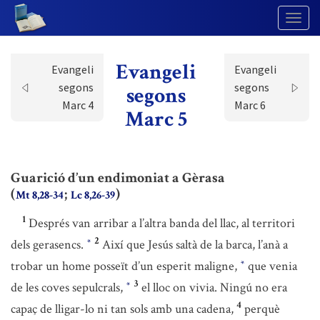
Togg
Navig
Evangeli
Evangeli
Evangeli
segons
segons
segons
Marc 4
Marc 6
Marc 5
Guarició d’un endimoniat a Gèrasa
(
;
)
Mt 8,28-34
Lc 8,26-39
1
Després van arribar a l’altra banda del llac, al territori
2
dels gerasencs.
Així que Jesús saltà de la barca, l’anà a
*
trobar un home posseït d’un esperit maligne,
que venia
*
3
de les coves sepulcrals,
el lloc on vivia. Ningú no era
*
4
capaç de lligar-lo ni tan sols amb una cadena,
perquè