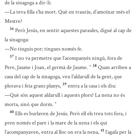
de la sinagoga a dir-li:
—La teva filla s’ha mort. Què en trauràs, d’amoïnar més el
Mestre?
36
Però Jesús, en sentir aquestes paraules, digué al cap de
la sinagoga:
—No tinguis por; tingues només fe.
37
I no va permetre que l’acompanyés ningú, fora de
38
Pere, Jaume i Joan, el germà de Jaume.
Quan arriben a
*
casa del cap de la sinagoga, veu l’aldarull de la gent, que
39
plorava i feia grans planys,
entra a la casa i els diu:
—Què són aquest aldarull i aquests plors? La nena no és
morta, sinó que dorm.
*
40
Ells es burlaven de Jesús. Però ell els treu tots fora, i
pren només el pare i la mare de la nena i els qui
41
l’acompanyaven, entra al lloc on era la nena,
l’agafa per la