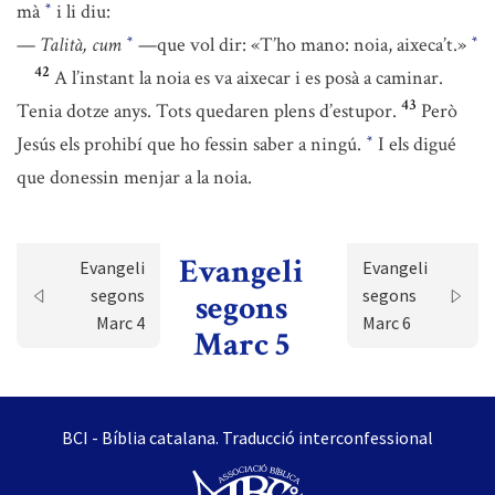
mà
i li diu:
*
—
Talità, cum
—que vol dir: «T’ho mano: noia, aixeca’t.»
*
*
42
A l’instant la noia es va aixecar i es posà a caminar.
43
Tenia dotze anys. Tots quedaren plens d’estupor.
Però
Jesús els prohibí que ho fessin saber a ningú.
I els digué
*
que donessin menjar a la noia.
Evangeli
Evangeli
Evangeli
segons
segons
segons
Marc 4
Marc 6
Marc 5
BCI - Bíblia catalana. Traducció interconfessional