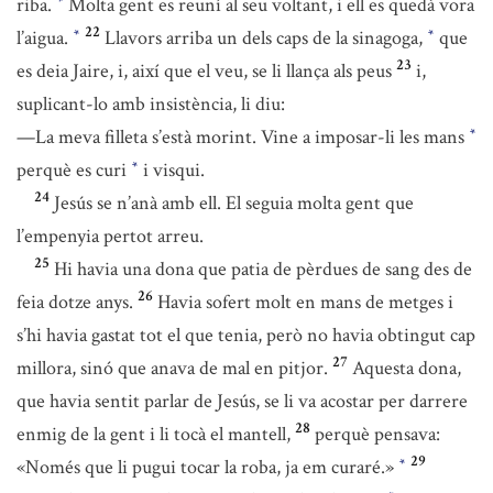
riba.
Molta gent es reuní al seu voltant, i ell es quedà vora
*
22
l’aigua.
Llavors arriba un dels caps de la sinagoga,
que
*
*
23
es deia Jaire, i, així que el veu, se li llança als peus
i,
suplicant-lo amb insistència, li diu:
—La meva filleta s’està morint. Vine a imposar-li les mans
*
perquè es curi
i visqui.
*
24
Jesús se n’anà amb ell. El seguia molta gent que
l’empenyia pertot arreu.
25
Hi havia una dona que patia de pèrdues de sang des de
26
feia dotze anys.
Havia sofert molt en mans de metges i
s’hi havia gastat tot el que tenia, però no havia obtingut cap
27
millora, sinó que anava de mal en pitjor.
Aquesta dona,
que havia sentit parlar de Jesús, se li va acostar per darrere
28
enmig de la gent i li tocà el mantell,
perquè pensava:
29
«Només que li pugui tocar la roba, ja em curaré.»
*