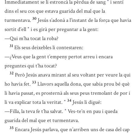
Immediatament se li estroncà la pèrdua de sang
i sentí
*
dins el seu cos que estava guarida del mal que la
30
turmentava.
Jesús s’adonà a l’instant de la força que havia
sortit d’ell
i es girà per preguntar a la gent:
*
—Qui m’ha tocat la roba?
31
Els seus deixebles li contestaren:
—¿Veus que la gent t’empeny pertot arreu i encara
preguntes qui t’ha tocat?
32
Però Jesús anava mirant al seu voltant per veure la qui
33
ho havia fet.
Llavors aquella dona, que sabia prou bé què
li havia passat, es prosternà als seus peus tremolant de por i
34
li va explicar tota la veritat.
Jesús li digué:
*
—Filla, la teva fe t’ha salvat.
Ves-te’n en pau i queda
*
guarida del mal que et turmentava.
35
Encara Jesús parlava, que n’arriben uns de casa del cap