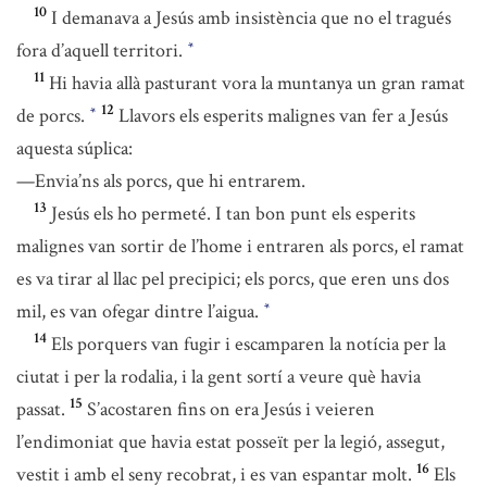
10
I demanava a Jesús amb insistència que no el tragués
fora d’aquell territori.
*
11
Hi havia allà pasturant vora la muntanya un gran ramat
12
de porcs.
Llavors els esperits malignes van fer a Jesús
*
aquesta súplica:
—Envia’ns als porcs, que hi entrarem.
13
Jesús els ho permeté. I tan bon punt els esperits
malignes van sortir de l’home i entraren als porcs, el ramat
es va tirar al llac pel precipici; els porcs, que eren uns dos
mil, es van ofegar dintre l’aigua.
*
14
Els porquers van fugir i escamparen la notícia per la
ciutat i per la rodalia, i la gent sortí a veure què havia
15
passat.
S’acostaren fins on era Jesús i veieren
l’endimoniat que havia estat posseït per la legió, assegut,
16
vestit i amb el seny recobrat, i es van espantar molt.
Els