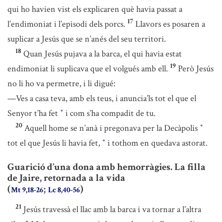
qui ho havien vist els explicaren què havia passat a
17
l’endimoniat i l’episodi dels porcs.
Llavors es posaren a
suplicar a Jesús que se n’anés del seu territori.
18
Quan Jesús pujava a la barca, el qui havia estat
19
endimoniat li suplicava que el volgués amb ell.
Però Jesús
no li ho va permetre, i li digué:
—Ves a casa teva, amb els teus, i anuncia’ls tot el que el
Senyor t’ha fet
i com s’ha compadit de tu.
*
20
Aquell home se n’anà i pregonava per la Decàpolis
*
tot el que Jesús li havia fet,
i tothom en quedava astorat.
*
Guarició d’una dona amb hemorràgies. La filla
de Jaire, retornada a la vida
(
;
)
Mt 9,18-26
Lc 8,40-56
21
Jesús travessà el llac amb la barca i va tornar a l’altra