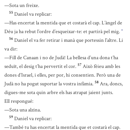
—Sota un freixe.
55
Daniel va replicar:
—Has encertat la mentida que et costarà el cap. L’àngel de
Déu ja ha rebut l’ordre d’esqueixar-te: et partirà pel mig.
*
56
Daniel el va fer retirar i manà que portessin l’altre. Li
va dir:
—Fill de Canaan i no de Judà! La bellesa d’una dona t’ha
57
seduït, el desig t’ha pervertit el cor.
Això fèieu amb les
dones d’Israel, i elles, per por, hi consentien. Però una de
58
Judà no ha pogut suportar la vostra infàmia.
Ara, doncs,
digues-me sota quin arbre els has atrapat jaient junts.
Ell respongué:
—Sota una alzina.
59
Daniel va replicar:
—També tu has encertat la mentida que et costarà el cap.