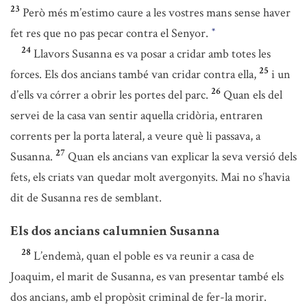
23
Però més m’estimo caure a les vostres mans sense haver
fet res que no pas pecar contra el Senyor.
*
24
Llavors Susanna es va posar a cridar amb totes les
25
forces. Els dos ancians també van cridar contra ella,
i un
26
d’ells va córrer a obrir les portes del parc.
Quan els del
servei de la casa van sentir aquella cridòria, entraren
corrents per la porta lateral, a veure què li passava, a
27
Susanna.
Quan els ancians van explicar la seva versió dels
fets, els criats van quedar molt avergonyits. Mai no s’havia
dit de Susanna res de semblant.
Els dos ancians calumnien Susanna
28
L’endemà, quan el poble es va reunir a casa de
Joaquim, el marit de Susanna, es van presentar també els
dos ancians, amb el propòsit criminal de fer-la morir.