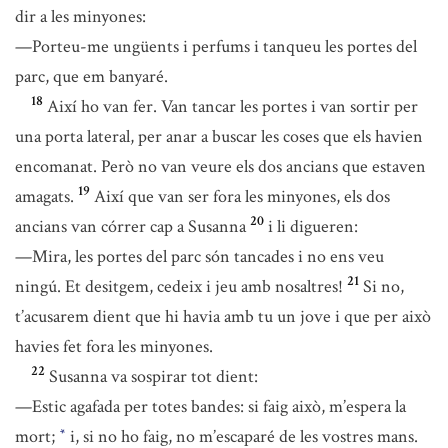
dir a les minyones:
—Porteu-me ungüents i perfums i tanqueu les portes del
parc, que em banyaré.
18
Així ho van fer. Van tancar les portes i van sortir per
una porta lateral, per anar a buscar les coses que els havien
encomanat. Però no van veure els dos ancians que estaven
19
amagats.
Així que van ser fora les minyones, els dos
20
ancians van córrer cap a Susanna
i li digueren:
—Mira, les portes del parc són tancades i no ens veu
21
ningú. Et desitgem, cedeix i jeu amb nosaltres!
Si no,
t’acusarem dient que hi havia amb tu un jove i que per això
havies fet fora les minyones.
22
Susanna va sospirar tot dient:
—Estic agafada per totes bandes: si faig això, m’espera la
mort;
i, si no ho faig, no m’escaparé de les vostres mans.
*