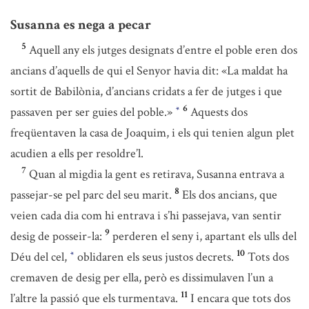
Susanna es nega a pecar
5
Aquell any els jutges designats d’entre el poble eren dos
ancians d’aquells de qui el Senyor havia dit: «La maldat ha
sortit de Babilònia, d’ancians cridats a fer de jutges i que
6
passaven per ser guies del poble.»
Aquests dos
*
freqüentaven la casa de Joaquim, i els qui tenien algun plet
acudien a ells per resoldre’l.
7
Quan al migdia la gent es retirava, Susanna entrava a
8
passejar-se pel parc del seu marit.
Els dos ancians, que
veien cada dia com hi entrava i s’hi passejava, van sentir
9
desig de posseir-la:
perderen el seny i, apartant els ulls del
10
Déu del cel,
oblidaren els seus justos decrets.
Tots dos
*
cremaven de desig per ella, però es dissimulaven l’un a
11
l’altre la passió que els turmentava.
I encara que tots dos