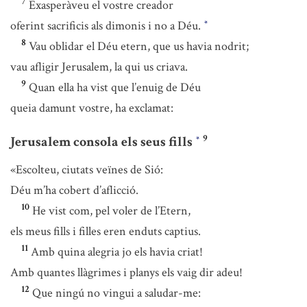
7
Exasperàveu el vostre creador
oferint sacrificis als dimonis i no a Déu.
*
8
Vau oblidar el Déu etern, que us havia nodrit;
vau afligir Jerusalem, la qui us criava.
9
Quan ella ha vist que l’enuig de Déu
queia damunt vostre, ha exclamat:
9
Jerusalem consola els seus fills
*
«Escolteu, ciutats veïnes de Sió:
Déu m’ha cobert d’aflicció.
10
He vist com, pel voler de l’Etern,
els meus fills i filles eren enduts captius.
11
Amb quina alegria jo els havia criat!
Amb quantes llàgrimes i planys els vaig dir adeu!
12
Que ningú no vingui a saludar-me: