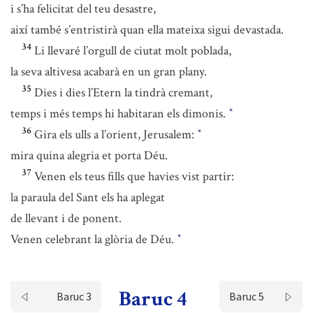
i s’ha felicitat del teu desastre,
així també s’entristirà quan ella mateixa sigui devastada.
34
Li llevaré l’orgull de ciutat molt poblada,
la seva altivesa acabarà en un gran plany.
35
Dies i dies l’Etern la tindrà cremant,
temps i més temps hi habitaran els dimonis.
*
36
Gira els ulls a l’orient, Jerusalem:
*
mira quina alegria et porta Déu.
37
Venen els teus fills que havies vist partir:
la paraula del Sant els ha aplegat
de llevant i de ponent.
Venen celebrant la glòria de Déu.
*
Baruc 4
Baruc 3
Baruc 5