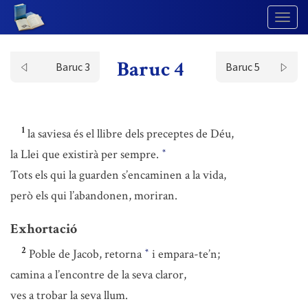
Togg
Navig
Baruc 4
Baruc 3
Baruc 5
1
la saviesa és el llibre dels preceptes de Déu,
la Llei que existirà per sempre.
*
Tots els qui la guarden s’encaminen a la vida,
però els qui l’abandonen, moriran.
Exhortació
2
Poble de Jacob, retorna
i empara-te’n;
*
camina a l’encontre de la seva claror,
ves a trobar la seva llum.