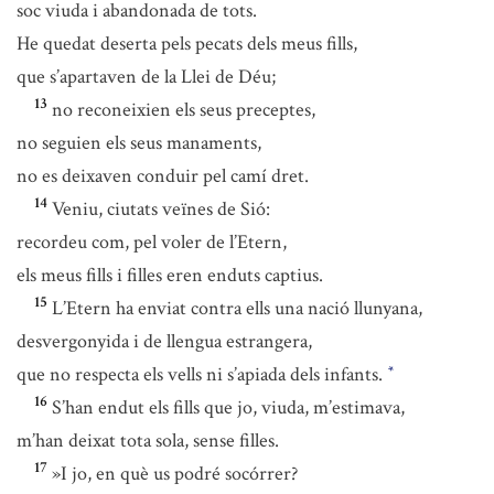
soc viuda i abandonada de tots.
He quedat deserta pels pecats dels meus fills,
que s’apartaven de la Llei de Déu;
13
no reconeixien els seus preceptes,
no seguien els seus manaments,
no es deixaven conduir pel camí dret.
14
Veniu, ciutats veïnes de Sió:
recordeu com, pel voler de l’Etern,
els meus fills i filles eren enduts captius.
15
L’Etern ha enviat contra ells una nació llunyana,
desvergonyida i de llengua estrangera,
que no respecta els vells ni s’apiada dels infants.
*
16
S’han endut els fills que jo, viuda, m’estimava,
m’han deixat tota sola, sense filles.
17
»I jo, en què us podré socórrer?