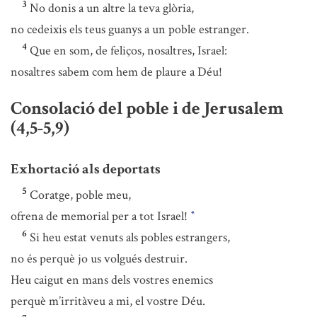
3
No donis a un altre la teva glòria,
no cedeixis els teus guanys a un poble estranger.
4
Que en som, de feliços, nosaltres, Israel:
nosaltres sabem com hem de plaure a Déu!
Consolació del poble i de Jerusalem
(4,5-5,9)
Exhortació als deportats
5
Coratge, poble meu,
ofrena de memorial per a tot Israel!
*
6
Si heu estat venuts als pobles estrangers,
no és perquè jo us volgués destruir.
Heu caigut en mans dels vostres enemics
perquè m’irritàveu a mi, el vostre Déu.