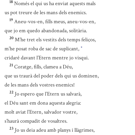
18
Només el qui us ha enviat aquests mals
us pot treure de les mans dels enemics.
19
Aneu-vos-en, fills meus, aneu-vos-en,
que jo em quedo abandonada, solitària.
20
M’he tret els vestits dels temps feliços,
m’he posat roba de sac de suplicant,
*
cridaré davant l’Etern mentre jo visqui.
21
Coratge, fills, clameu a Déu,
que us traurà del poder dels qui us dominen,
de les mans dels vostres enemics!
22
Jo espero que l’Etern us salvarà,
el Déu sant em dona aquesta alegria:
molt aviat l’Etern, salvador vostre,
s’haurà compadit de vosaltres.
23
Jo us deia adeu amb planys i llàgrimes,