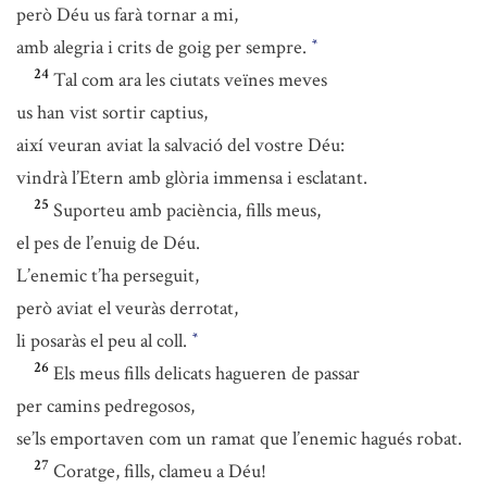
però Déu us farà tornar a mi,
amb alegria i crits de goig per sempre.
*
24
Tal com ara les ciutats veïnes meves
us han vist sortir captius,
així veuran aviat la salvació del vostre Déu:
vindrà l’Etern amb glòria immensa i esclatant.
25
Suporteu amb paciència, fills meus,
el pes de l’enuig de Déu.
L’enemic t’ha perseguit,
però aviat el veuràs derrotat,
li posaràs el peu al coll.
*
26
Els meus fills delicats hagueren de passar
per camins pedregosos,
se’ls emportaven com un ramat que l’enemic hagués robat.
27
Coratge, fills, clameu a Déu!