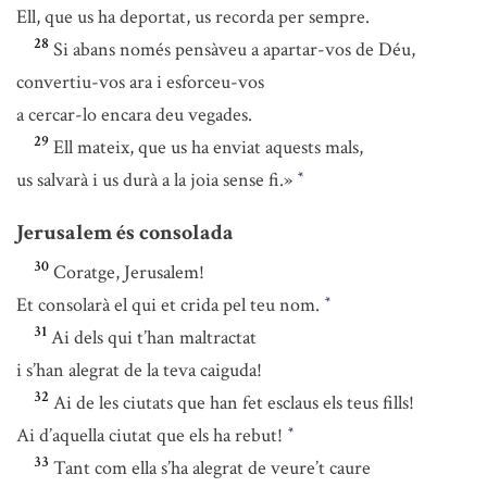
Ell, que us ha deportat, us recorda per sempre.
28
Si abans només pensàveu a apartar-vos de Déu,
convertiu-vos ara i esforceu-vos
a cercar-lo encara deu vegades.
29
Ell mateix, que us ha enviat aquests mals,
us salvarà i us durà a la joia sense fi.»
*
Jerusalem és consolada
30
Coratge, Jerusalem!
Et consolarà el qui et crida pel teu nom.
*
31
Ai dels qui t’han maltractat
i s’han alegrat de la teva caiguda!
32
Ai de les ciutats que han fet esclaus els teus fills!
Ai d’aquella ciutat que els ha rebut!
*
33
Tant com ella s’ha alegrat de veure’t caure