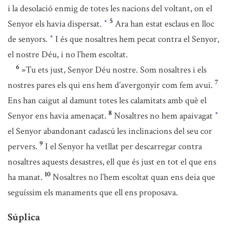
i la desolació enmig de totes les nacions del voltant, on el
5
Senyor els havia dispersat.
Ara han estat esclaus en lloc
*
de senyors.
I és que nosaltres hem pecat contra el Senyor,
*
el nostre Déu, i no l’hem escoltat.
6
»Tu ets just, Senyor Déu nostre. Som nosaltres i els
7
nostres pares els qui ens hem d’avergonyir com fem avui.
Ens han caigut al damunt totes les calamitats amb què el
8
Senyor ens havia amenaçat.
Nosaltres no hem apaivagat
*
el Senyor abandonant cadascú les inclinacions del seu cor
9
pervers.
I el Senyor ha vetllat per descarregar contra
nosaltres aquests desastres, ell que és just en tot el que ens
10
ha manat.
Nosaltres no l’hem escoltat quan ens deia que
seguíssim els manaments que ell ens proposava.
Súplica