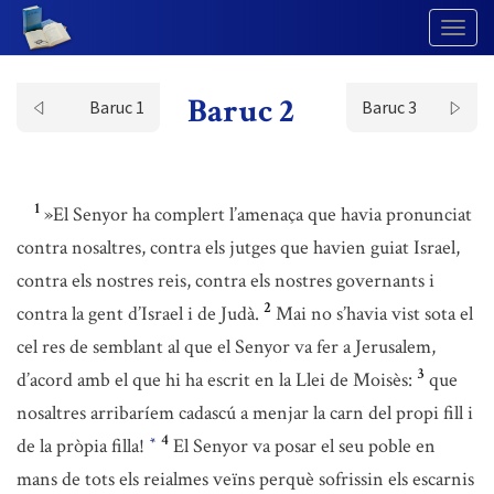
Togg
Navig
Baruc 2
Baruc 1
Baruc 3
1
»El Senyor ha complert l’amenaça que havia pronunciat
contra nosaltres, contra els jutges que havien guiat Israel,
contra els nostres reis, contra els nostres governants i
2
contra la gent d’Israel i de Judà.
Mai no s’havia vist sota el
cel res de semblant al que el Senyor va fer a Jerusalem,
3
d’acord amb el que hi ha escrit en la Llei de Moisès:
que
nosaltres arribaríem cadascú a menjar la carn del propi fill i
4
de la pròpia filla!
El Senyor va posar el seu poble en
*
mans de tots els reialmes veïns perquè sofrissin els escarnis