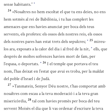
sense habitants.”
*
24
»Nosaltres no hem escoltat el que tu ens deies, no ens
hem sotmès al rei de Babilònia, i tu has complert les
amenaces que ens havies anunciat per boca dels teus
servents, els profetes: els ossos dels nostres reis, els ossos
25
dels nostres pares han estat trets dels sepulcres;
mireu-
*
los ara, exposats a la calor del dia i al fred de la nit,
ells, que
*
després de moltes sofrences havien mort de fam, per
26
l’espasa, o deportats.
I el temple que portava el teu
*
nom, l’has deixat en l’estat que avui es troba, per la maldat
del poble d’Israel i de Judà.
27
»Tanmateix, Senyor Déu nostre, t’has comportat amb
nosaltres com escau a la teva moderació i a la teva gran
28
misericòrdia,
tal com havies promès per boca del teu
servent Moisès el dia que li vas ordenar d’escriure la teva