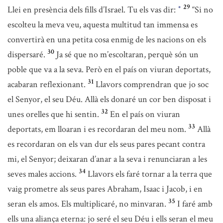
29
Llei en presència dels fills d’Israel. Tu els vas dir:
“Si no
*
escolteu la meva veu, aquesta multitud tan immensa es
convertirà en una petita cosa enmig de les nacions on els
30
dispersaré.
Ja sé que no m’escoltaran, perquè són un
poble que va a la seva. Però en el país on viuran deportats,
31
acabaran reflexionant.
Llavors comprendran que jo soc
el Senyor, el seu Déu. Allà els donaré un cor ben disposat i
32
unes orelles que hi sentin.
En el país on viuran
33
deportats, em lloaran i es recordaran del meu nom.
Allà
es recordaran on els van dur els seus pares pecant contra
mi, el Senyor; deixaran d’anar a la seva i renunciaran a les
34
seves males accions.
Llavors els faré tornar a la terra que
vaig prometre als seus pares Abraham, Isaac i Jacob, i en
35
seran els amos. Els multiplicaré, no minvaran.
I faré amb
ells una aliança eterna: jo seré el seu Déu i ells seran el meu