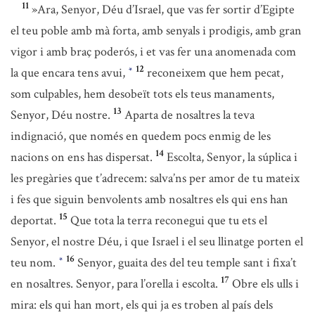
11
»Ara, Senyor, Déu d’Israel, que vas fer sortir d’Egipte
el teu poble amb mà forta, amb senyals i prodigis, amb gran
vigor i amb braç poderós, i et vas fer una anomenada com
12
la que encara tens avui,
reconeixem que hem pecat,
*
som culpables, hem desobeït tots els teus manaments,
13
Senyor, Déu nostre.
Aparta de nosaltres la teva
indignació, que només en quedem pocs enmig de les
14
nacions on ens has dispersat.
Escolta, Senyor, la súplica i
les pregàries que t’adrecem: salva’ns per amor de tu mateix
i fes que siguin benvolents amb nosaltres els qui ens han
15
deportat.
Que tota la terra reconegui que tu ets el
Senyor, el nostre Déu, i que Israel i el seu llinatge porten el
16
teu nom.
Senyor, guaita des del teu temple sant i fixa’t
*
17
en nosaltres. Senyor, para l’orella i escolta.
Obre els ulls i
mira: els qui han mort, els qui ja es troben al país dels