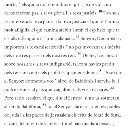
morts,
els qui ja no tenen dins el pit l’alè de vida, no
*
18
reconeixeran pas la teva glòria i la teva justícia.
Tan sols
reconeixerà la teva glòria i la teva justícia el qui té l’ànima
molt afligida, el qui camina afeblit i amb el cap baix, que té
19
els ulls esllanguits i l’ànima afamada.
Senyor, Déu nostre,
implorem la teva misericòrdia
no pas invocant els mèrits
*
20
dels nostres pares i dels nostres reis.
De fet, has abocat
sobre nosaltres la teva indignació, tal com havies predit
21
pels teus servents, els profetes, quan ens deien:
“Això diu
el Senyor: Sotmeteu-vos
al rei de Babilònia i serviu-lo, i
*
22
podreu viure al país que vaig donar als vostres pares.
Però si no escolteu el que diu el Senyor, si no us sotmeteu
23
al rei de Babilònia,
jo, el Senyor, faré callar en els pobles
de Judà i a les places de Jerusalem els crits de joia i de festa,
el cant del nuvi i de la núvia: tot el país quedarà desolat,