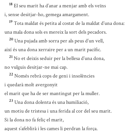
18
El seu marit ha d’anar a menjar amb els veïns
i, sense desitjar-ho, gemega amargament.
19
Tota maldat és petita al costat de la maldat d’una dona:
una mala dona sols es mereix la sort dels pecadors.
20
Una pujada amb sorra per als peus d’un vell,
així és una dona xerraire per a un marit pacífic.
21
No et deixis seduir per la bellesa d’una dona,
no vulguis desitjar-ne mai cap.
22
Només rebrà cops de geni i insolències
i quedarà molt avergonyit
el marit que ha de ser mantingut per la muller.
23
Una dona dolenta és una humiliació,
un motiu de tristesa i una ferida al cor del seu marit.
Si la dona no fa feliç el marit,
aquest s’afeblirà i les cames li perdran la força.