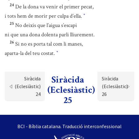
24
De la dona va venir el primer pecat,
i tots hem de morir per culpa d’ella.
*
25
No deixis que l’aigua s’escapi
ni que una dona dolenta parli lliurement.
26
Si no es porta tal com li manes,
aparta-la del teu costat.
*
Siràcida
Siràcida
Siràcida
(Eclesiàstic)
(Eclesiàstic)
(Eclesiàstic)
24
26
25
BCI - Bíblia catalana. Traducció interconfessional