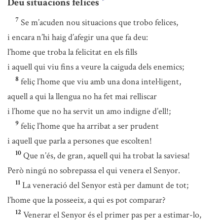
Deu situacions felices
*
7
Se m’acuden nou situacions que trobo felices,
i encara n’hi haig d’afegir una que fa deu:
l’home que troba la felicitat en els fills
i aquell qui viu fins a veure la caiguda dels enemics;
8
feliç l’home que viu amb una dona intel·ligent,
aquell a qui la llengua no ha fet mai relliscar
i l’home que no ha servit un amo indigne d’ell!;
9
feliç l’home que ha arribat a ser prudent
i aquell que parla a persones que escolten!
10
Que n’és, de gran, aquell qui ha trobat la saviesa!
Però ningú no sobrepassa el qui venera el Senyor.
11
La veneració del Senyor està per damunt de tot;
l’home que la posseeix, a qui es pot comparar?
12
Venerar el Senyor és el primer pas per a estimar-lo,