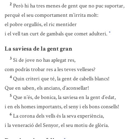
2
Però hi ha tres menes de gent que no puc suportar,
perquè el seu comportament m’irrita molt:
el pobre orgullós, el ric mentider
i el vell tan curt de gambals que comet adulteri.
*
La saviesa de la gent gran
3
Si de jove no has aplegat res,
com podràs trobar res a les teves velleses?
4
Quin criteri que té, la gent de cabells blancs!
Que en saben, els ancians, d’aconsellar!
5
Que n’és, de bonica, la saviesa en la gent d’edat,
i en els homes importants, el seny i els bons consells!
6
La corona dels vells és la seva experiència,
i la veneració del Senyor, el seu motiu de glòria.