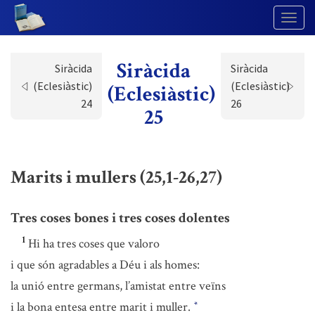
Togg
Navig
Siràcida
Siràcida
Siràcida
(Eclesiàstic)
(Eclesiàstic)
(Eclesiàstic)
24
26
25
Marits i mullers (25,1-26,27)
Tres coses bones i tres coses dolentes
1
Hi ha tres coses que valoro
i que són agradables a Déu i als homes:
la unió entre germans, l’amistat entre veïns
i la bona entesa entre marit i muller.
*