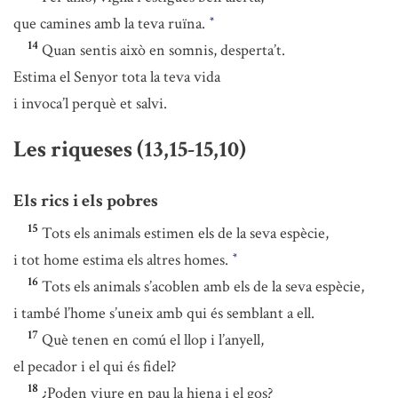
que camines amb la teva ruïna.
*
14
Quan sentis això en somnis, desperta’t.
Estima el Senyor tota la teva vida
i invoca’l perquè et salvi.
Les riqueses (13,15-15,10)
Els rics i els pobres
15
Tots els animals estimen els de la seva espècie,
i tot home estima els altres homes.
*
16
Tots els animals s’acoblen amb els de la seva espècie,
i també l’home s’uneix amb qui és semblant a ell.
17
Què tenen en comú el llop i l’anyell,
el pecador i el qui és fidel?
18
¿Poden viure en pau la hiena i el gos?