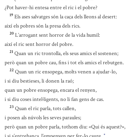
¿Pot haver-hi entesa entre el ric i el pobre?
19
Els ases salvatges són la caça dels lleons al desert:
així els pobres són la presa dels rics.
20
L’arrogant sent horror de la vida humil:
així el ric sent horror del pobre.
21
Quan un ric trontolla, els seus amics el sostenen;
però quan un pobre cau, fins i tot els amics el rebutgen.
22
Quan un ric ensopega, molts venen a ajudar-lo,
i si diu bestieses, li donen la raó;
quan un pobre ensopega, encara el renyen,
i si diu coses intel·ligents, no li fan gens de cas.
23
Quan el ric parla, tots callen,
i posen als núvols les seves paraules;
però quan un pobre parla, tothom diu: «Qui és aquest?»,
i si s’entrebanca, l’empenyen per fer-lo caure.
*