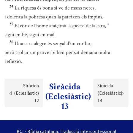
24
La riquesa és bona si ve de mans netes,
i dolenta la pobresa quan la pateixen els impius.
25
El cor de l’home afaiçona l’aspecte de la cara,
*
sigui en bé, sigui en mal.
26
Una cara alegre és senyal d’un cor bo,
però trobar un proverbi ben pensat demana molta
reflexió.
Siràcida
Siràcida
Siràcida
(Eclesiàstic)
(Eclesiàstic)
(Eclesiàstic)
12
14
13
BCI - Bíblia catalana. Traducció interconfessional