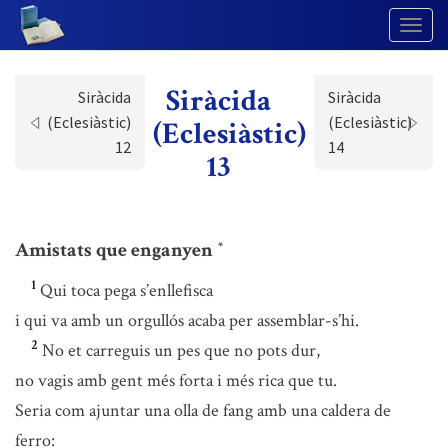
Togg
Navig
Siràcida
Siràcida
Siràcida
(Eclesiàstic)
(Eclesiàstic)
(Eclesiàstic)
12
14
13
Amistats que enganyen
*
1
Qui toca pega s’enllefisca
i qui va amb un orgullós acaba per assemblar-s’hi.
2
No et carreguis un pes que no pots dur,
no vagis amb gent més forta i més rica que tu.
Seria com ajuntar una olla de fang amb una caldera de
ferro: