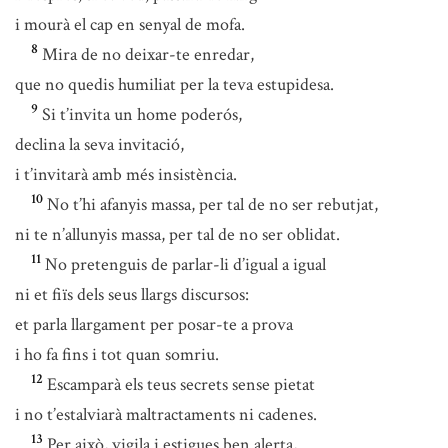
i mourà el cap en senyal de mofa.
8
Mira de no deixar-te enredar,
que no quedis humiliat per la teva estupidesa.
9
Si t’invita un home poderós,
declina la seva invitació,
i t’invitarà amb més insistència.
10
No t’hi afanyis massa, per tal de no ser rebutjat,
ni te n’allunyis massa, per tal de no ser oblidat.
11
No pretenguis de parlar-li d’igual a igual
ni et fiïs dels seus llargs discursos:
et parla llargament per posar-te a prova
i ho fa fins i tot quan somriu.
12
Escamparà els teus secrets sense pietat
i no t’estalviarà maltractaments ni cadenes.
13
Per això, vigila i estigues ben alerta,