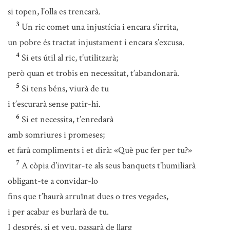
si topen, l’olla es trencarà.
3
Un ric comet una injustícia i encara s’irrita,
un pobre és tractat injustament i encara s’excusa.
4
Si ets útil al ric, t’utilitzarà;
però quan et trobis en necessitat, t’abandonarà.
5
Si tens béns, viurà de tu
i t’escurarà sense patir-hi.
6
Si et necessita, t’enredarà
amb somriures i promeses;
et farà compliments i et dirà: «Què puc fer per tu?»
7
A còpia d’invitar-te als seus banquets t’humiliarà
obligant-te a convidar-lo
fins que t’haurà arruïnat dues o tres vegades,
i per acabar es burlarà de tu.
I després, si et veu, passarà de llarg