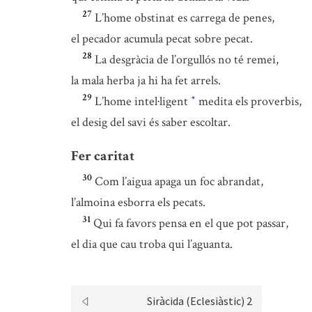
27
L’home obstinat es carrega de penes,
el pecador acumula pecat sobre pecat.
28
La desgràcia de l’orgullós no té remei,
la mala herba ja hi ha fet arrels.
29
L’home intel·ligent
medita els proverbis,
*
el desig del savi és saber escoltar.
Fer caritat
30
Com l’aigua apaga un foc abrandat,
l’almoina esborra els pecats.
31
Qui fa favors pensa en el que pot passar,
el dia que cau troba qui l’aguanta.
Siràcida (Eclesiàstic) 2