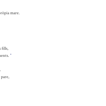
 pròpia mare.
fills,
ments.
*
.
 pare,