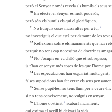
però el Senyor només revela als humils els seus se
20
En efecte, el Senyor és molt poderós,
però són els humils els qui el glorifiquen.
21
No busquis coses massa altes per a tu,
*
no investiguis el que està per damunt de les teves
22
Reflexiona sobre els manaments que has reb
perquè no tens cap necessitat de doctrines amaga
23
No t’ocupis en va d’allò que et sobrepassa;
ja t’han ensenyat més coses de les que l’home po
24
Les especulacions han esgarriat molta gent;
falses suposicions han fet errar els seus pensamen
25
Sense pupil·les, no tens llum per a veure-hi;
si no tens coneixement, no vulguis ensenyar.
26
L’home obstinat
acabarà malament,
*
qui estima el perill hi deixarà la vida.