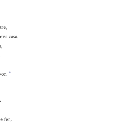
are,
eva casa.
,
.
nyor.
*
s
e fer,