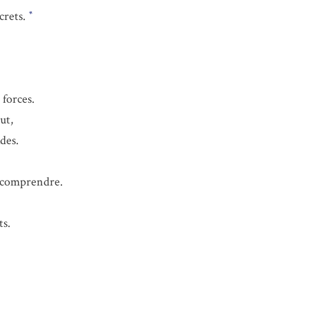
crets.
*
 forces.
ut,
des.
t comprendre.
ts.