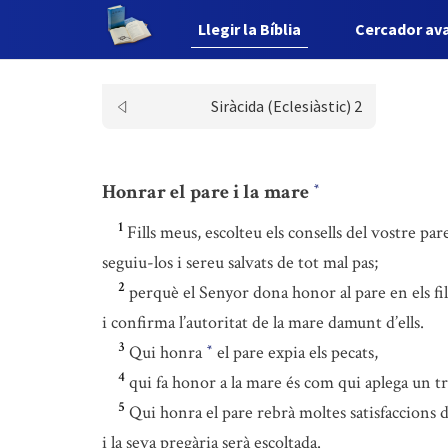
Llegir la Bíblia
Cercador av
Siràcida (Eclesiàstic) 2
Honrar el pare i la mare
*
1
Fills meus, escolteu els consells del vostre par
seguiu-los i sereu salvats de tot mal pas;
2
perquè el Senyor dona honor al pare en els fil
i confirma l’autoritat de la mare damunt d’ells.
3
Qui honra
el pare expia els pecats,
*
4
qui fa honor a la mare és com qui aplega un tr
5
Qui honra el pare rebrà moltes satisfaccions del
i la seva pregària serà escoltada.