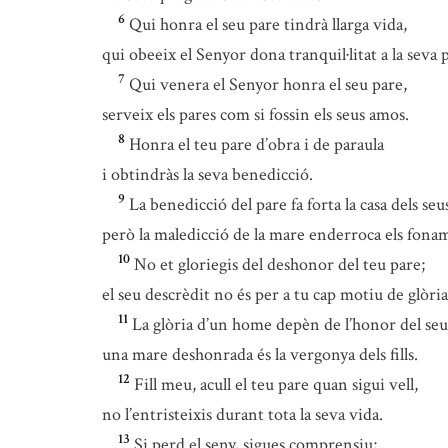
6
Qui honra el seu pare tindrà llarga vida,
qui obeeix el Senyor dona tranquil·litat a la seva
7
Qui venera el Senyor honra el seu pare,
serveix els pares com si fossin els seus amos.
8
Honra el teu pare d’obra i de paraula
i obtindràs la seva benedicció.
9
La benedicció del pare fa forta la casa dels seus 
però la maledicció de la mare enderroca els fona
10
No et gloriegis del deshonor del teu pare;
el seu descrèdit no és per a tu cap motiu de glòria
11
La glòria d’un home depèn de l’honor del seu
una mare deshonrada és la vergonya dels fills.
12
Fill meu, acull el teu pare quan sigui vell,
no l’entristeixis durant tota la seva vida.
13
Si perd el seny, sigues comprensiu;