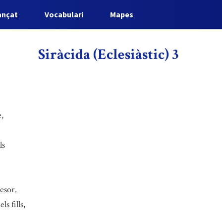
ançat
Vocabulari
Mapes
Siràcida (Eclesiàstic) 3
e,
ls
esor.
s fills,