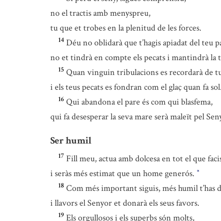
no el tractis amb menyspreu,
tu que et trobes en la plenitud de les forces.
14
Déu no oblidarà que t’hagis apiadat del teu p
no et tindrà en compte els pecats i mantindrà la t
15
Quan vinguin tribulacions es recordarà de tu
i els teus pecats es fondran com el glaç quan fa sol
16
Qui abandona el pare és com qui blasfema,
qui fa desesperar la seva mare serà maleït pel Se
Ser humil
17
Fill meu, actua amb dolcesa en tot el que faci
i seràs més estimat que un home generós.
*
18
Com més important siguis, més humil t’has d
i llavors el Senyor et donarà els seus favors.
19
Els orgullosos i els superbs són molts,