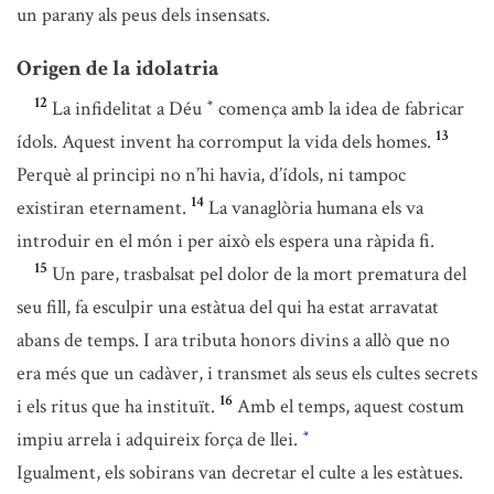
un parany als peus dels insensats.
Origen de la idolatria
12
La infidelitat a Déu
comença amb la idea de fabricar
*
13
ídols. Aquest invent ha corromput la vida dels homes.
Perquè al principi no n’hi havia, d’ídols, ni tampoc
14
existiran eternament.
La vanaglòria humana els va
introduir en el món i per això els espera una ràpida fi.
15
Un pare, trasbalsat pel dolor de la mort prematura del
seu fill, fa esculpir una estàtua del qui ha estat arravatat
abans de temps. I ara tributa honors divins a allò que no
era més que un cadàver, i transmet als seus els cultes secrets
16
i els ritus que ha instituït.
Amb el temps, aquest costum
impiu arrela i adquireix força de llei.
*
Igualment, els sobirans van decretar el culte a les estàtues.