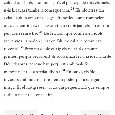
culte d’uns ídols abominables és el principi de tots els mals;
28
n’és la causa i també la conseqüència.
Els idòlatres tan
aviat exulten amb una alegria frenètica com pronuncien
oracles mentiders; tan aviat viuen trepitjant els altres com
29
perjuren sense fre.
De fet, com que confien en ídols
sense vida, ja poden jurar en fals: no cal que temin cap
30
revenja!
Però un doble càstig els caurà al damunt:
primer, perquè recorrent als ídols s’han fet una idea falsa de
Déu; després, perquè han perjurat amb mala fe,
31
menyspreant la santedat divina.
En canvi, els ídols
invocats amb jurament no tenen poder per a castigar
ningú. És el càstig reservat als qui pequen, allò que sempre
acaba atrapant els culpables.