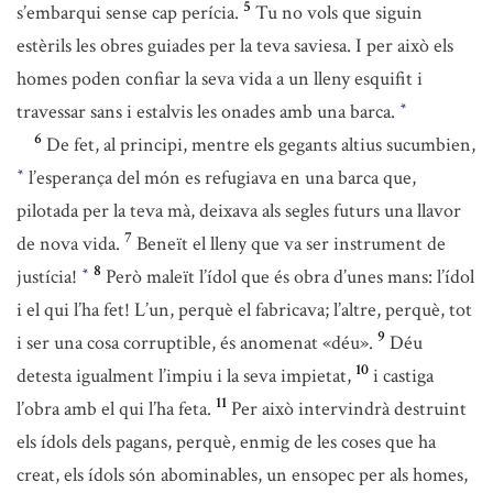
5
s’embarqui sense cap perícia.
Tu no vols que siguin
estèrils les obres guiades per la teva saviesa. I per això els
homes poden confiar la seva vida a un lleny esquifit i
travessar sans i estalvis les onades amb una barca.
*
6
De fet, al principi, mentre els gegants altius sucumbien,
l’esperança del món es refugiava en una barca que,
*
pilotada per la teva mà, deixava als segles futurs una llavor
7
de nova vida.
Beneït el lleny que va ser instrument de
8
justícia!
Però maleït l’ídol que és obra d’unes mans: l’ídol
*
i el qui l’ha fet! L’un, perquè el fabricava; l’altre, perquè, tot
9
i ser una cosa corruptible, és anomenat «déu».
Déu
10
detesta igualment l’impiu i la seva impietat,
i castiga
11
l’obra amb el qui l’ha feta.
Per això intervindrà destruint
els ídols dels pagans, perquè, enmig de les coses que ha
creat, els ídols són abominables, un ensopec per als homes,