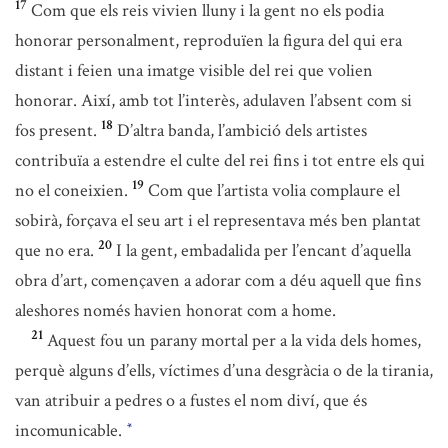
17
Com que els reis vivien lluny i la gent no els podia
honorar personalment, reproduïen la figura del qui era
distant i feien una imatge visible del rei que volien
honorar. Així, amb tot l’interès, adulaven l’absent com si
18
fos present.
D’altra banda, l’ambició dels artistes
contribuïa a estendre el culte del rei fins i tot entre els qui
19
no el coneixien.
Com que l’artista volia complaure el
sobirà, forçava el seu art i el representava més ben plantat
20
que no era.
I la gent, embadalida per l’encant d’aquella
obra d’art, començaven a adorar com a déu aquell que fins
aleshores només havien honorat com a home.
21
Aquest fou un parany mortal per a la vida dels homes,
perquè alguns d’ells, víctimes d’una desgràcia o de la tirania,
van atribuir a pedres o a fustes el nom diví, que és
incomunicable.
*