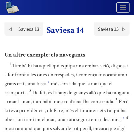
Togg
Navig
Saviesa 14
Saviesa 13
Saviesa 15
Un altre exemple: els navegants
1
També hi ha aquell qui equipa una embarcació, disposat
a fer front a les ones encrespades, i comença invocant amb
grans crits una fusta
més corcada que la nau que el
*
2
transporta.
De fet, és l’afany de guanys allò que ha mogut a
3
armar la nau, i un hàbil mestre d’aixa l’ha construïda.
Però
la teva providència, oh Pare, n’és el timoner: ets tu qui ha
4
obert un camí en el mar, una ruta segura entre les ones,
*
mostrant així que pots salvar de tot perill, encara que algú