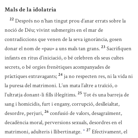
Mals de la idolatria
22
Després no n’han tingut prou d’anar errats sobre la
noció de Déu; vivint submergits en el mar de
contradiccions que venen de la seva ignorància, gosen
23
donar el nom de «pau» a uns mals tan grans.
Sacrifiquen
infants en ritus d’iniciació, o bé celebren els seus cultes
secrets, o bé orgies frenètiques acompanyades de
24
pràctiques extravagants;
ja no respecten res, ni la vida ni
la puresa del matrimoni. L’un mata l’altre a traïció, o
25
l’ultratja donant-li fills il·legítims.
Tot és una barreja de
sang i homicidis, furt i engany, corrupció, deslleialtat,
26
desordre, perjuri,
confusió de valors, desagraïment,
decadència moral, perversions sexuals, desordres en el
27
matrimoni, adulteris i llibertinatge.
Efectivament, el
*