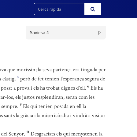
Saviesa 4
lava que morissin; la seva partença era tinguda per
n càstig,
però de fet tenien l’esperança segura de
*
6
osat a prova i els ha trobat dignes d’ell.
Els ha
ar-los, els justos resplendiran, seran com les
9
r sempre.
Els qui tenien posada en ell la
sants la gràcia i la misericòrdia i vindrà a visitar
11
 del Senyor.
Desgraciats els qui menystenen la