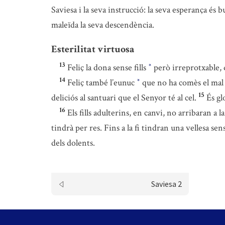
Saviesa i la seva instrucció: la seva esperança és b
maleïda la seva descendència.
Esterilitat virtuosa
13
Feliç la dona sense fills
però irreprotxable,
*
14
Feliç també l’eunuc
que no ha comès el mal n
*
15
deliciós al santuari que el Senyor té al cel.
És gl
16
Els fills adulterins, en canvi, no arribaran a
tindrà per res. Fins a la fi tindran una vellesa se
dels dolents.
Saviesa 2