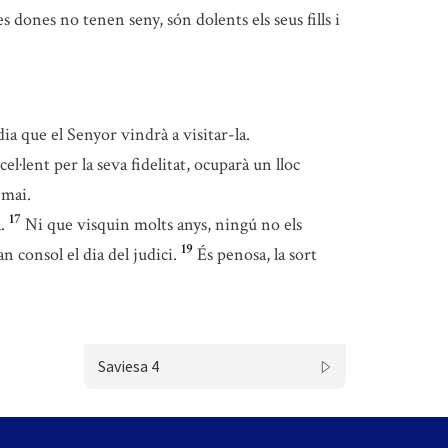
s dones no tenen seny, són dolents els seus fills i
 dia que el Senyor vindrà a visitar-la.
·lent per la seva fidelitat, ocuparà un lloc
 mai.
17
.
Ni que visquin molts anys, ningú no els
19
n consol el dia del judici.
És penosa, la sort
Saviesa 4