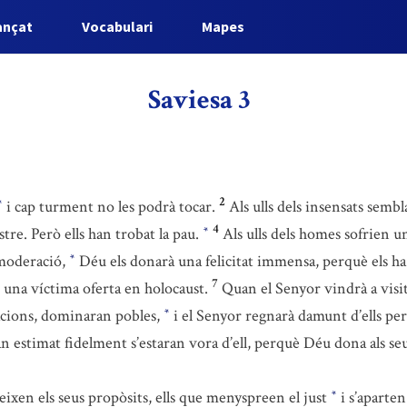
ançat
Vocabulari
Mapes
Saviesa 3
2
i cap turment no les podrà tocar.
Als ulls dels insensats semb
*
4
tre. Però ells han trobat la pau.
Als ulls dels homes sofrien u
*
 moderació,
Déu els donarà una felicitat immensa, perquè els ha p
*
7
m una víctima oferta en holocaust.
Quan el Senyor vindrà a visit
cions, dominaran pobles,
i el Senyor regnarà damunt d’ells pe
*
n estimat fidelment s’estaran vora d’ell, perquè Déu dona als seus 
eixen els seus propòsits, ells que menyspreen el just
i s’aparten
*