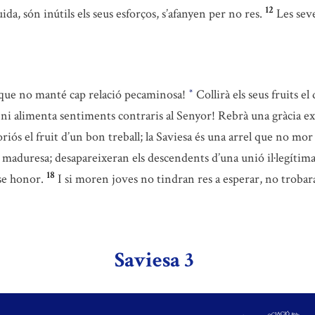
12
uida, són inútils els seus esforços, s’afanyen per no res.
Les seve
 que no manté cap relació pecaminosa!
Collirà els seus fruits el
*
i alimenta sentiments contraris al Senyor! Rebrà una gràcia excel
oriós el fruit d’un bon treball; la Saviesa és una arrel que no mor
 la maduresa; desapareixeran els descendents d’una unió il·legítima
18
nse honor.
I si moren joves no tindran res a esperar, no trobara
Saviesa 3