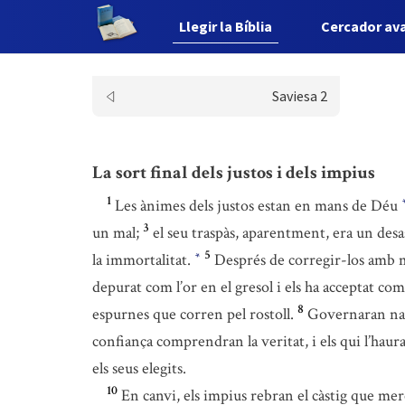
Llegir la Bíblia
Cercador av
Saviesa 2
La sort final dels justos i dels impius
1
Les ànimes dels justos estan en mans de Déu
3
un mal;
el seu traspàs, aparentment, era un desas
5
la immortalitat.
Després de corregir-los amb
*
depurat com l’or en el gresol i els ha acceptat co
8
espurnes que corren pel rostoll.
Governaran na
confiança comprendran la veritat, i els qui l’haura
els seus elegits.
10
En canvi, els impius rebran el càstig que mer