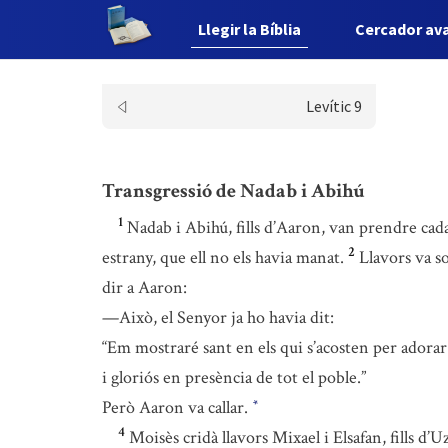
Llegir la Bíblia
Cercador av
Levític 9
Transgressió de Nadab i Abihú
1
Nadab i Abihú, fills d’Aaron, van prendre cad
2
estrany, que ell no els havia manat.
Llavors va s
dir a Aaron:
—Això, el Senyor ja ho havia dit:
“Em mostraré sant en els qui s’acosten per adora
i gloriós en presència de tot el poble.”
Però Aaron va callar.
*
4
Moisès cridà llavors Mixael i Elsafan, fills d’Uz