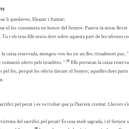
ts
que li quedaven, Eleazar i Itamar:
e el foc consumeix en honor del Senyor. Pasteu-la sense llevat i 
 Tu i els teus fills teniu dret sobre aquesta part de les ofrenes
r i la cuixa reservada, mengeu-vos-ho en un lloc ritualment pur,
*
15
e comunió oferts pels israelites.
Ells portaran la cuixa reserv
*
el foc, perquè les oferiu davant el Senyor; aquelles dues parts se
t.
rifici pel pecat i es va trobar que ja l’havien cremat. Llavors s’in
ctima del sacrifici pel pecat? És cosa molt sagrada, i el Senyor u
18