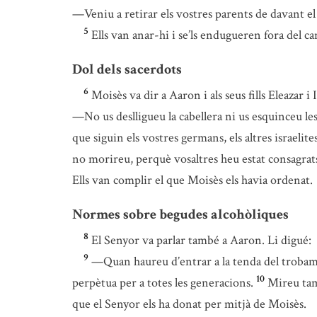
—Veniu a retirar els vostres parents de davant el
5
Ells van anar-hi i se’ls endugueren fora del 
Dol dels sacerdots
6
Moisès va dir a Aaron i als seus fills Eleazar i 
—No us deslligueu la cabellera ni us esquinceu les
que siguin els vostres germans, els altres israelite
no morireu, perquè vosaltres heu estat consagrats
Ells van complir el que Moisès els havia ordenat.
Normes sobre begudes alcohòliques
8
El Senyor va parlar també a Aaron. Li digué:
9
—Quan haureu d’entrar a la tenda del trobament
10
perpètua per a totes les generacions.
Mireu tam
que el Senyor els ha donat per mitjà de Moisès.