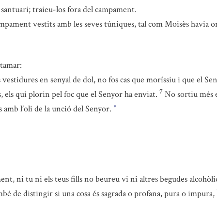
 santuari; traieu-los fora del campament.
campament vestits amb les seves túniques, tal com Moisès havia o
Itamar:
 vestidures en senyal de dol, no fos cas que moríssiu i que el Se
7
s, els qui plorin pel foc que el Senyor ha enviat.
No sortiu més e
 amb l’oli de la unció del Senyor.
*
, ni tu ni els teus fills no beureu vi ni altres begudes alcohòl
bé de distingir si una cosa és sagrada o profana, pura o impura,