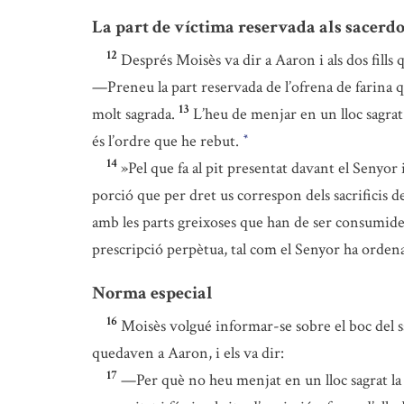
La part de víctima reservada als sacerdo
12
Després Moisès va dir a Aaron i als dos fills 
—Preneu la part reservada de l’ofrena de farina qu
13
molt sagrada.
L’heu de menjar en un lloc sagrat.
és l’ordre que he rebut.
*
14
»Pel que fa al pit presentat davant el Senyo
porció que per dret us correspon dels sacrificis d
amb les parts greixoses que han de ser consumides p
prescripció perpètua, tal com el Senyor ha ordena
Norma especial
16
Moisès volgué informar-se sobre el boc del sac
quedaven a Aaron, i els va dir:
17
—Per què no heu menjat en un lloc sagrat la ví