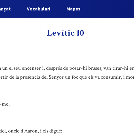
ançat
Vocabulari
Mapes
Levític 10
a un el seu encenser i, després de posar-hi brases, van tirar-hi
ortir de la presència del Senyor un foc que els va consumir, i m
r-me,
iel, oncle d’Aaron, i els digué: