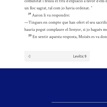
comunitat i féssiu el ritu d’expiació a favor d’ells
un lloc sagrat, tal com jo havia ordenat.
*
19
Aaron li va respondre:
—Tingues en compte que han ofert el seu sacrifici
hauria pogut complaure el Senyor, si jo hagués men
20
En sentir aquesta resposta, Moisès es va dona
Levític 9