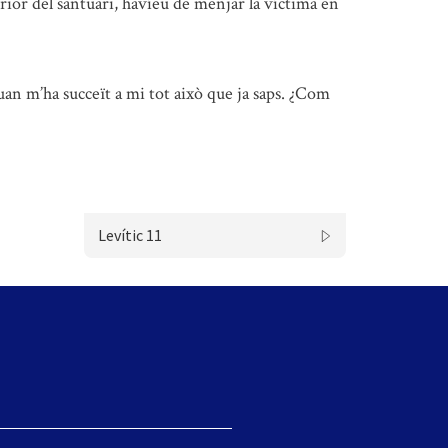
terior del santuari, havíeu de menjar la víctima en
uan m’ha succeït a mi tot això que ja saps. ¿Com
Levític 11