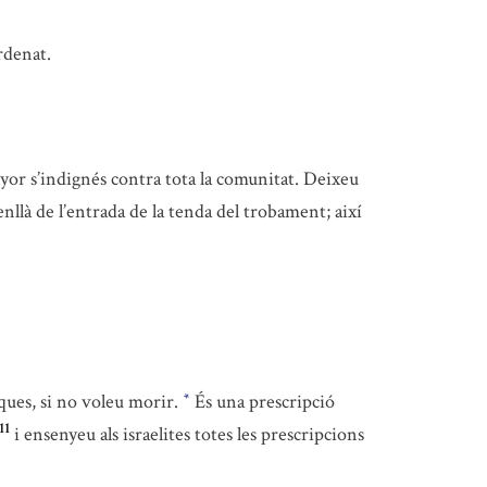
rdenat.
nyor s’indignés contra tota la comunitat. Deixeu
nllà de l’entrada de la tenda del trobament; així
iques, si no voleu morir.
És una prescripció
*
11
i ensenyeu als israelites totes les prescripcions