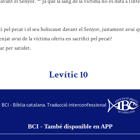
 davant el Senyor.
Ja que la sang de la víctima no és duta a l’in
 pel pecat i el seu holocaust davant el Senyor, justament avui q
jat avui de la víctima oferta en sacrifici pel pecat?
r per satisfet.
Levític 10
BCI - Bíblia catalana. Traducció interconfessional
BCI - També disponible en APP