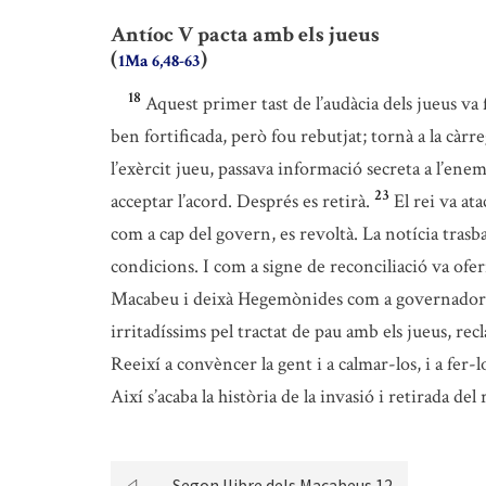
Antíoc V pacta amb els jueus
(
)
1Ma 6,48-63
18
Aquest primer tast de l’audàcia dels jueus va 
ben fortificada, però fou rebutjat; tornà a la càrr
l’exèrcit jueu, passava informació secreta a l’enem
23
acceptar l’acord. Després es retirà.
El rei va at
com a cap del govern, es revoltà. La notícia trasba
condicions. I com a signe de reconciliació va ofer
Macabeu i deixà Hegemònides com a governador
irritadíssims pel tractat de pau amb els jueus, recl
Reeixí a convèncer la gent i a calmar-los, i a fer-
Així s’acaba la història de la invasió i retirada del
Segon llibre dels Macabeus 12