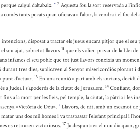
7
u perquè caigui daltabaix.
Aquesta fou la sort reservada a l’infi
*
 comès tants pecats quan oficiava a l’altar, la cendra i el foc del
intencions, disposat a tractar els jueus encara pitjor que el seu 
11
el seu ajut, sobretot llavors
que els volien privar de la Llei de
ans infames el seu poble que tot just llavors coneixia un moment
 durant tres dies, suplicaven al Senyor misericordiós plorant i d
13
a punt d’actuar.
En una reunió a part amb els ancians, decidí d
14
és a Judea i s’apoderés de la ciutat de Jerusalem.
Confiant, don
ns a la mort per les lleis, pel temple, la ciutat, la pàtria i les in
rasenya «Victòria de Déu».
Llavors, de nit, amb un escamot de jo
*
 matar uns dos mil homes i va traspassar l’elefant principal i l’
17
mes es retiraren victoriosos.
Ja despuntava el nou dia quan, gr