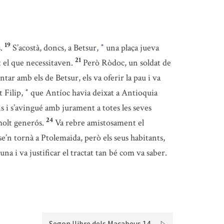
19
.
S’acostà, doncs, a Betsur,
una plaça jueva
*
21
ot el que necessitaven.
Però Ròdoc, un soldat de
ntar amb els de Betsur, els va oferir la pau i va
t Filip,
que Antíoc havia deixat a Antioquia
*
ons i s’avingué amb jurament a totes les seves
24
molt generós.
Va rebre amistosament el
e’n tornà a Ptolemaida, però els seus habitants,
buna i va justificar el tractat tan bé com va saber.
Segon llibre dels Macabeus 14