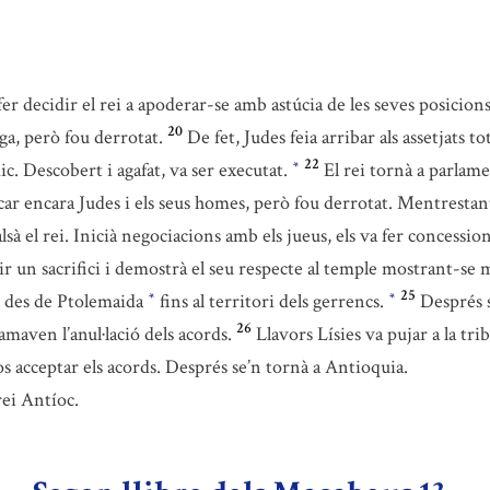
fer decidir el rei a apoderar-se amb astúcia de les seves posicions
20
ega, però fou derrotat.
De fet, Judes feia arribar als assetjats t
22
ic. Descobert i agafat, va ser executat.
El rei tornà a parlame
*
acar encara Judes i els seus homes, però fou derrotat. Mentrestan
lsà el rei. Inicià negociacions amb els jueus, els va fer concessi
ir un sacrifici i demostrà el seu respecte al temple mostrant-se 
25
 des de Ptolemaida
fins al territori dels gerrencs.
Després s
*
*
26
amaven l’anul·lació dels acords.
Llavors Lísies va pujar a la tri
los acceptar els acords. Després se’n tornà a Antioquia.
 rei Antíoc.