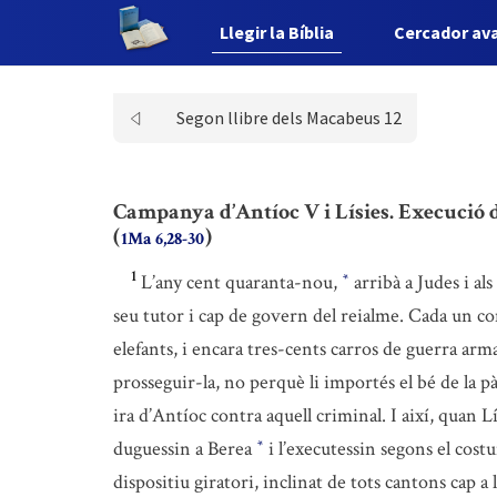
Llegir la Bíblia
Cercador av
Segon llibre dels Macabeus 12
Campanya d’Antíoc V i Lísies. Execució
(
)
1Ma 6,28-30
1
L’any cent quaranta-nou,
arribà a Judes i a
*
seu tutor i cap de govern del reialme. Cada un 
elefants, i encara tres-cents carros de guerra armat
prosseguir-la, no perquè li importés el bé de la 
ira d’Antíoc contra aquell criminal. I així, quan 
duguessin a Berea
i l’executessin segons el costu
*
dispositiu giratori, inclinat de tots cantons cap a 