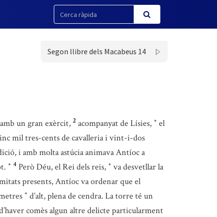
Segon llibre dels Macabeus 14
2
amb un gran exèrcit,
acompanyat de Lísies,
el
*
inc mil tres-cents de cavalleria i vint-i-dos
dició, i amb molta astúcia animava Antíoc a
4
ot.
Però Déu, el Rei dels reis,
va desvetllar la
*
*
lamitats presents, Antíoc va ordenar que el
s metres
d’alt, plena de cendra. La torre té un
*
 d’haver comès algun altre delicte particularment