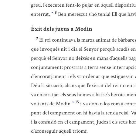
greu, l’executen fent-lo pujar en aquell dispositi
8
enterrat.
Ben merescut s’ho tenia! Ell que havia
*
Èxit dels jueus a Modín
9
El rei continuava la marxa animat de bàrbares 
que invoqués nit i dia el Senyor perquè acudís en 
perquè el Senyor no deixés en mans d’aquells pag
conjuntament: prostrats a terra sense interrupció
d’encoratjament i els va ordenar que estiguessin 
Déu la situació, abans que l’exèrcit del rei no entr
va encoratjar els seus homes a batre’s heroicament fi
15
voltants de Modín
i va donar-los com a cont
*
punt del campament on hi havia la tenda reial. Va
i la confusió en el campament, Judes i els seus ho
d’aconseguir aquell triomf.