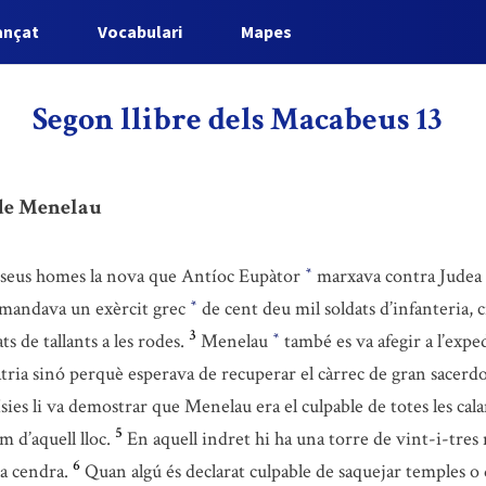
ançat
Vocabulari
Mapes
Segon llibre dels Macabeus 13
 de Menelau
ls seus homes la nova que Antíoc Eupàtor
marxava contra Judea 
*
comandava un exèrcit grec
de cent deu mil soldats d’infanteria, c
*
3
s de tallants a les rodes.
Menelau
també es va afegir a l’expe
*
pàtria sinó perquè esperava de recuperar el càrrec de gran sacerd
Lísies li va demostrar que Menelau era el culpable de totes les ca
5
m d’aquell lloc.
En aquell indret hi ha una torre de vint-i-tre
6
la cendra.
Quan algú és declarat culpable de saquejar temples o