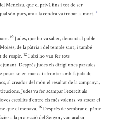
del Menelau, que el privà fins i tot de ser
 qual són purs, ara a la cendra va trobar la mort.
*
10
pare.
Judes, que ho va saber, demanà al poble
 Moisès, de la pàtria i del temple sant, i també
12
 de respir.
I així ho van fer tots
ejunant. Després Judes els dirigí unes paraules
e posar-se en marxa i afrontar amb l’ajuda de
cs, al creador del món el resultat de la campanya,
stitucions. Judes va fer acampar l’exèrcit als
ves escollits d’entre els més valents, va atacar el
16
home que el menava.
Després de sembrar el pànic
àcies a la protecció del Senyor, van acabar