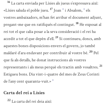
16
La carta enviada per Lísies als jueus s’expressava així:
17
«Lísies saluda el poble jueu.
Joan
i Absalom,
els
*
*
vostres ambaixadors, m’han fet arribar el document adjunt,
18
pregant-me que en ratifiqués el contingut.
He exposat al
rei tot el que calia posar a la seva consideració i el rei ha
19
accedit a tot el que depèn d’ell.
Si continueu, doncs, amb
aquestes bones disposicions envers el govern, jo també
20
maldaré d’ara endavant per contribuir al vostre bé.
Pel
que fa als detalls, he donat instruccions als vostres
21
representants i als meus perquè els tractin amb vosaltres.
Estigueu bons. Dia vint-i-quatre del mes de Zeus Corinti
de l’any cent quaranta-vuit.»
*
Carta del rei a Lísies
22
La carta del rei deia així: