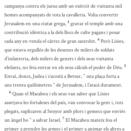
campanya contra els jueus amb un exèrcit de vuitanta mil
homes acompanyats de tota la cavalleria. Volia convertir
3
Jerusalem en una ciutat grega,
gravar el temple amb una
contribució idèntica a la dels llocs de culte pagans i posar
4
cada any en venda el càrrec de gran sacerdot.
Però Lísies,
que estava orgullós de les desenes de milers de soldats
d’infanteria, dels milers de genets i dels seus vuitanta
5
elefants, no feia entrar en els seus càlculs el poder de Déu.
Envaí, doncs, Judea i s’acostà a Betsur,
una plaça forta a
*
uns trenta quilòmetres
de Jerusalem, i l’atacà durament.
*
6
Quan el Macabeu i els seus van saber que Lísies
assetjava les fortaleses del país, van convocar la gent i, tots
plegats, suplicaren al Senyor amb plors i gemecs que enviés
7
un àngel bo
a salvar Israel.
El Macabeu mateix fou el
*
primer a prendre les armes i el primer a animar els altres a