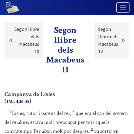
Togg
Navig
Segon
Segon llibre
Segon
dels
llibre dels
llibre
Macabeus
Macabeus
dels
10
12
Macabeus
11
Campanya de Lísies
(
)
1Ma 4,26-35
1
Lísies, tutor i parent del rei,
que era el cap del govern
*
del reialme, estava molt preocupat per tots aquells
2
contratemps. Per això, molt poc després,
va sortir en