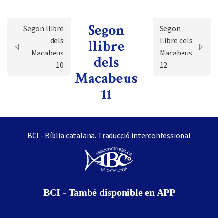
Segon
Segon llibre
Segon
dels
llibre dels
llibre
Macabeus
Macabeus
dels
10
12
Macabeus
11
BCI - Bíblia catalana. Traducció interconfessional
BCI - També disponible en APP