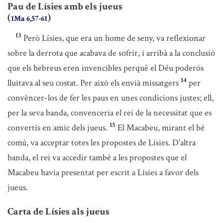
Pau de Lísies amb els jueus
(
)
1Ma 6,57-61
13
Però Lísies, que era un home de seny, va reflexionar
sobre la derrota que acabava de sofrir, i arribà a la conclusió
que els hebreus eren invencibles perquè el Déu poderós
14
lluitava al seu costat. Per això els envià missatgers
per
convèncer-los de fer les paus en unes condicions justes; ell,
per la seva banda, convenceria el rei de la necessitat que es
15
convertís en amic dels jueus.
El Macabeu, mirant el bé
comú, va acceptar totes les propostes de Lísies. D’altra
banda, el rei va accedir també a les propostes que el
Macabeu havia presentat per escrit a Lísies a favor dels
jueus.
Carta de Lísies als jueus