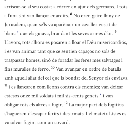
arriscar-se al seu costat a córrer en ajut dels germans. I tots
8
a l’una s’hi van llançar enardits.
No eren gaire lluny de
Jerusalem, quan se’ls va aparèixer un cavaller vestit de
9
blanc
que els guiava, brandant les seves armes d’or.
*
Llavors, tots alhora es posaren a lloar el Déu misericordiós,
i es van animar tant que se sentien capaços no sols de
traspassar homes, sinó de foradar les feres més salvatges i
10
fins muralles de ferro.
Van avançar en ordre de batalla
amb aquell aliat del cel que la bondat del Senyor els enviava
11
i es llançaren com lleons contra els enemics; van deixar
estesos onze mil soldats i mil sis-cents genets
i van
*
12
obligar tots els altres a fugir.
La major part dels fugitius
s’hagueren d’escapar ferits i desarmats. I el mateix Lísies es
va salvar fugint com un covard.