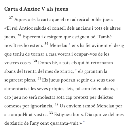
Carta d’Antíoc V als jueus
27
Aquesta és la carta que el rei adreçà al poble jueu:
«El rei Antíoc saluda el consell dels ancians i tots els altres
28
jueus.
Esperem i desitgem que estigueu bé. També
29
nosaltres ho estem.
Menelau
ens ha fet avinent el desig
*
que teniu de tornar a casa vostra i ocupar-vos de les
30
vostres coses.
Doncs bé, a tots els qui hi retornaran
abans del trenta del mes de xàntic,
els garantim la
*
31
seguretat plena.
Els jueus podran seguir els seus usos
alimentaris i les seves pròpies lleis, tal com feien abans, i
cap jueu no serà molestat sota cap pretext per delictes
32
comesos per ignorància.
Us enviem també Menelau per
33
a tranquil·litat vostra.
Estigueu bons. Dia quinze del mes
de xàntic de l’any cent quaranta-vuit.»
*