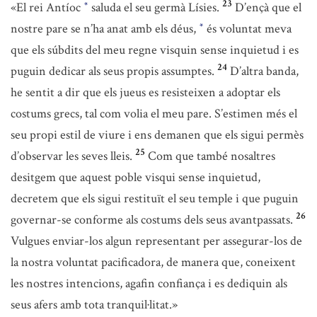
23
«El rei Antíoc
saluda el seu germà Lísies.
D’ençà que el
*
nostre pare se n’ha anat amb els déus,
és voluntat meva
*
que els súbdits del meu regne visquin sense inquietud i es
24
puguin dedicar als seus propis assumptes.
D’altra banda,
he sentit a dir que els jueus es resisteixen a adoptar els
costums grecs, tal com volia el meu pare. S’estimen més el
seu propi estil de viure i ens demanen que els sigui permès
25
d’observar les seves lleis.
Com que també nosaltres
desitgem que aquest poble visqui sense inquietud,
decretem que els sigui restituït el seu temple i que puguin
26
governar-se conforme als costums dels seus avantpassats.
Vulgues enviar-los algun representant per assegurar-los de
la nostra voluntat pacificadora, de manera que, coneixent
les nostres intencions, agafin confiança i es dediquin als
seus afers amb tota tranquil·litat.»