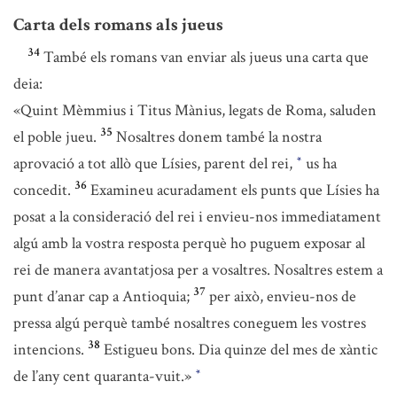
Carta dels romans als jueus
34
També els romans van enviar als jueus una carta que
deia:
«Quint Mèmmius i Titus Mànius, legats de Roma, saluden
35
el poble jueu.
Nosaltres donem també la nostra
aprovació a tot allò que Lísies, parent del rei,
us ha
*
36
concedit.
Examineu acuradament els punts que Lísies ha
posat a la consideració del rei i envieu-nos immediatament
algú amb la vostra resposta perquè ho puguem exposar al
rei de manera avantatjosa per a vosaltres. Nosaltres estem a
37
punt d’anar cap a Antioquia;
per això, envieu-nos de
pressa algú perquè també nosaltres coneguem les vostres
38
intencions.
Estigueu bons. Dia quinze del mes de xàntic
de l’any cent quaranta-vuit.»
*