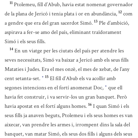
11
Ptolemeu, fill d’Abub, havia estat nomenat governador
12
de la plana de Jericó i tenia plata i or en abundància,
com
13
a gendre que era del gran sacerdot Simó.
Ple d’ambició,
aspirava a fer-se amo del país, eliminant traïdorament
Simó i els seus fills.
14
En un viatge per les ciutats del país per atendre les
seves necessitats, Simó va baixar a Jericó amb els seus fills
Mataties i Judes. Era el mes onzè, el mes de xebat, de l’any
15
cent setanta-set.
El fill d’Abub els va acollir amb
*
segones intencions en el fortí anomenat Doc,
que ell
*
havia fet construir, i va servir-los un gran banquet. Però
16
havia apostat en el fortí alguns homes.
I quan Simó i els
seus fills ja anaven beguts, Ptolemeu i els seus homes es van
aixecar, van prendre les armes i, irrompent dins la sala del
banquet, van matar Simó, els seus dos fills i alguns dels seus