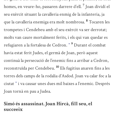
7
homes, en veure-ho, passaren darrere d’ell.
Joan dividí el
seu exèrcit situant la cavalleria enmig de la infanteria, ja
8
que la cavalleria enemiga era molt nombrosa.
Tocaren les
trompetes i Cendebeu amb el seu exèrcit va ser derrotat;
molts van caure mortalment ferits, i els qui van quedar es
9
refugiaren a la fortalesa de Cedron.
Durant el combat
*
havia estat ferit Judes, el germà de Joan, però aquest
continuà la persecució de l’enemic fins a arribar a Cedron,
10
reconstruïda per Cendebeu.
Els fugitius anaren fins a les
torres dels camps de la rodalia d’Asdod. Joan va calar foc a la
ciutat
i va causar unes dues mil baixes a l’enemic. Després
*
Joan tornà en pau a Judea.
Simó és assassinat. Joan Hircà, fill seu, el
succeeix