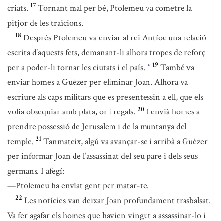
17
criats.
Tornant mal per bé, Ptolemeu va cometre la
pitjor de les traïcions.
18
Després Ptolemeu va enviar al rei Antíoc una relació
escrita d’aquests fets, demanant-li alhora tropes de reforç
19
per a poder-li tornar les ciutats i el país.
També va
*
enviar homes a Guèzer per eliminar Joan. Alhora va
escriure als caps militars que es presentessin a ell, que els
20
volia obsequiar amb plata, or i regals.
I envià homes a
prendre possessió de Jerusalem i de la muntanya del
21
temple.
Tanmateix, algú va avançar-se i arribà a Guèzer
per informar Joan de l’assassinat del seu pare i dels seus
germans. I afegí:
—Ptolemeu ha enviat gent per matar-te.
22
Les notícies van deixar Joan profundament trasbalsat.
Va fer agafar els homes que havien vingut a assassinar-lo i