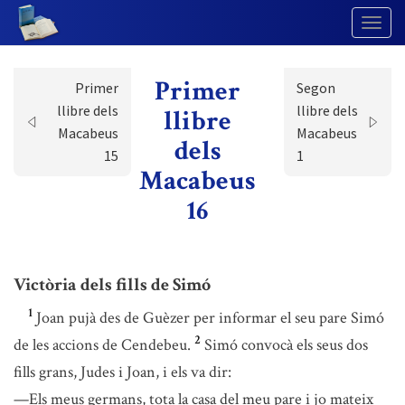
Togg
Navig
Primer
Primer
Segon
llibre dels
llibre dels
llibre
Macabeus
Macabeus
dels
15
1
Macabeus
16
Victòria dels fills de Simó
1
Joan pujà des de Guèzer per informar el seu pare Simó
2
de les accions de Cendebeu.
Simó convocà els seus dos
fills grans, Judes i Joan, i els va dir:
—Els meus germans, tota la casa del meu pare i jo mateix