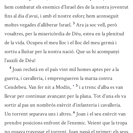
hem combatut els enemics d’Israel des de la nostra joventut
fins al dia d’avui, i amb el nostre esforç hem aconseguit
3
moltes vegades d’alliberar Israel.
Ara ja soc vell, però
vosaltres, per la misericòrdia de Déu, esteu en la plenitud
de la vida. Ocupeu el meu lloc i el lloc del meu germà i
sortiu a lluitar per la nostra nació. Que us hi acompanyi
l’auxili de Déu!
4
Joan reclutà en el país vint mil homes aptes per a la
guerra, i cavalleria, i emprengueren la marxa contra
5
Cendebeu. Van fer nit a Modín,
i a trenc d’alba es van
*
llevar per continuar avançant per la plana. Tot d’una els va
sortir al pas un nombrós exèrcit d’infanteria i cavalleria.
6
Un torrent separava uns i altres.
Joan i el seu exèrcit van
prendre posicions enfront de l’enemic. Veient que la tropa
no gosava travessar el torrent, Joan passà el primer; els seus