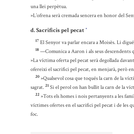
una llei perpètua.
»L’ofrena serà cremada sencera en honor del Sen
d. Sacrificis pel pecat
*
17
El Senyor va parlar encara a Moisès. Li digué
18
—Comunica a Aaron i als seus descendents que a
»La víctima oferta pel pecat serà degollada davant
ofereixi el sacrifici pel pecat, en menjarà, però en
20
»Qualsevol cosa que toqués la carn de la víc
21
sagrat.
Si el perol on han bullit la carn de la ví
22
»Tots els homes i nois pertanyents a les famí
víctimes ofertes en el sacrifici pel pecat i de les 
foc.