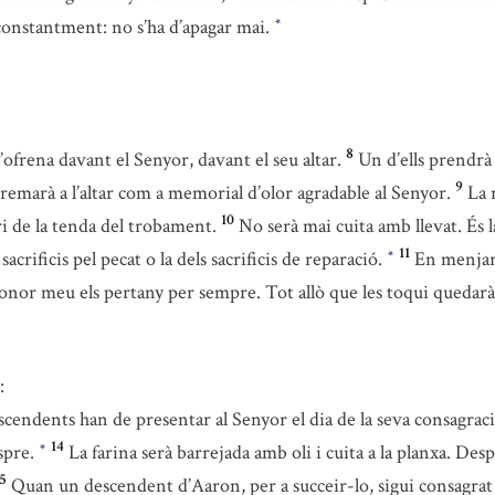
 constantment: no s’ha d’apagar mai.
*
8
ofrena davant el Senyor, davant el seu altar.
Un d’ells prendrà 
9
cremarà a l’altar com a memorial d’olor agradable al Senyor.
La 
10
tri de la tenda del trobament.
No serà mai cuita amb llevat. És 
11
acrificis pel pecat o la dels sacrificis de reparació.
En menjar
*
onor meu els pertany per sempre. Tot allò que les toqui quedar
:
scendents han de presentar al Senyor el dia de la seva consagrac
14
espre.
La farina serà barrejada amb oli i cuita a la planxa. Des
*
5
Quan un descendent d’Aaron, per a succeir-lo, sigui consagrat 