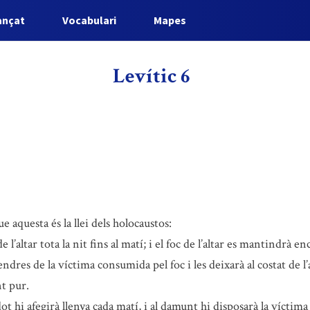
ançat
Vocabulari
Mapes
Levític 6
aquesta és la llei dels holocaustos:
l’altar tota la nit fins al matí; i el foc de l’altar es mantindrà en
endres de la víctima consumida pel foc i les deixarà al costat de l’a
t pur.
rdot hi afegirà llenya cada matí, i al damunt hi disposarà la víctim