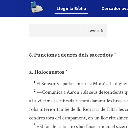
Llegir la Bíblia
Cercador av
Levític 5
6. Funcions i deures dels sacerdots
*
a. Holocaustos
*
1
El Senyor va parlar encara a Moisès. Li digué:
2
—Comunica a Aaron i als seus descendents que 
»La víctima sacrificada restarà damunt les brases de 
roba interior també de lli. Retirarà de l’altar les c
cendres fora del campament, en un lloc ritualmen
5
»El foc de l’altar no s’ha d’apagar mai; el sace