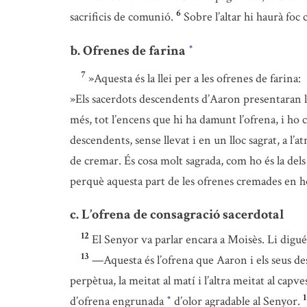
6
sacrificis de comunió.
Sobre l’altar hi haurà foc
b. Ofrenes de farina
*
7
»Aquesta és la llei per a les ofrenes de farina:
»Els sacerdots descendents d’Aaron presentaran l’
més, tot l’encens que hi ha damunt l’ofrena, i ho 
descendents, sense llevat i en un lloc sagrat, a l’a
de cremar. És cosa molt sagrada, com ho és la dels s
perquè aquesta part de les ofrenes cremades en h
c. L’ofrena de consagració sacerdotal
12
El Senyor va parlar encara a Moisès. Li digué
13
—Aquesta és l’ofrena que Aaron i els seus de
perpètua, la meitat al matí i l’altra meitat al capv
1
d’ofrena engrunada
d’olor agradable al Senyor.
*