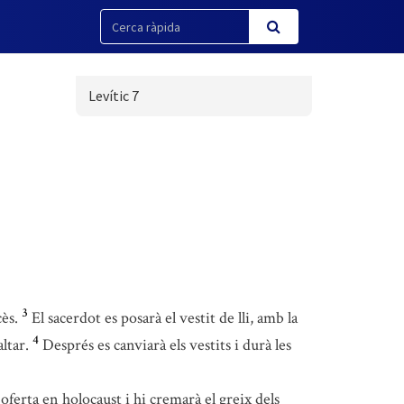
Levític 7
3
cès.
El sacerdot es posarà el vestit de lli, amb la
4
ltar.
Després es canviarà els vestits i durà les
a oferta en holocaust i hi cremarà el greix dels