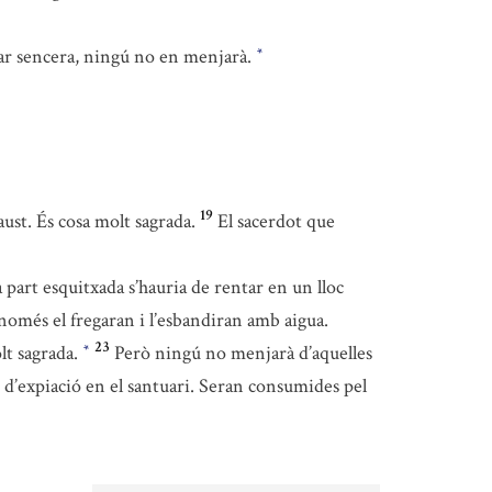
mar sencera, ningú no en menjarà.
*
19
aust. És cosa molt sagrada.
El sacerdot que
la part esquitxada s’hauria de rentar en un lloc
m, només el fregaran i l’esbandiran amb aigua.
23
lt sagrada.
Però ningú no menjarà d’aquelles
*
itu d’expiació en el santuari. Seran consumides pel