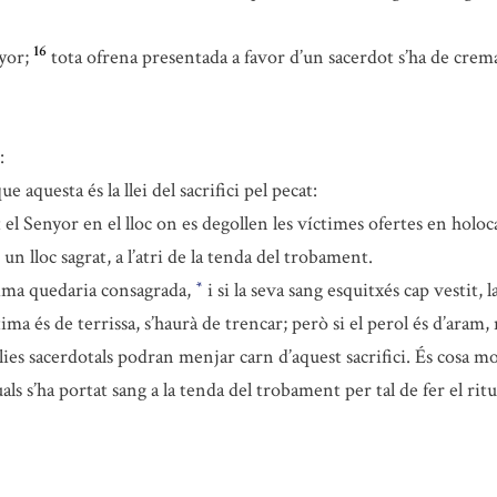
16
yor;
tota ofrena presentada a favor d’un sacerdot s’ha de cre
:
questa és la llei del sacrifici pel pecat:
 el Senyor en el lloc on es degollen les víctimes ofertes en holoc
 un lloc sagrat, a l’atri de la tenda del trobament.
tima quedaria consagrada,
i si la seva sang esquitxés cap vestit, 
*
ctima és de terrissa, s’haurà de trencar; però si el perol és d’ara
lies sacerdotals podran menjar carn d’aquest sacrifici. És cosa mo
quals s’ha portat sang a la tenda del trobament per tal de fer el r